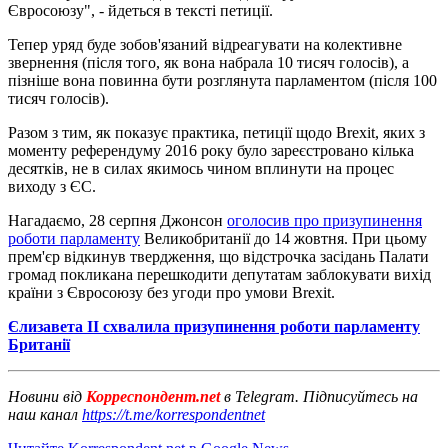
Євросоюзу", - йдеться в тексті петиції.
Тепер уряд буде зобов'язаний відреагувати на колективне
звернення (після того, як вона набрала 10 тисяч голосів), а
пізніше вона повинна бути розглянута парламентом (після 100
тисяч голосів).
Разом з тим, як показує практика, петиції щодо Brexit, яких з
моменту референдуму 2016 року було зареєстровано кілька
десятків, не в силах якимось чином вплинути на процес
виходу з ЄС.
Нагадаємо, 28 серпня Джонсон
оголосив про призупинення
роботи парламенту
Великобританії до 14 жовтня. При цьому
прем'єр відкинув твердження, що відстрочка засідань Палати
громад покликана перешкодити депутатам заблокувати вихід
країни з Євросоюзу без угоди про умови Brexit.
Єлизавета II схвалила призупинення роботи парламенту
Британії
Новини від
Корреспондент.net
в Telegram. Підписуйтесь на
наш канал
https://t.me/korrespondentnet