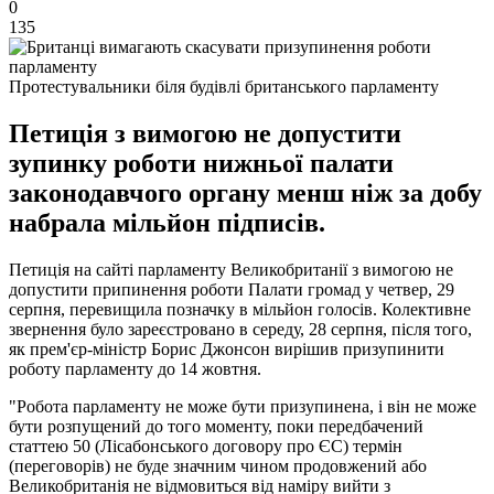
0
135
Протестувальники біля будівлі британського парламенту
Петиція з вимогою не допустити
зупинку роботи нижньої палати
законодавчого органу менш ніж за добу
набрала мільйон підписів.
Петиція на сайті парламенту Великобританії з вимогою не
допустити припинення роботи Палати громад у четвер, 29
серпня, перевищила позначку в мільйон голосів. Колективне
звернення було зареєстровано в середу, 28 серпня, після того,
як прем'єр-міністр Борис Джонсон вирішив призупинити
роботу парламенту до 14 жовтня.
"Робота парламенту не може бути призупинена, і він не може
бути розпущений до того моменту, поки передбачений
статтею 50 (Лісабонського договору про ЄС) термін
(переговорів) не буде значним чином продовжений або
Великобританія не відмовиться від наміру вийти з