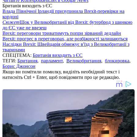
Читайте Korrespondent.net в Google News
Британія виходить з ЄС
Влада Північної Ірландії призупинила Brexit-перевірки на
кордоні
Сюжет
Шок у Великобританії від Brexit: бутерброд з шинкою
до ЄС уже не ввезеш
Brexit: переговори триватимуть попри зірваний дедлайн
Brexit: прогрес в переговорах, але розбіжності залишаються
Наслідки Brexit: Швейцарія обмежує в'їзд з Великобританії з
тваринами
СПЕЦТЕМА:
Британія виходить з ЄС
ТЕГИ:
Британия
,
парламент
,
Великобритания
,
блокировка
,
Борис Джонсон
Якщо ви помітили помилку, виділіть необхідний текст і
натисніть Ctrl + Enter, щоб повідомити про це редакцію.