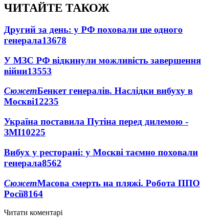
ЧИТАЙТЕ ТАКОЖ
Другий за день: у РФ поховали ще одного
генерала
13678
У МЗС РФ відкинули можливість завершення
війни
13553
Сюжет
Бенкет генералів. Наслідки вибуху в
Москві
12235
Україна поставила Путіна перед дилемою -
ЗМІ
10225
Вибух у ресторані: у Москві таємно поховали
генерала
8562
Сюжет
Масова смерть на пляжі. Робота ППО
Росії
8164
Читати коментарі