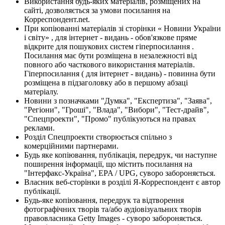
Використання будь-яких матеріалів, розміщених на
сайті, дозволяється за умови посилання на
Корреспондент.net.
При копіюванні матеріалів зі сторінки « Новини України
і світу» , для інтернет - видань - обов'язкове пряме
відкрите для пошукових систем гіперпосилання .
Посилання має бути розміщена в незалежності від
повного або часткового використання матеріалів.
Гіперпосилання ( для інтернет - видань) - повинна бути
розміщена в підзаголовку або в першому абзаці
матеріалу.
Новини з позначками "Думка", "Експертиза", "Заява",
"Регіони", "Гроші", "Влада", "Вибори", "Тест-драйв",
"Спецпроекти", "Промо" публікуються на правах
реклами.
Розділ Спецпроекти створюється спільно з
комерційними партнерами.
Будь яке копіювання, публікація, передрук, чи наступне
поширення інформації, що містить посилання на
"Інтерфакс-Україна", EPA / UPG, суворо забороняється.
Власник веб-сторінки в розділі Я-Корреспондент є автор
публікації.
Будь-яке копіювання, передрук та відтворення
фотографічних творів та/або аудіовізуальних творів
правовласника Getty Images - суворо забороняється.