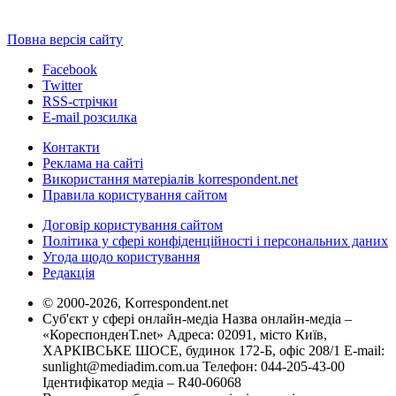
Повна версія сайту
Facebook
Twitter
RSS-стрічки
E-mail розсилка
Контакти
Реклама на сайті
Використання матеріалів korrespondent.net
Правила користування сайтом
Договір користування сайтом
Політика у сфері конфіденційності і персональних даних
Угода щодо користування
Редакція
© 2000-2026, Korrespondent.net
Суб'єкт у сфері онлайн-медіа Назва онлайн-медіа –
«КореспонденТ.net» Адреса: 02091, місто Київ,
ХАРКІВСЬКЕ ШОСЕ, будинок 172-Б, офіс 208/1 E-mail:
sunlight@mediadim.com.ua
Телефон: 044-205-43-00
Ідентифікатор медіа – R40-06068