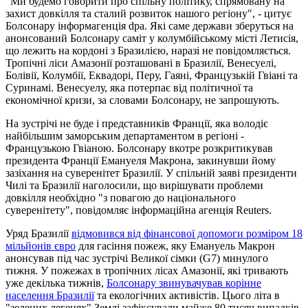
"Ми будемо говорити про спільну політику, спрямовану на
захист довкілля та сталий розвиток нашого регіону", - цитує
Болсонару інформагенція dpa. Які саме держави зберуться на
анонсований Болсонару саміт у колумбійському місті Летисія,
що лежить на кордоні з Бразилією, наразі не повідомляється.
Тропічні ліси Амазонії розташовані в Бразилії, Венесуелі,
Болівії, Колумбії, Еквадорі, Перу, Гаяні, Французькій Гвіані та
Суринамі. Венесуелу, яка потерпає від політичної та
економічної кризи, за словами Болсонару, не запрошують.
На зустрічі не буде і представників Франції, яка володіє
найбільшим заморським департаментом в регіоні -
Французькою Гвіаною. Болсонару вкотре розкритикував
президента Франції Емануеля Макрона, закинувши йому
зазіхання на суверенітет Бразилії. У спільній заяві президенти
Чилі та Бразилії наголосили, що вирішувати проблеми
довкілля необхідно "з повагою до національного
суверенітету", повідомляє інформаційна агенція Reuters.
Уряд Бразилії
відмовився від фінансової допомоги розміром 18
мільйонів євро
для гасіння пожеж, яку Емануель Макрон
анонсував під час зустрічі Великої сімки (G7) минулого
тижня. У пожежах в тропічних лісах Амазонії, які тривають
уже декілька тижнів,
Болсонару звинувачував корінне
населення Бразилії
та екологічних активістів. Цього літа в
"зелених легенях" Землі зафіксували майже 80 тисяч випадків