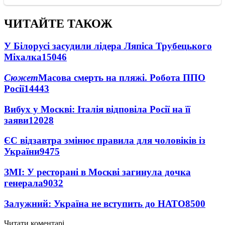
ЧИТАЙТЕ ТАКОЖ
У Білорусі засудили лідера Ляпіса Трубецького
Міхалка
15046
Сюжет
Масова смерть на пляжі. Робота ППО
Росії
14443
Вибух у Москві: Італія відповіла Росії на її
заяви
12028
ЄС відзавтра змінює правила для чоловіків із
України
9475
ЗМІ: У ресторані в Москві загинула дочка
генерала
9032
Залужний: Україна не вступить до НАТО
8500
Читати коментарі