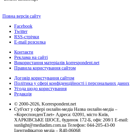
Повна версія сайту
Facebook
Twitter
RSS-стрічки
E-mail розсилка
Контакти
Реклама на сайті
Використання матеріалів korrespondent.net
Правила користування сайтом
Договір користування сайтом
Політика у сфері конфіденційності і персональних даних
Угода щодо користування
Редакція
© 2000-2026, Korrespondent.net
Суб'єкт у сфері онлайн-медіа Назва онлайн-медіа –
«КореспонденТ.net» Адреса: 02091, місто Київ,
ХАРКІВСЬКЕ ШОСЕ, будинок 172-Б, офіс 208/1 E-mail:
sunlight@mediadim.com.ua
Телефон: 044-205-43-00
Ідентифікатор медіа – R40-06068