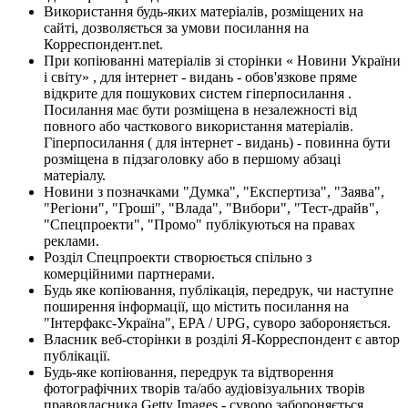
Використання будь-яких матеріалів, розміщених на
сайті, дозволяється за умови посилання на
Корреспондент.net.
При копіюванні матеріалів зі сторінки « Новини України
і світу» , для інтернет - видань - обов'язкове пряме
відкрите для пошукових систем гіперпосилання .
Посилання має бути розміщена в незалежності від
повного або часткового використання матеріалів.
Гіперпосилання ( для інтернет - видань) - повинна бути
розміщена в підзаголовку або в першому абзаці
матеріалу.
Новини з позначками "Думка", "Експертиза", "Заява",
"Регіони", "Гроші", "Влада", "Вибори", "Тест-драйв",
"Спецпроекти", "Промо" публікуються на правах
реклами.
Розділ Спецпроекти створюється спільно з
комерційними партнерами.
Будь яке копіювання, публікація, передрук, чи наступне
поширення інформації, що містить посилання на
"Інтерфакс-Україна", EPA / UPG, суворо забороняється.
Власник веб-сторінки в розділі Я-Корреспондент є автор
публікації.
Будь-яке копіювання, передрук та відтворення
фотографічних творів та/або аудіовізуальних творів
правовласника Getty Images - суворо забороняється.