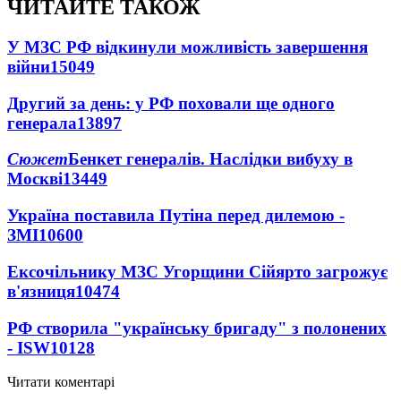
ЧИТАЙТЕ ТАКОЖ
У МЗС РФ відкинули можливість завершення
війни
15049
Другий за день: у РФ поховали ще одного
генерала
13897
Сюжет
Бенкет генералів. Наслідки вибуху в
Москві
13449
Україна поставила Путіна перед дилемою -
ЗМІ
10600
Ексочільнику МЗС Угорщини Сійярто загрожує
в'язниця
10474
РФ створила "українську бригаду" з полонених
- ISW
10128
Читати коментарі