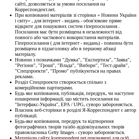
сайті, дозволяється за умови посилання на
Корреспондент.net.
При копіюванні матеріалів зі сторінки « Новини України
і світу» , для інтернет - видань - обов'язкове пряме
відкрите для пошукових систем гіперпосилання .
Посилання має бути розміщена в незалежності від
повного або часткового використання матеріалів.
Гіперпосилання ( для інтернет - видань) - повинна бути
розміщена в підзаголовку або в першому абзаці
матеріалу.
Новини з позначками "Думка", "Експертиза", "Заява",
"Регіони", "Гроші", "Влада", "Вибори", "Тест-драйв",
"Спецпроекти", "Промо" публікуються на правах
реклами.
Розділ Спецпроекти створюється спільно з
комерційними партнерами.
Будь яке копіювання, публікація, передрук, чи наступне
поширення інформації, що містить посилання на
"Інтерфакс-Україна", EPA / UPG, суворо забороняється.
Власник веб-сторінки в розділі Я-Корреспондент є автор
публікації.
Будь-яке копіювання, передрук та відтворення
фотографічних творів та/або аудіовізуальних творів
правовласника Getty Images - суворо забороняється.
Матеріали сайту korrespondent.net призначені для осіб