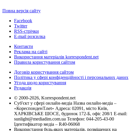
Повна версія сайту
Facebook
Twitter
RSS-стрічки
E-mail розсилка
Контакти
Реклама на сайті
Використання матеріалів korrespondent.net
Правила користування сайтом
Договір користування сайтом
Політика у сфері конфіденційності і персональних даних
Угода щодо користування
Редакція
© 2000-2026, Korrespondent.net
Суб'єкт у сфері онлайн-медіа Назва онлайн-медіа –
«КореспонденТ.net» Адреса: 02091, місто Київ,
ХАРКІВСЬКЕ ШОСЕ, будинок 172-Б, офіс 208/1 E-mail:
sunlight@mediadim.com.ua
Телефон: 044-205-43-00
Ідентифікатор медіа – R40-06068
Використання будь-яких матеріалів, розміщених на