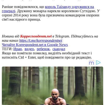
Раніше повідомлялося, що
король Таїланду одружився на
генералі
. Дружину монарха нарекли королевою Сутхідою. У
серпні 2014 року вона була призначена командиром охорони
сім'ї наслідного принца.
Новини від
Корреспондент.net
в Telegram. Підписуйтесь на
наш канал
https://t.me/korrespondentnet
Читайте Korrespondent.net в Google News
ТЕГИ:
Иран
,
видео
,
ребенок
,
скандал
Якщо ви помітили помилку, виділіть необхідний текст і
натисніть Ctrl + Enter, щоб повідомити про це редакцію.