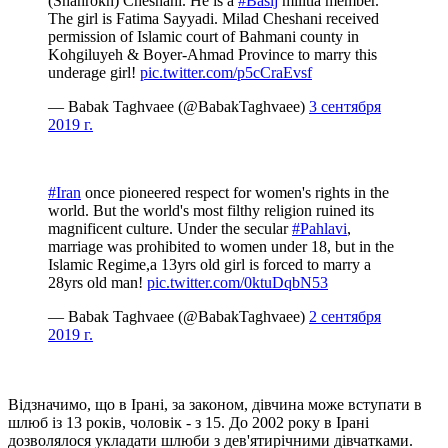
(Shahrokh) Cheshani. He is a
#Basij
militia member.
The girl is Fatima Sayyadi. Milad Cheshani received
permission of Islamic court of Bahmani county in
Kohgiluyeh & Boyer-Ahmad Province to marry this
underage girl!
pic.twitter.com/p5cCraEvsf
— Babak Taghvaee (@BabakTaghvaee)
3 сентября
2019 г.
#Iran
once pioneered respect for women's rights in the
world. But the world's most filthy religion ruined its
magnificent culture. Under the secular
#Pahlavi
,
marriage was prohibited to women under 18, but in the
Islamic Regime,a 13yrs old girl is forced to marry a
28yrs old man!
pic.twitter.com/0ktuDqbN53
— Babak Taghvaee (@BabakTaghvaee)
2 сентября
2019 г.
Відзначимо, що в Ірані, за законом, дівчина може вступати в
шлюб із 13 років, чоловік - з 15. До 2002 року в Ірані
дозволялося укладати шлюби з дев'ятирічними дівчатками.