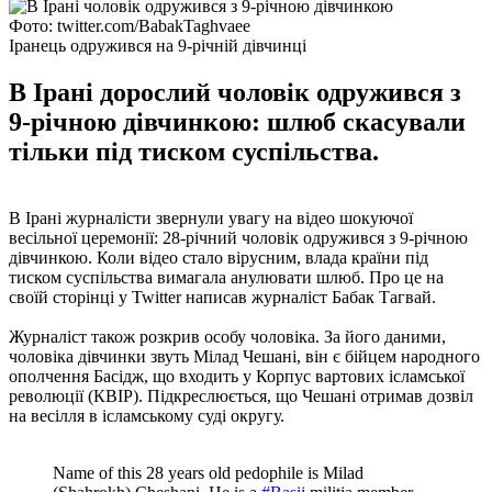
Фото: twitter.com/BabakTaghvaee
Іранець одружився на 9-річній дівчинці
В Ірані дорослий чоловік одружився з
9-річною дівчинкою: шлюб скасували
тільки під тиском суспільства.
В Ірані журналісти звернули увагу на відео шокуючої
весільної церемонії: 28-річний чоловік одружився з 9-річною
дівчинкою. Коли відео стало вірусним, влада країни під
тиском суспільства вимагала анулювати шлюб. Про це на
своїй сторінці у Twitter написав журналіст Бабак Тагвай.
Журналіст також розкрив особу чоловіка. За його даними,
чоловіка дівчинки звуть Мілад Чешані, він є бійцем народного
ополчення Басідж, що входить у Корпус вартових ісламської
революції (КВІР). Підкреслюється, що Чешані отримав дозвіл
на весілля в ісламському суді округу.
Name of this 28 years old pedophile is Milad