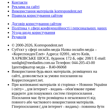
Контакти
Реклама на сайті
Використання матеріалів korrespondent.net
Правила користування сайтом
Договір користування сайтом
Політика у сфері конфіденційності і персональних даних
Угода щодо користування
Редакція
© 2000-2026, Korrespondent.net
Суб'єкт у сфері онлайн-медіа Назва онлайн-медіа –
«КореспонденТ.net» Адреса: 02091, місто Київ,
ХАРКІВСЬКЕ ШОСЕ, будинок 172-Б, офіс 208/1 E-mail:
sunlight@mediadim.com.ua
Телефон: 044-205-43-00
Ідентифікатор медіа – R40-06068
Використання будь-яких матеріалів, розміщених на
сайті, дозволяється за умови посилання на
Корреспондент.net.
При копіюванні матеріалів зі сторінки « Новини України
і світу» , для інтернет - видань - обов'язкове пряме
відкрите для пошукових систем гіперпосилання .
Посилання має бути розміщена в незалежності від
повного або часткового використання матеріалів.
Гіперпосилання ( для інтернет - видань) - повинна бути