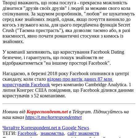
Творці вважають, що нова послуга - прекрасна можливість
дізнатися "друзів своїх друзів" і людей за межами свого кола
спілкування. За задумом розробників, "любов" не шукатимуть
серед вже знайомих людей, однак, якщо почуття виникло до
когось з вузького кола, для цього передбачена функція Secret
Crush ("Таємна пристрасть"), яка дозволяє таємно або, в разі
взаємності, явно почати романтичні стосунки з кимось із
знайомих.
У компанії запевняють, що користування Facebook Dating
безпечне, і гарантують, що пошук знайомств не
відображатиметься "на іншому просторі Facebook".
Нагадаємо, в березні 2018 року Facebook опинився в центрі
скандалу, коли стало
відомо про витік даних 87 млн ​​
користувачів Facebook
через компанію Cambridge Analytica. 1
липня Конгрес США повідомив, що Facebook ділився даними
користувачів з 52 компаніями.
Новини від
Корреспондент.net
в Telegram. Підписуйтесь на
наш канал
https://t.me/korrespondentnet
Читайте Korrespondent.net в Google News
ТЕГИ:
Facebook
,
знакомства
,
сайт знакомств