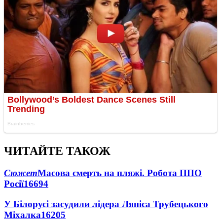
ЧИТАЙТЕ ТАКОЖ
Сюжет
Масова смерть на пляжі. Робота ППО
Росії
16694
У Білорусі засудили лідера Ляпіса Трубецького
Міхалка
16205