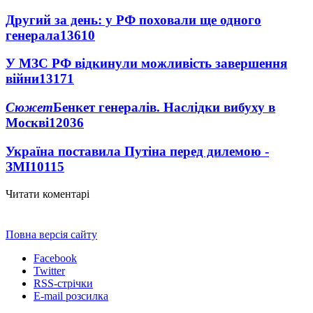
Другий за день: у РФ поховали ще одного
генерала
13610
У МЗС РФ відкинули можливість завершення
війни
13171
Сюжет
Бенкет генералів. Наслідки вибуху в
Москві
12036
Україна поставила Путіна перед дилемою -
ЗМІ
10115
Читати коментарі
Повна версія сайту
Facebook
Twitter
RSS-стрічки
E-mail розсилка