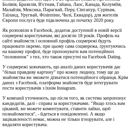
Болівія, Бразилія, В'єтнам, Гайана, Лаос, Канада, Колумбія,
Малайзія, Мексика, Парагвай, Перу, Сінгапур, Сурінам,
Таїланд, Уругвай, Філіппіни, Чилі, Еквадор), для жителів
Європи послуга буде підключена до початку 2020 року.
Як розповіли в Facebook, додаток доступний в новій версії
соцмережі користувачам, які досягли 18 років. Профіль на
сайті знайомств і основний профіль соцмережі будуть
працювати окремо, при цьому сама соцмережа, ґрунтуючись
на вашому профілі, буде пропонувати вам потенційних
"половинок" з тих, хто також присутні на Facebook Dating.
У соцмережі зазначають, що аналіз даних користувачів дає
"більш правдиву картину" про кожну людину, тому ще до
знайомства ви зможете дізнатися потенційного обранця. Крім
даних з Facebook, платформа знайомств буде інтегрувати
пости користувачів з їхнім Instagram.
У компанії уточнюють, що після того, як система запропонує
кандидатів, далі - справа за користувачами. "Якщо хтось вам
цікавий, ви можете коментувати, ставити лайки, щоб
познайомитися", - йдеться в повідомленні. А якщо
зацікавленості немає, можна не тільки ігнорувати, але і
видаляти користувача.