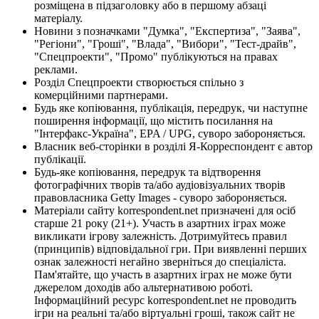
розміщена в підзаголовку або в першому абзаці
матеріалу.
Новини з позначками "Думка", "Експертиза", "Заява",
"Регіони", "Гроші", "Влада", "Вибори", "Тест-драйв",
"Спецпроекти", "Промо" публікуються на правах
реклами.
Розділ Спецпроекти створюється спільно з
комерційними партнерами.
Будь яке копіювання, публікація, передрук, чи наступне
поширення інформації, що містить посилання на
"Інтерфакс-Україна", EPA / UPG, суворо забороняється.
Власник веб-сторінки в розділі Я-Корреспондент є автор
публікації.
Будь-яке копіювання, передрук та відтворення
фотографічних творів та/або аудіовізуальних творів
правовласника Getty Images - суворо забороняється.
Матеріали сайту korrespondent.net призначені для осіб
старше 21 року (21+). Участь в азартних іграх може
викликати ігрову залежність. Дотримуйтесь правил
(принципів) відповідальної гри. При виявленні перших
ознак залежності негайно зверніться до спеціаліста.
Пам'ятайте, що участь в азартних іграх не може бути
джерелом доходів або альтернативою роботі.
Інформаційний ресурс korrespondent.net не проводить
ігри на реальні та/або віртуальні гроші, також сайт не