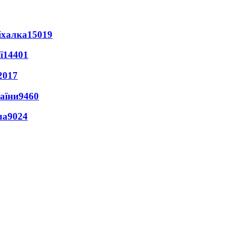
іхалка
15019
ї
14401
2017
раїни
9460
ла
9024