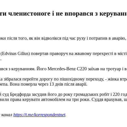
и членистоноге і не впорався з керуванн
ки після того, як він відволікся під час руху і потрапив в авар
(Edvinas Gilius) повертав праворуч на жвавому перехресті в міст
.
ся з керуванням. Його Mercedes-Benz C220 заїхав на тротуар і вр
а зібралася перейти дорогу по пішохідному переходу, - жінка втр
. Вона померла через 13 днів після аварії.
й суд Бредфорда засудив його до року громадських робіт і 220 г
авили права керувати автомобілем на три роки. Суддя врахував, 
ш канал
https://t.me/korrespondentnet
.