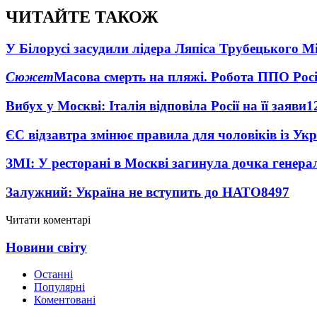
ЧИТАЙТЕ ТАКОЖ
У Білорусі засудили лідера Ляпіса Трубецького М
Сюжет
Масова смерть на пляжі. Робота ППО Росі
Вибух у Москві: Італія відповіла Росії на її заяви
1
ЄС відзавтра змінює правила для чоловіків із Ук
ЗМІ: У ресторані в Москві загинула дочка генера
Залужний: Україна не вступить до НАТО
8497
Читати коментарі
Новини світу
Останні
Популярні
Коментовані