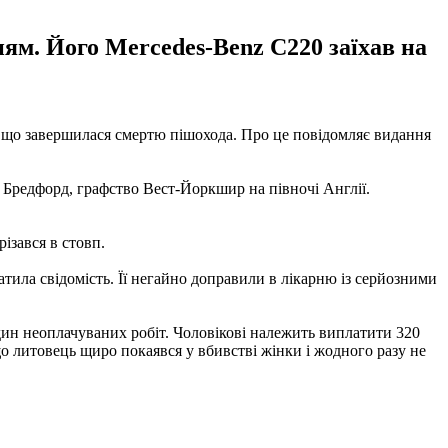
ям. Його Mercedes-Benz C220 заїхав на
ію, що завершилася смертю пішохода. Про це повідомляє видання
і Бредфорд, графство Вест-Йоркшир на півночі Англії.
ізався в стовп.
атила свідомість. Її негайно доправили в лікарню із серйозними
один неоплачуваних робіт. Чоловікові належить виплатити 320
що литовець щиро покаявся у вбивстві жінки і жодного разу не