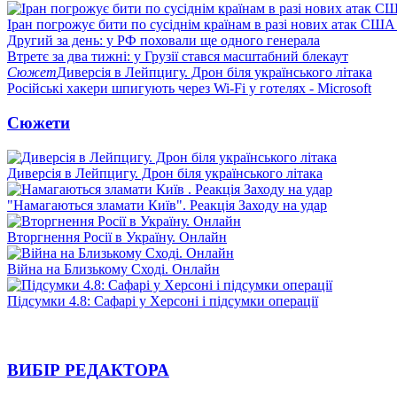
Іран погрожує бити по сусіднім країнам в разі нових атак США
Другий за день: у РФ поховали ще одного генерала
Втретє за два тижні: у Грузії стався масштабний блекаут
Сюжет
Диверсія в Лейпцигу. Дрон біля українського літака
Російські хакери шпигують через Wi-Fi у готелях - Microsoft
Сюжети
Диверсія в Лейпцигу. Дрон біля українського літака
"Намагаються зламати Київ". Реакція Заходу на удар
Вторгнення Росії в Україну. Онлайн
Війна на Близькому Сході. Онлайн
Підсумки 4.8: Сафарі у Херсоні і підсумки операції
ВИБІР РЕДАКТОРА