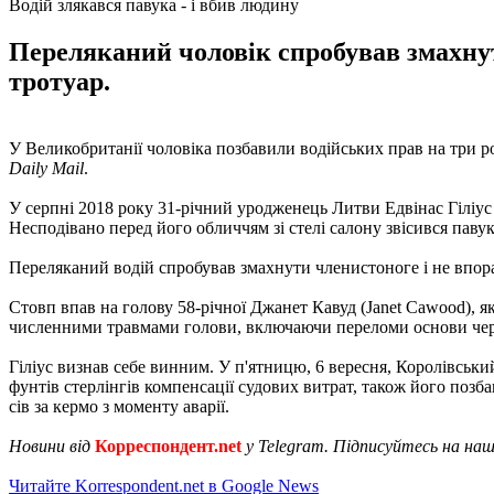
Водій злякався павука - і вбив людину
Переляканий чоловік спробував змахнут
тротуар.
У Великобританії чоловіка позбавили водійських прав на три ро
Daily Mail
.
У серпні 2018 року 31-річний уродженець Литви Едвінас Гіліус 
Несподівано перед його обличчям зі стелі салону звісився павук
Переляканий водій спробував змахнути членистоноге і не впорав
Стовп впав на голову 58-річної Джанет Кавуд (Janet Cawood), як
численними травмами голови, включаючи переломи основи черепа
Гіліус визнав себе винним. У п'ятницю, 6 вересня, Королівськи
фунтів стерлінгів компенсації судових витрат, також його позб
сів за кермо з моменту аварії.
Новини від
Корреспондент.net
у Telegram. Підписуйтесь на на
Читайте Korrespondent.net в Google News