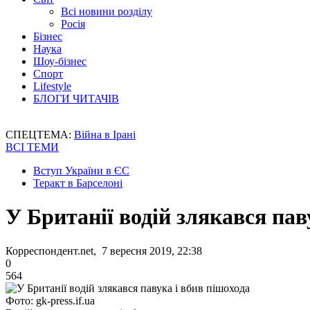
Всі новини розділу
Росія
Бізнес
Наука
Шоу-бізнес
Спорт
Lifestyle
БЛОГИ ЧИТАЧІВ
СПЕЦТЕМА:
Війна в Ірані
ВСІ ТЕМИ
Вступ України в ЄС
Теракт в Барселоні
У Британії водій злякався пав
Корреспондент.net, 7 вересня 2019, 22:38
0
564
Фото: gk-press.if.ua