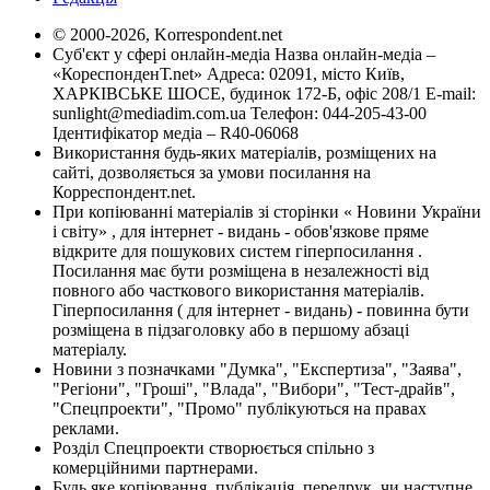
© 2000-2026, Korrespondent.net
Суб'єкт у сфері онлайн-медіа Назва онлайн-медіа –
«КореспонденТ.net» Адреса: 02091, місто Київ,
ХАРКІВСЬКЕ ШОСЕ, будинок 172-Б, офіс 208/1 E-mail:
sunlight@mediadim.com.ua
Телефон: 044-205-43-00
Ідентифікатор медіа – R40-06068
Використання будь-яких матеріалів, розміщених на
сайті, дозволяється за умови посилання на
Корреспондент.net.
При копіюванні матеріалів зі сторінки « Новини України
і світу» , для інтернет - видань - обов'язкове пряме
відкрите для пошукових систем гіперпосилання .
Посилання має бути розміщена в незалежності від
повного або часткового використання матеріалів.
Гіперпосилання ( для інтернет - видань) - повинна бути
розміщена в підзаголовку або в першому абзаці
матеріалу.
Новини з позначками "Думка", "Експертиза", "Заява",
"Регіони", "Гроші", "Влада", "Вибори", "Тест-драйв",
"Спецпроекти", "Промо" публікуються на правах
реклами.
Розділ Спецпроекти створюється спільно з
комерційними партнерами.
Будь яке копіювання, публікація, передрук, чи наступне