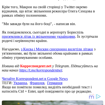
Крім того, Макрон на своїй сторінці у Тwitter окремо
відзначив, що вітає звільнення режисера Олега Сенцова в
рамках обміну полоненими.
"Ми завжди були на його боці", - написав він.
Як повідомлялося, сьогодні в аеропорту Бориспіль
приземлився літак із звільненими українцями
. Їх зустрічали
родичі і керівництво країни.
Нагадаємо,
з Києва і Москви синхронно вилетіли літаки
з
ув'язненими, які були звільнені обома країнами в рамках
обміну утримуваними особами.
Новини від
Корреспондент.net
у Telegram. Підписуйтесь на
наш канал
https://t.me/korrespondentnet
.
Читайте Korrespondent.net в Google News
ТЕГИ:
Украина
,
Франция
,
Германия
Якщо ви помітили помилку, виділіть необхідний текст і
натисніть Ctrl + Enter, щоб повідомити про це редакцію.