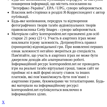
поширення інформації, що містить посилання на
"Інтерфакс-Україна", EPA / UPG, суворо забороняється.
Власник веб-сторінки в розділі Я-Корреспондент є автор
публікації.
Будь-яке копіювання, передрук та відтворення
фотографічних творів та/або аудіовізуальних творів
правовласника Getty Images - суворо забороняється.
Матеріали сайту korrespondent.net призначені для осіб
старше 21 року (21+). Участь в азартних іграх може
викликати ігрову залежність. Дотримуйтесь правил
(принципів) відповідальної гри. При виявленні перших
ознак залежності негайно зверніться до спеціаліста.
Пам'ятайте, що участь в азартних іграх не може бути
джерелом доходів або альтернативою роботі.
Інформаційний ресурс korrespondent.net не проводить
ігри на реальні та/або віртуальні гроші, також сайт не
приймає ні в якій формі оплату ставок та інших
платежів, які пов’язані/можуть бути пов’язані з
азартними іграми, букмекерами чи тоталізаторами. Будь-
які матеріали на інформаційному ресурсі
korrespondent.net публікуються виключно в
інформаційних цілях.
X