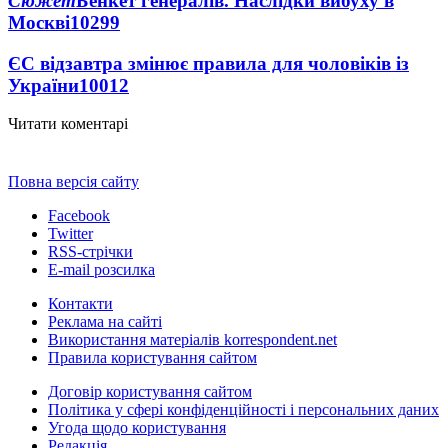
Сюжет
Бенкет генералів. Наслідки вибуху в
Москві
10299
ЄС відзавтра змінює правила для чоловіків із
України
10012
Читати коментарі
Повна версія сайту
Facebook
Twitter
RSS-стрічки
E-mail розсилка
Контакти
Реклама на сайті
Використання матеріалів korrespondent.net
Правила користування сайтом
Договір користування сайтом
Політика у сфері конфіденційності і персональних даних
Угода щодо користування
Редакція