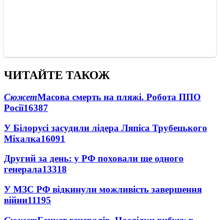
ЧИТАЙТЕ ТАКОЖ
Сюжет
Масова смерть на пляжі. Робота ППО
Росії
16387
У Білорусі засудили лідера Ляпіса Трубецького
Міхалка
16091
Другий за день: у РФ поховали ще одного
генерала
13318
У МЗС РФ відкинули можливість завершення
війни
11195