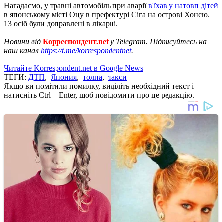
Нагадаємо, у травні автомобіль при аварії
в'їхав у натовп дітей
в японському місті Оцу в префектурі Сіга на острові Хонсю.
13 осіб були доправлені в лікарні.
Новини від
Корреспондент.net
у Telegram. Підписуйтесь на
наш канал
https://t.me/korrespondentnet
.
Читайте Korrespondent.net в Google News
ТЕГИ:
ДТП
,
Япония
,
толпа
,
такси
Якщо ви помітили помилку, виділіть необхідний текст і
натисніть Ctrl + Enter, щоб повідомити про це редакцію.