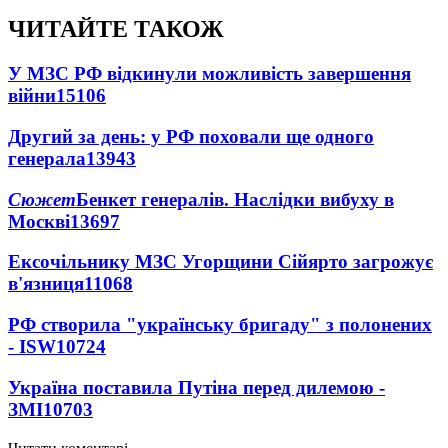
ЧИТАЙТЕ ТАКОЖ
У МЗС РФ відкинули можливість завершення
війни
15106
Другий за день: у РФ поховали ще одного
генерала
13943
Сюжет
Бенкет генералів. Наслідки вибуху в
Москві
13697
Ексочільнику МЗС Угорщини Сійярто загрожує
в'язниця
11068
РФ створила "українську бригаду" з полонених
- ISW
10724
Україна поставила Путіна перед дилемою -
ЗМІ
10703