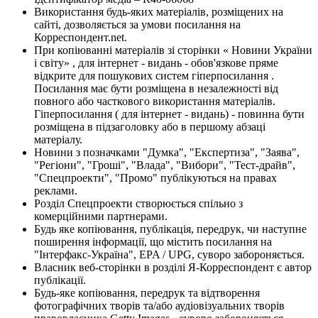
Використання будь-яких матеріалів, розміщених на
сайті, дозволяється за умови посилання на
Корреспондент.net.
При копіюванні матеріалів зі сторінки « Новини України
і світу» , для інтернет - видань - обов'язкове пряме
відкрите для пошукових систем гіперпосилання .
Посилання має бути розміщена в незалежності від
повного або часткового використання матеріалів.
Гіперпосилання ( для інтернет - видань) - повинна бути
розміщена в підзаголовку або в першому абзаці
матеріалу.
Новини з позначками "Думка", "Експертиза", "Заява",
"Регіони", "Гроші", "Влада", "Вибори", "Тест-драйв",
"Спецпроекти", "Промо" публікуються на правах
реклами.
Розділ Спецпроекти створюється спільно з
комерційними партнерами.
Будь яке копіювання, публікація, передрук, чи наступне
поширення інформації, що містить посилання на
"Інтерфакс-Україна", EPA / UPG, суворо забороняється.
Власник веб-сторінки в розділі Я-Корреспондент є автор
публікації.
Будь-яке копіювання, передрук та відтворення
фотографічних творів та/або аудіовізуальних творів