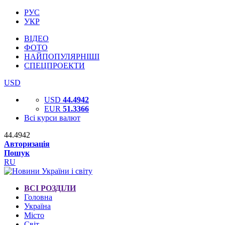
РУС
УКР
ВІДЕО
ФОТО
НАЙПОПУЛЯРНІШІ
СПЕЦПРОЕКТИ
USD
USD
44.4942
EUR
51.3366
Всі курси валют
44.4942
Авторизація
Пошук
RU
ВСІ РОЗДІЛИ
Головна
Україна
Місто
Світ