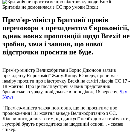
Британія не домовилася з ЄС про умови Brexit
Прем'єр-міністр Британії провів
переговори з президентом Єврокомісії,
однак нових пропозицій щодо Brexit не
зробив, хоча і заявив, що нової
відстрочки просити не буде.
Прем'єр-міністр Великобританії Борис Джонсон заявив
президенту Єврокомісії Жану-Клоду Юнкеру, що не має
наміру просити про відстрочку Brexit на саміті лідерів ЄС 17 -
18 жовтня. Про це після зустрічі заявив представник
британського уряду, повідомляє в понеділок, 16 вересня,
Sky
News
.
"Прем'єр-міністр також повторив, що не проситиме про
продовження і 31 жовтня виведе Великобританію з ЄС.
Лідери погодилися з тим, що дискусії необхідно активізувати,
і зустрічі будуть проводитися на щоденній основі", - сказав
спікер.