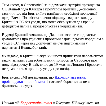
Тим часом, в Єврокомісії, за підсумками зустрічі президента
ЄК Жана-Клода Юнкера з прем'єром Британії Джонсоном,
заявили, що від Британії не надійшли необхідні пропозиції
щодо Brexit. Ця звістка значно підвищує варіант виходу
Британії з ЄС без угоди, що може обернутися для країни
дефіцитом палива, продовольства і медикаментів.
В уряді Британії заявили, що Джонсон все ще сподівається
домовитися про усунення проблеми з ірландським кордоном в
угоді з ЄС, через яку документ не був підтриманий у
парламенті Великобританії.
Як відомо, в Британії набув чинності прийнятий парламентом
закон, за яким уряд зобов'язаний попросити Євросоюз про
нову відстрочку Brexit, якщо до 19 жовтня Лондон і Брюссель
не домовляться про нову угоду про вихід.
Британські ЗМІ повідомили, що
Джонсон має намір
проігнорувати новий закон
і готовий боротися за це в
британських судах.
Новини від
Корреспондент.net
в Telegram. Підписуйтесь на