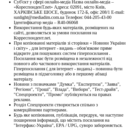
Суб'єкт у сфері онлайн-медіа Назва онлайн-медіа –
«КореспонденТ.net» Адреса: 02091, місто Київ,
ХАРКІВСЬКЕ ШОСЕ, будинок 172-Б, офіс 208/1 E-mail:
sunlight@mediadim.com.ua
Телефон: 044-205-43-00
Ідентифікатор медіа – R40-06068
Використання будь-яких матеріалів, розміщених на
сайті, дозволяється за умови посилання на
Корреспондент.net.
При копіюванні матеріалів зі сторінки « Новини України
і світу» , для інтернет - видань - обов'язкове пряме
відкрите для пошукових систем гіперпосилання .
Посилання має бути розміщена в незалежності від
повного або часткового використання матеріалів.
Гіперпосилання ( для інтернет - видань) - повинна бути
розміщена в підзаголовку або в першому абзаці
матеріалу.
Новини з позначками "Думка", "Експертиза", "Заява",
"Регіони", "Гроші", "Влада", "Вибори", "Тест-драйв",
"Спецпроекти", "Промо" публікуються на правах
реклами.
Розділ Спецпроекти створюється спільно з
комерційними партнерами.
Будь яке копіювання, публікація, передрук, чи наступне
поширення інформації, що містить посилання на
"Інтерфакс-Україна", EPA / UPG, суворо забороняється.