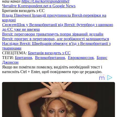
наш канал
https://t.me/korrespondentnet
Читайте Korrespondent.net в Google News
Британія виходить з ЄС
Влада Північної Ірландії призупинила Brexit-перевірки на
кордоні
Сюжет
Шок у Великобританії від Brexit: бутерброд з шинкою
до ЄС уже не ввезеш
Brexit: переговори триватимуть попри зірваний дедлайн
Brexit: прогрес в переговорах, але розбіжності залишаються
Наслідки Brexit: Швейцарія обмежує в'їзд з Великобританії з
тваринами
СПЕЦТЕМА:
Британія виходить з ЄС
ТЕГИ:
Британия
,
Великобритания
,
Еврокомиссия
,
Борис
Джонсон
Якщо ви помітили помилку, виділіть необхідний текст і
натисніть Ctrl + Enter, щоб повідомити про це редакцію.