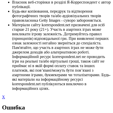
Власник веб-сторінки в розділі Я-Корреспондент є автор
публікації.
Будь-яке копіювання, передрук та відтворення
фотографічних творів та/або аудіовізуальних творів
правовласника Getty Images - суворо забороняється.
Матеріали сайту korrespondent.net призначені для осіб
старше 21 року (21+). Участь в азартних іграх може
викликати ігрову залежність. Дотримуйтесь правил
(принципів) відповідальної гри. При виявленні перших
ознак залежності негайно зверніться до спеціаліста.
Пам'ятайте, що участь в азартних іграх не може бути
джерелом доходів або альтернативою роботі.
Інформаційний ресурс korrespondent.net не проводить
ігри на реальні та/або віртуальні гроші, також сайт не
приймає ні в якій формі оплату ставок та інших
платежів, які пов’язані/можуть бути пов’язані з
азартними іграми, букмекерами чи тоталізаторами. Будь-
які матеріали на інформаційному ресурсі
korrespondent.net публікуються виключно в
інформаційних цілях.
X
Ошибка