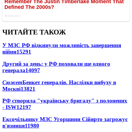
ЧИТАЙТЕ ТАКОЖ
У МЗС РФ відкинули можливість завершення
війни
15291
Другий за день: у РФ поховали ще одного
генерала
14097
Сюжет
Бенкет генералів. Наслідки вибуху в
Москві
13821
РФ створила "українську бригаду" з полонених
- ISW
12197
Ексочільнику МЗС Угорщини Сійярто загрожує
в'язниця
11980