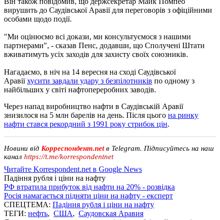
Він також повідомив, що держсекретар Майк Помпео
вирушить до Саудівської Аравії для переговорів з офіційними
особами щодо події.
"Ми оцінюємо всі докази, ми консультуємося з нашими
партнерами", - сказав Пенс, додавши, що Сполучені Штати
вживатимуть усіх заходів для захисту своїх союзників.
Нагадаємо, в ніч на 14 вересня на сході Саудівської
Аравії
хусити завдали удару з безпілотників
по одному з
найбільших у світі нафтопереробних заводів.
Через напад виробництво нафти в Саудівській Аравії
знизилося на 5 млн барелів на день. Після цього
на ринку
нафти стався рекордний з 1991 року стрибок цін
.
Новини від
Корреспондент.net
в Telegram. Підписуйтесь на наш
канал
https://t.me/korrespondentnet
Читайте Korrespondent.net в Google News
Падіння рубля і ціни на нафту
РФ втратила прибуток від нафти на 20% - розвідка
Росія намагається підняти ціни на нафту - експерт
СПЕЦТЕМА:
Падіння рубля і ціни на нафту
ТЕГИ:
нефть
,
США
,
Саудовская Аравия