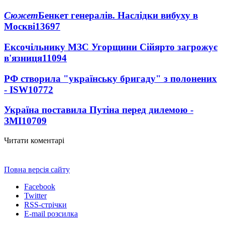
Сюжет
Бенкет генералів. Наслідки вибуху в
Москві
13697
Ексочільнику МЗС Угорщини Сійярто загрожує
в'язниця
11094
РФ створила "українську бригаду" з полонених
- ISW
10772
Україна поставила Путіна перед дилемою -
ЗМІ
10709
Читати коментарі
Повна версія сайту
Facebook
Twitter
RSS-стрічки
E-mail розсилка