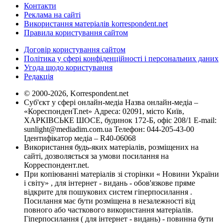
Контакти
Реклама на сайті
Використання матеріалів korrespondent.net
Правила користування сайтом
Договір користування сайтом
Політика у сфері конфіденційності і персональних даних
Угода щодо користування
Редакція
© 2000-2026, Korrespondent.net
Суб'єкт у сфері онлайн-медіа Назва онлайн-медіа –
«КореспонденТ.net» Адреса: 02091, місто Київ,
ХАРКІВСЬКЕ ШОСЕ, будинок 172-Б, офіс 208/1 E-mail:
sunlight@mediadim.com.ua
Телефон: 044-205-43-00
Ідентифікатор медіа – R40-06068
Використання будь-яких матеріалів, розміщених на
сайті, дозволяється за умови посилання на
Корреспондент.net.
При копіюванні матеріалів зі сторінки « Новини України
і світу» , для інтернет - видань - обов'язкове пряме
відкрите для пошукових систем гіперпосилання .
Посилання має бути розміщена в незалежності від
повного або часткового використання матеріалів.
Гіперпосилання ( для інтернет - видань) - повинна бути