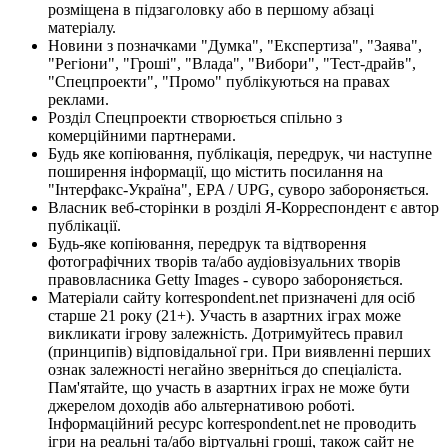
розміщена в підзаголовку або в першому абзаці
матеріалу.
Новини з позначками "Думка", "Експертиза", "Заява",
"Регіони", "Гроші", "Влада", "Вибори", "Тест-драйв",
"Спецпроекти", "Промо" публікуються на правах
реклами.
Розділ Спецпроекти створюється спільно з
комерційними партнерами.
Будь яке копіювання, публікація, передрук, чи наступне
поширення інформації, що містить посилання на
"Інтерфакс-Україна", EPA / UPG, суворо забороняється.
Власник веб-сторінки в розділі Я-Корреспондент є автор
публікації.
Будь-яке копіювання, передрук та відтворення
фотографічних творів та/або аудіовізуальних творів
правовласника Getty Images - суворо забороняється.
Матеріали сайту korrespondent.net призначені для осіб
старше 21 року (21+). Участь в азартних іграх може
викликати ігрову залежність. Дотримуйтесь правил
(принципів) відповідальної гри. При виявленні перших
ознак залежності негайно зверніться до спеціаліста.
Пам'ятайте, що участь в азартних іграх не може бути
джерелом доходів або альтернативою роботі.
Інформаційний ресурс korrespondent.net не проводить
ігри на реальні та/або віртуальні гроші, також сайт не