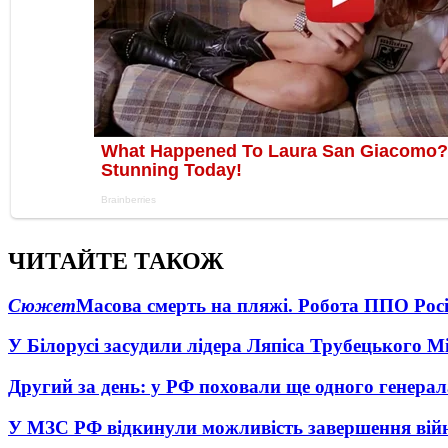
ЧИТАЙТЕ ТАКОЖ
Сюжет
Масова смерть на пляжі. Робота ППО Росі
У Білорусі засудили лідера Ляпіса Трубецького М
Другий за день: у РФ поховали ще одного генерал
У МЗС РФ відкинули можливість завершення вій