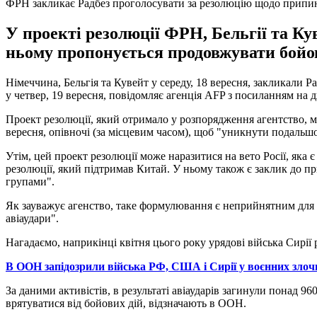
ФРН закликає Радбез проголосувати за резолюцію щодо припин
У проекті резолюції ФРН, Бельгії та Ку
ньому пропонується продовжувати бойов
Німеччина, Бельгія та Кувейт у середу, 18 вересня, закликали
у четвер, 19 вересня, повідомляє агенція AFP з посиланням на
Проект резолюції, який отримало у розпорядження агентство, м
вересня, опівночі (за місцевим часом), щоб "уникнути подальшого
Утім, цей проект резолюції може наразитися на вето Росії, як
резолюції, який підтримав Китай. У ньому також є заклик до п
групами".
Як зауважує агенство, таке формулювання є неприйнятним для з
авіаудари".
Нагадаємо, наприкінці квітня цього року урядові війська Сирії 
В ООН запідозрили війська РФ, США і Сирії у воєнних злоч
За даними активістів, в результаті авіаударів загинули понад 
врятуватися від бойових дій, відзначають в ООН.