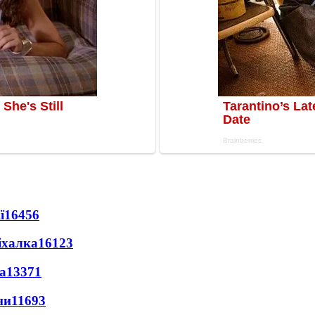
ї
16456
іхалка
16123
а
13371
ни
11693