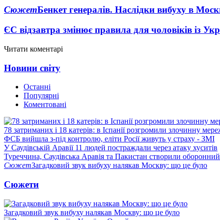
Сюжет
Бенкет генералів. Наслідки вибуху в Моск
ЄС відзавтра змінює правила для чоловіків із Ук
Читати коментарі
Новини світу
Останні
Популярні
Коментовані
78 затриманих і 18 катерів: в Іспанії розгромили злочинну мер
ФСБ вийшла з-під контролю, еліти Росії живуть у страху - ЗМІ
У Саудівській Аравії 11 людей постраждали через атаку хуситів
Туреччина, Саудівська Аравія та Пакистан створили оборонний
Сюжет
Загадковий звук вибуху налякав Москву: що це було
Сюжети
Загадковий звук вибуху налякав Москву: що це було