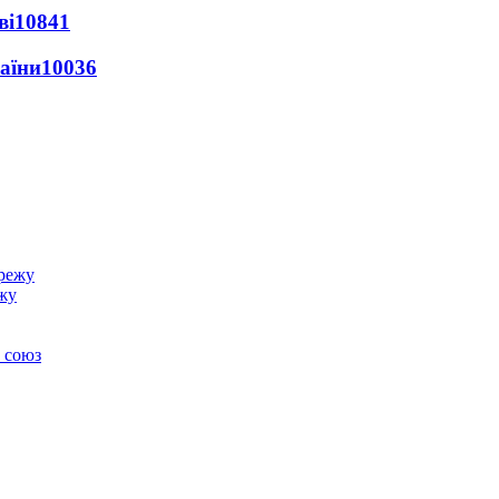
ві
10841
раїни
10036
ежу
 союз