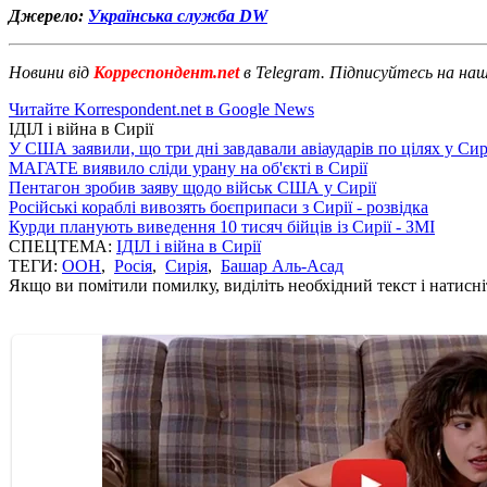
Джерело:
Українська служба DW
Новини від
Корреспондент.net
в Telegram. Підписуйтесь на на
Читайте Korrespondent.net в Google News
ІДІЛ і війна в Сирії
У США заявили, що три дні завдавали авіаударів по цілях у Сир
МАГАТЕ виявило сліди урану на об'єкті в Сирії
Пентагон зробив заяву щодо військ США у Сирії
Російські кораблі вивозять боєприпаси з Сирії - розвідка
Курди планують виведення 10 тисяч бійців із Сирії - ЗМІ
СПЕЦТЕМА:
ІДІЛ і війна в Сирії
ТЕГИ:
ООН
,
Росія
,
Сирія
,
Башар Аль-Асад
Якщо ви помітили помилку, виділіть необхідний текст і натисніт