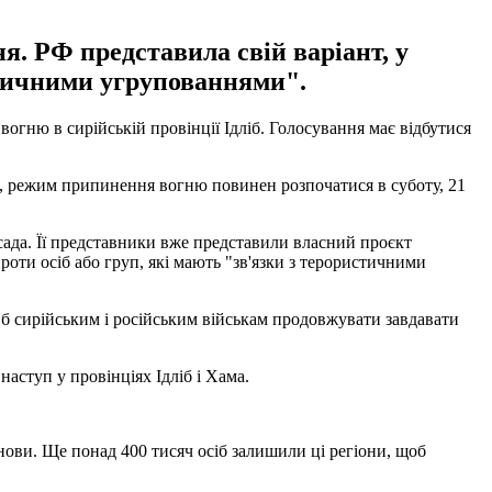
я. РФ представила свій варіант, у
стичними угрупованнями".
огню в сирійській провінції Ідліб. Голосування має відбутися
им, режим припинення вогню повинен розпочатися в суботу, 21
сада. Її представники вже представили власний проєкт
оти осіб або груп, які мають "зв'язки з терористичними
 б сирійським і російським військам продовжувати завдавати
наступ у провінціях Ідліб і Хама.
анови. Ще понад 400 тисяч осіб залишили ці регіони, щоб