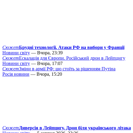
Сюжет
Брудні технології. Атаки РФ на вибори у Франції
Новини світу
— Вчора, 23:39
Сюжет
Ескалація для Європи. Російський дрон в Лейпцигу
Новини світу
— Вчора, 17:07
Сюжет
Зміни в армії РФ: що стоїть за рішенням Путіна
Росія новини
— Вчора, 15:20
Сюжет
Диверсія в Лейпцигу. Дрон біля українського літака