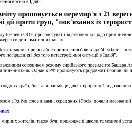
ення вогню в Ідлібі
вейту пропонується перемир'я з 21 вересн
і дії проти груп, "пов'язаних із терори
 Раду Безпеки ООН проголосувати за резолюцію щодо припинення в
 джерела в дипломатичних колах.
істить заклик про негайне припинення боїв в Ідлібі. Згідно з н
 погіршення і без того катастрофічної ситуації в Ідлібі".
а є важливим союзником режиму сирійського президента Башара А
рипинення боїв. Однак в РФ пропонують продовжити бойові дії пр
ахідних країн, бо "залишає місце для інтерпретації та дозволило
разом з їхніми союзниками, серед яких і Росія, почали масований 
инах
960 мирних жителів, також були пошкоджені школи та медичні уст