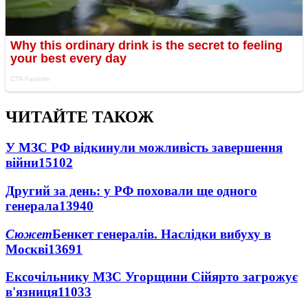
ЧИТАЙТЕ ТАКОЖ
У МЗС РФ відкинули можливість завершення
війни
15102
Другий за день: у РФ поховали ще одного
генерала
13940
Сюжет
Бенкет генералів. Наслідки вибуху в
Москві
13691
Ексочільнику МЗС Угорщини Сійярто загрожує
в'язниця
11033