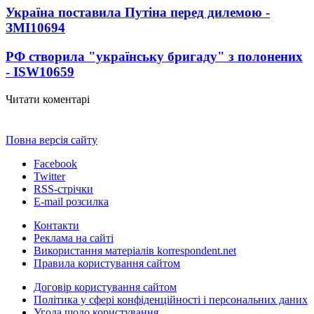
Україна поставила Путіна перед дилемою -
ЗМІ
10694
РФ створила "українську бригаду" з полонених
- ISW
10659
Читати коментарі
Повна версія сайту
Facebook
Twitter
RSS-стрічки
E-mail розсилка
Контакти
Реклама на сайті
Використання матеріалів korrespondent.net
Правила користування сайтом
Договір користування сайтом
Політика у сфері конфіденційності і персональних даних
Угода щодо користування