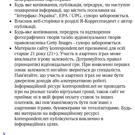
Будь яке копіювання, публікація, передрук, чи наступне
поширення інформації, що містить посилання на
"Інтерфакс-Україна", EPA / UPG, суворо забороняється.
Власник веб-сторінки в розділі Я-Корреспондент є автор
публікації.
Будь-яке копіювання, передрук та відтворення
фотографічних творів та/або аудіовізуальних творів
правовласника Getty Images - суворо забороняється.
Матеріали сайту korrespondent.net призначені для осіб
старше 21 року (21+). Участь в азартних іграх може
викликати ігрову залежність. Дотримуйтесь правил
(принципів) відповідальної гри. При виявленні перших
ознак залежності негайно зверніться до спеціаліста.
Пам'ятайте, що участь в азартних іграх не може бути
джерелом доходів або альтернативою роботі.
Інформаційний ресурс korrespondent.net не проводить
ігри на реальні та/або віртуальні гроші, також сайт не
приймає ні в якій формі оплату ставок та інших
платежів, які пов’язані/можуть бути пов’язані з
азартними іграми, букмекерами чи тоталізаторами. Будь-
які матеріали на інформаційному ресурсі
korrespondent.net публікуються виключно в
інформаційних цілях.
X