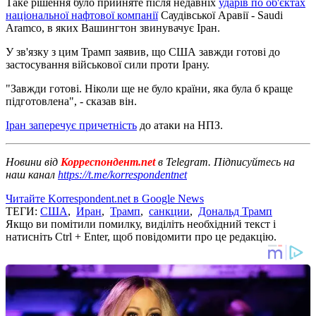
Таке рішення було прийняте після недавніх
ударів по об'єктах
національної нафтової компанії
Саудівської Аравії - Saudi
Aramco, в яких Вашингтон звинувачує Іран.
У зв'язку з цим Трамп заявив, що США завжди готові до
застосування військової сили проти Ірану.
"Завжди готові. Ніколи ще не було країни, яка була б краще
підготовлена", - сказав він.
Іран заперечує причетність
до атаки на НПЗ.
Новини від
Корреспондент.net
в Telegram. Підписуйтесь на
наш канал
https://t.me/korrespondentnet
Читайте Korrespondent.net в Google News
ТЕГИ:
США
,
Иран
,
Трамп
,
санкции
,
Дональд Трамп
Якщо ви помітили помилку, виділіть необхідний текст і
натисніть Ctrl + Enter, щоб повідомити про це редакцію.