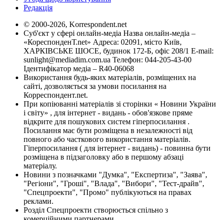
Редакція
© 2000-2026, Korrespondent.net
Суб'єкт у сфері онлайн-медіа Назва онлайн-медіа –
«КореспонденТ.net» Адреса: 02091, місто Київ,
ХАРКІВСЬКЕ ШОСЕ, будинок 172-Б, офіс 208/1 E-mail:
sunlight@mediadim.com.ua
Телефон: 044-205-43-00
Ідентифікатор медіа – R40-06068
Використання будь-яких матеріалів, розміщених на
сайті, дозволяється за умови посилання на
Корреспондент.net.
При копіюванні матеріалів зі сторінки « Новини України
і світу» , для інтернет - видань - обов'язкове пряме
відкрите для пошукових систем гіперпосилання .
Посилання має бути розміщена в незалежності від
повного або часткового використання матеріалів.
Гіперпосилання ( для інтернет - видань) - повинна бути
розміщена в підзаголовку або в першому абзаці
матеріалу.
Новини з позначками "Думка", "Експертиза", "Заява",
"Регіони", "Гроші", "Влада", "Вибори", "Тест-драйв",
"Спецпроекти", "Промо" публікуються на правах
реклами.
Розділ Спецпроекти створюється спільно з
комерційними партнерами.