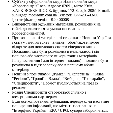
Суб'єкт у сфері онлайн-медіа Назва онлайн-медіа –
«КореспонденТ.net» Адреса: 02091, місто Київ,
ХАРКІВСЬКЕ ШОСЕ, будинок 172-Б, офіс 208/1 E-mail:
sunlight@mediadim.com.ua
Телефон: 044-205-43-00
Ідентифікатор медіа – R40-06068
Використання будь-яких матеріалів, розміщених на
сайті, дозволяється за умови посилання на
Корреспондент.net.
При копіюванні матеріалів зі сторінки « Новини України
і світу» , для інтернет - видань - обов'язкове пряме
відкрите для пошукових систем гіперпосилання .
Посилання має бути розміщена в незалежності від
повного або часткового використання матеріалів.
Гіперпосилання ( для інтернет - видань) - повинна бути
розміщена в підзаголовку або в першому абзаці
матеріалу.
Новини з позначками "Думка", "Експертиза", "Заява",
"Регіони", "Гроші", "Влада", "Вибори", "Тест-драйв",
"Спецпроекти", "Промо" публікуються на правах
реклами.
Розділ Спецпроекти створюється спільно з
комерційними партнерами.
Будь яке копіювання, публікація, передрук, чи наступне
поширення інформації, що містить посилання на
"Інтерфакс-Україна", EPA / UPG, суворо забороняється.