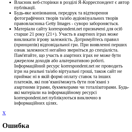
Власник веб-сторінки в розділі Я-Корреспондент є автор
публікації.
Будь-яке копіювання, передрук та відтворення
фотографічних творів та/або аудіовізуальних творів
правовласника Getty Images - суворо забороняється.
Матеріали сайту korrespondent.net призначені для осіб
старше 21 року (21+). Участь в азартних іграх може
викликати ігрову залежність. Дотримуйтесь правил
(принципів) відповідальної гри. При виявленні перших
ознак залежності негайно зверніться до спеціаліста.
Пам'ятайте, що участь в азартних іграх не може бути
джерелом доходів або альтернативою роботі.
Інформаційний ресурс korrespondent.net не проводить
ігри на реальні та/або віртуальні гроші, також сайт не
приймає ні в якій формі оплату ставок та інших
платежів, які пов’язані/можуть бути пов’язані з
азартними іграми, букмекерами чи тоталізаторами. Будь-
які матеріали на інформаційному ресурсі
korrespondent.net публікуються виключно в
інформаційних цілях.
X
Ошибка