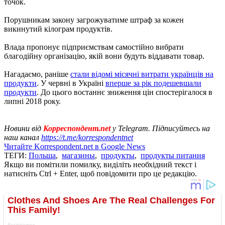
точок.
Порушникам закону загрожуватиме штраф за кожен
викинутий кілограм продуктів.
Влада пропонує підприємствам самостійно вибрати
благодійну організацію, якій вони будуть віддавати товар.
Нагадаємо, раніше
стали відомі місячні витрати українців на
продукти
. У червні в Україні
вперше за рік подешевшали
продукти
. До цього востаннє зниження цін спостерігалося в
липні 2018 року.
Новини від
Корреспондент.net
у Telegram. Підписуйтесь на
наш канал
https://t.me/korrespondentnet
Читайте Korrespondent.net в Google News
ТЕГИ:
Польша
,
магазины
,
продукты
,
продукты питания
Якщо ви помітили помилку, виділіть необхідний текст і
натисніть Ctrl + Enter, щоб повідомити про це редакцію.