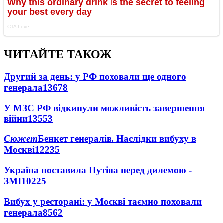
ЧИТАЙТЕ ТАКОЖ
Другий за день: у РФ поховали ще одного
генерала
13678
У МЗС РФ відкинули можливість завершення
війни
13553
Сюжет
Бенкет генералів. Наслідки вибуху в
Москві
12235
Україна поставила Путіна перед дилемою -
ЗМІ
10225
Вибух у ресторані: у Москві таємно поховали
генерала
8562