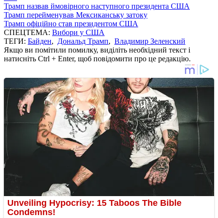
Трамп назвав ймовірного наступного президента США
Трамп перейменував Мексиканську затоку
Трамп офіційно став президентом США
СПЕЦТЕМА:
Вибори у США
ТЕГИ:
Байден
,
Дональд Трамп
,
Владимир Зеленский
Якщо ви помітили помилку, виділіть необхідний текст і
натисніть Ctrl + Enter, щоб повідомити про це редакцію.