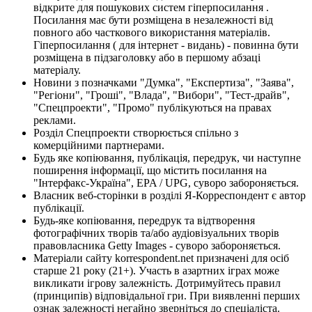
відкрите для пошукових систем гіперпосилання .
Посилання має бути розміщена в незалежності від
повного або часткового використання матеріалів.
Гіперпосилання ( для інтернет - видань) - повинна бути
розміщена в підзаголовку або в першому абзаці
матеріалу.
Новини з позначками "Думка", "Експертиза", "Заява",
"Регіони", "Гроші", "Влада", "Вибори", "Тест-драйв",
"Спецпроекти", "Промо" публікуються на правах
реклами.
Розділ Спецпроекти створюється спільно з
комерційними партнерами.
Будь яке копіювання, публікація, передрук, чи наступне
поширення інформації, що містить посилання на
"Інтерфакс-Україна", EPA / UPG, суворо забороняється.
Власник веб-сторінки в розділі Я-Корреспондент є автор
публікації.
Будь-яке копіювання, передрук та відтворення
фотографічних творів та/або аудіовізуальних творів
правовласника Getty Images - суворо забороняється.
Матеріали сайту korrespondent.net призначені для осіб
старше 21 року (21+). Участь в азартних іграх може
викликати ігрову залежність. Дотримуйтесь правил
(принципів) відповідальної гри. При виявленні перших
ознак залежності негайно зверніться до спеціаліста.