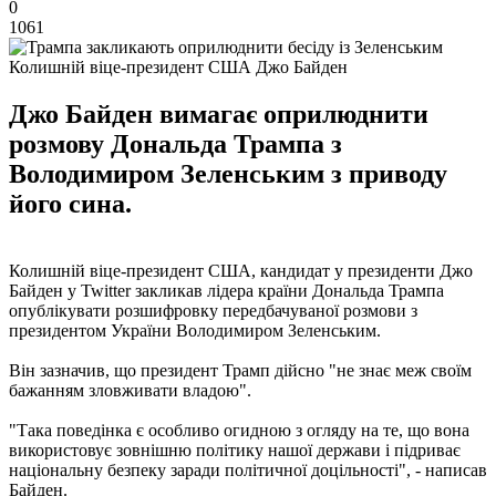
0
1061
Колишній віце-президент США Джо Байден
Джо Байден вимагає оприлюднити
розмову Дональда Трампа з
Володимиром Зеленським з приводу
його сина.
Колишній віце-президент США, кандидат у президенти Джо
Байден у Twitter закликав лідера країни Дональда Трампа
опублікувати розшифровку передбачуваної розмови з
президентом України Володимиром Зеленським.
Він зазначив, що президент Трамп дійсно "не знає меж своїм
бажанням зловживати владою".
"Така поведінка є особливо огидною з огляду на те, що вона
використовує зовнішню політику нашої держави і підриває
національну безпеку заради політичної доцільності", - написав
Байден.