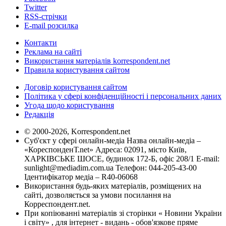
Twitter
RSS-стрічки
E-mail розсилка
Контакти
Реклама на сайті
Використання матеріалів korrespondent.net
Правила користування сайтом
Договір користування сайтом
Політика у сфері конфіденційності і персональних даних
Угода щодо користування
Редакція
© 2000-2026, Korrespondent.net
Суб'єкт у сфері онлайн-медіа Назва онлайн-медіа –
«КореспонденТ.net» Адреса: 02091, місто Київ,
ХАРКІВСЬКЕ ШОСЕ, будинок 172-Б, офіс 208/1 E-mail:
sunlight@mediadim.com.ua
Телефон: 044-205-43-00
Ідентифікатор медіа – R40-06068
Використання будь-яких матеріалів, розміщених на
сайті, дозволяється за умови посилання на
Корреспондент.net.
При копіюванні матеріалів зі сторінки « Новини України
і світу» , для інтернет - видань - обов'язкове пряме