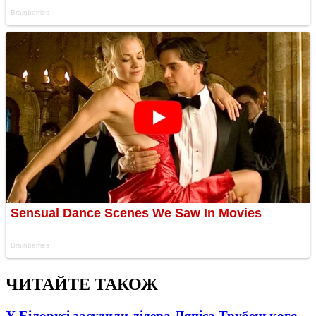
ЧИТАЙТЕ ТАКОЖ
У Білорусі засудили лідера Ляпіса Трубецького