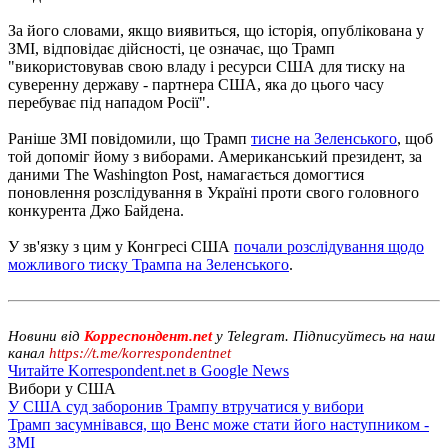
За його словами, якщо виявиться, що історія, опублікована у
ЗМІ, відповідає дійсності, це означає, що Трамп
"використовував свою владу і ресурси США для тиску на
суверенну державу - партнера США, яка до цього часу
перебуває під нападом Росії".
Раніше ЗМІ повідомили, що Трамп
тисне на Зеленського
, щоб
той допоміг йому з виборами. Американський президент, за
даними The Washington Post, намагається домогтися
поновлення розслідування в Україні проти свого головного
конкурента Джо Байдена.
У зв'язку з цим у Конгресі США
почали розслідування щодо
можливого тиску Трампа на Зеленського
.
Новини від
Корреспондент.net
у Telegram. Підписуйтесь на наш
канал
https://t.me/korrespondentnet
Читайте Korrespondent.net в Google News
Вибори у США
У США суд заборонив Трампу втручатися у вибори
Трамп засумнівався, що Венс може стати його наступником -
ЗМІ