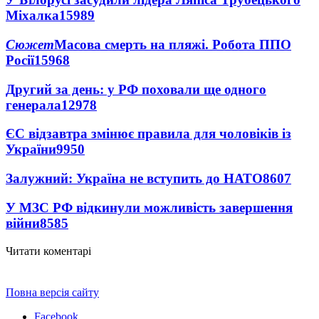
Міхалка
15989
Сюжет
Масова смерть на пляжі. Робота ППО
Росії
15968
Другий за день: у РФ поховали ще одного
генерала
12978
ЄС відзавтра змінює правила для чоловіків із
України
9950
Залужний: Україна не вступить до НАТО
8607
У МЗС РФ відкинули можливість завершення
війни
8585
Читати коментарі
Повна версія сайту
Facebook