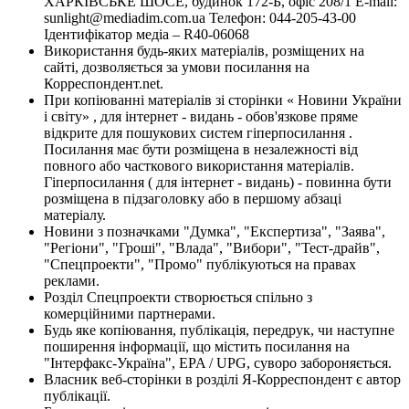
ХАРКІВСЬКЕ ШОСЕ, будинок 172-Б, офіс 208/1 E-mail:
sunlight@mediadim.com.ua
Телефон: 044-205-43-00
Ідентифікатор медіа – R40-06068
Використання будь-яких матеріалів, розміщених на
сайті, дозволяється за умови посилання на
Корреспондент.net.
При копіюванні матеріалів зі сторінки « Новини України
і світу» , для інтернет - видань - обов'язкове пряме
відкрите для пошукових систем гіперпосилання .
Посилання має бути розміщена в незалежності від
повного або часткового використання матеріалів.
Гіперпосилання ( для інтернет - видань) - повинна бути
розміщена в підзаголовку або в першому абзаці
матеріалу.
Новини з позначками "Думка", "Експертиза", "Заява",
"Регіони", "Гроші", "Влада", "Вибори", "Тест-драйв",
"Спецпроекти", "Промо" публікуються на правах
реклами.
Розділ Спецпроекти створюється спільно з
комерційними партнерами.
Будь яке копіювання, публікація, передрук, чи наступне
поширення інформації, що містить посилання на
"Інтерфакс-Україна", EPA / UPG, суворо забороняється.
Власник веб-сторінки в розділі Я-Корреспондент є автор
публікації.