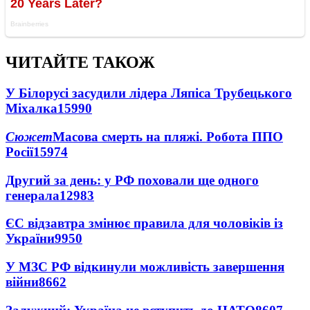
ЧИТАЙТЕ ТАКОЖ
У Білорусі засудили лідера Ляпіса Трубецького
Міхалка
15990
Сюжет
Масова смерть на пляжі. Робота ППО
Росії
15974
Другий за день: у РФ поховали ще одного
генерала
12983
ЄС відзавтра змінює правила для чоловіків із
України
9950
У МЗС РФ відкинули можливість завершення
війни
8662