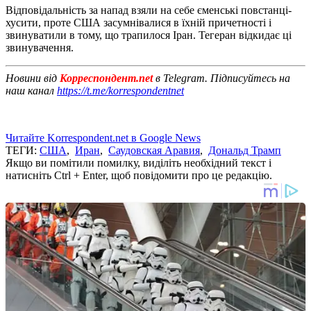
Відповідальність за напад взяли на себе єменські повстанці-
хусити, проте США засумнівалися в їхній причетності і
звинуватили в тому, що трапилося Іран. Тегеран відкидає ці
звинувачення.
Новини від
Корреспондент.net
в Telegram. Підписуйтесь на
наш канал
https://t.me/korrespondentnet
Читайте Korrespondent.net в Google News
ТЕГИ:
США
,
Иран
,
Саудовская Аравия
,
Дональд Трамп
Якщо ви помітили помилку, виділіть необхідний текст і
натисніть Ctrl + Enter, щоб повідомити про це редакцію.