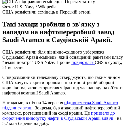
Фото: U.S. Navy / Wikipedia
США розмістили есмінець в Перській затоці
Такі заходи зробили в зв'язку з
нападом на нафтопереробний завод
Saudi Aramco в Саудівській Аравії.
США розмістили біля північно-східного узбережжя
Саудівської Аравії есмінець, який оснащений ракетами класу
"земля-повітря" USS Nitze. Про це
повідомляє
CBS в суботу,
21 вересня.
Співрозмовники телеканалу стверджують, що таким чином
США хочуть закрити пролом в протиповітряній обороні
королівства, якою скористався Іран під час нападу на об'єкти
нафтової компанії Saudi Aramco.
Нагадаємо, в ніч на 14 вересня
підприємства Saudi Aramco
піддалися атаці.
Зокрема, був атакований нафтопереробний
комплекс, розташований на сході країни. Це
призвело до
скорочення видобутку нафти в Саудівській Аравії вдвічі
- на
5,7 млн ​​барелів на добу.