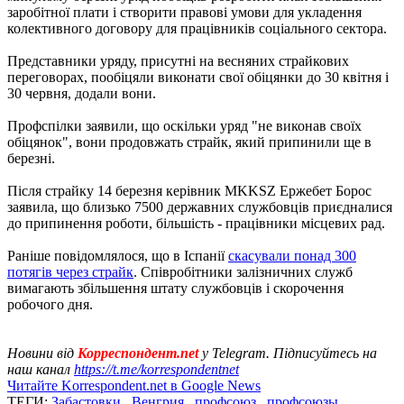
заробітної плати і створити правові умови для укладення
колективного договору для працівників соціального сектора.
Представники уряду, присутні на весняних страйкових
переговорах, пообіцяли виконати свої обіцянки до 30 квітня і
30 червня, додали вони.
Профспілки заявили, що оскільки уряд "не виконав своїх
обіцянок", вони продовжать страйк, який припинили ще в
березні.
Після страйку 14 березня керівник MKKSZ Ержебет Борос
заявила, що близько 7500 державних службовців приєдналися
до припинення роботи, більшість - працівники місцевих рад.
Раніше повідомлялося, що в Іспанії
скасували понад 300
потягів через страйк
. Співробітники залізничних служб
вимагають збільшення штату службовців і скорочення
робочого дня.
Новини від
Корреспондент.net
у Telegram. Підписуйтесь на
наш канал
https://t.me/korrespondentnet
Читайте Korrespondent.net в Google News
ТЕГИ:
Забастовки
,
Венгрия
,
профсоюз
,
профсоюзы
,