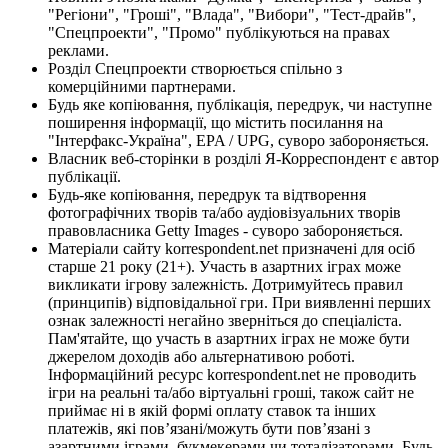
"Регіони", "Гроші", "Влада", "Вибори", "Тест-драйв",
"Спецпроекти", "Промо" публікуються на правах
реклами.
Розділ Спецпроекти створюється спільно з
комерційними партнерами.
Будь яке копіювання, публікація, передрук, чи наступне
поширення інформації, що містить посилання на
"Інтерфакс-Україна", EPA / UPG, суворо забороняється.
Власник веб-сторінки в розділі Я-Корреспондент є автор
публікації.
Будь-яке копіювання, передрук та відтворення
фотографічних творів та/або аудіовізуальних творів
правовласника Getty Images - суворо забороняється.
Матеріали сайту korrespondent.net призначені для осіб
старше 21 року (21+). Участь в азартних іграх може
викликати ігрову залежність. Дотримуйтесь правил
(принципів) відповідальної гри. При виявленні перших
ознак залежності негайно зверніться до спеціаліста.
Пам'ятайте, що участь в азартних іграх не може бути
джерелом доходів або альтернативою роботі.
Інформаційний ресурс korrespondent.net не проводить
ігри на реальні та/або віртуальні гроші, також сайт не
приймає ні в якій формі оплату ставок та інших
платежів, які пов’язані/можуть бути пов’язані з
азартними іграми, букмекерами чи тоталізаторами. Будь-