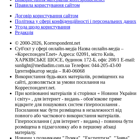
Правила користування сайтом
Договір користування сайтом
Політика у сфері конфіденційності і персональних даних
Угода щодо користування
Редакція
© 2000-2026, Korrespondent.net
Суб'єкт у сфері онлайн-медіа Назва онлайн-медіа –
«КореспонденТ.net» Адреса: 02091, місто Київ,
ХАРКІВСЬКЕ ШОСЕ, будинок 172-Б, офіс 208/1 E-mail:
sunlight@mediadim.com.ua
Телефон: 044-205-43-00
Ідентифікатор медіа – R40-06068
Використання будь-яких матеріалів, розміщених на
сайті, дозволяється за умови посилання на
Корреспондент.net.
При копіюванні матеріалів зі сторінки « Новини України
і світу» , для інтернет - видань - обов'язкове пряме
відкрите для пошукових систем гіперпосилання .
Посилання має бути розміщена в незалежності від
повного або часткового використання матеріалів.
Гіперпосилання ( для інтернет - видань) - повинна бути
розміщена в підзаголовку або в першому абзаці
матеріалу.
Новини з позначками "Думка", "Експертиза", "Заява",