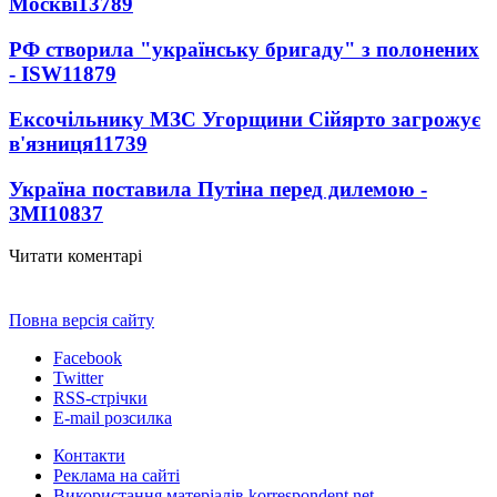
Москві
13789
РФ створила "українську бригаду" з полонених
- ISW
11879
Ексочільнику МЗС Угорщини Сійярто загрожує
в'язниця
11739
Україна поставила Путіна перед дилемою -
ЗМІ
10837
Читати коментарі
Повна версія сайту
Facebook
Twitter
RSS-стрічки
E-mail розсилка
Контакти
Реклама на сайті
Використання матеріалів korrespondent.net