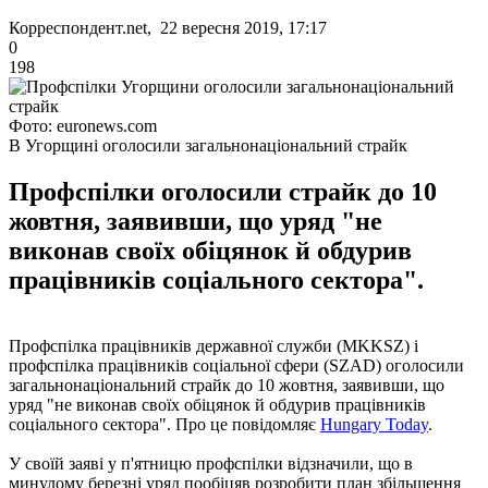
Корреспондент.net, 22 вересня 2019, 17:17
0
198
Фото: euronews.com
В Угорщині оголосили загальнонаціональний страйк
Профспілки оголосили страйк до 10
жовтня, заявивши, що уряд "не
виконав своїх обіцянок й обдурив
працівників соціального сектора".
Профспілка працівників державної служби (MKKSZ) і
профспілка працівників соціальної сфери (SZAD) оголосили
загальнонаціональний страйк до 10 жовтня, заявивши, що
уряд "не виконав своїх обіцянок й обдурив працівників
соціального сектора". Про це повідомляє
Hungary Today
.
У своїй заяві у п'ятницю профспілки відзначили, що в
минулому березні уряд пообіцяв розробити план збільшення