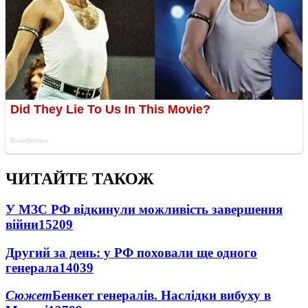
ЧИТАЙТЕ ТАКОЖ
У МЗС РФ відкинули можливість завершення
війни
15209
Другий за день: у РФ поховали ще одного
генерала
14039
Сюжет
Бенкет генералів. Наслідки вибуху в