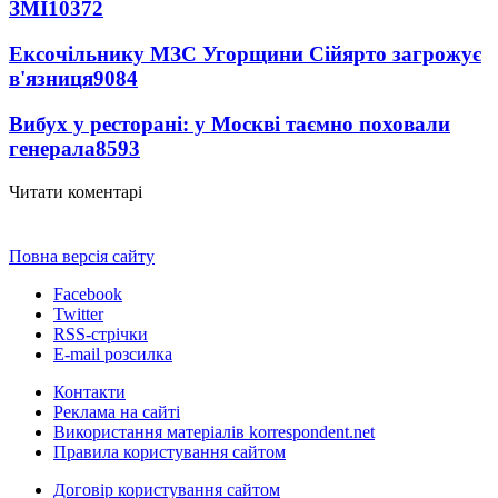
ЗМІ
10372
Ексочільнику МЗС Угорщини Сійярто загрожує
в'язниця
9084
Вибух у ресторані: у Москві таємно поховали
генерала
8593
Читати коментарі
Повна версія сайту
Facebook
Twitter
RSS-стрічки
E-mail розсилка
Контакти
Реклама на сайті
Використання матеріалів korrespondent.net
Правила користування сайтом
Договір користування сайтом