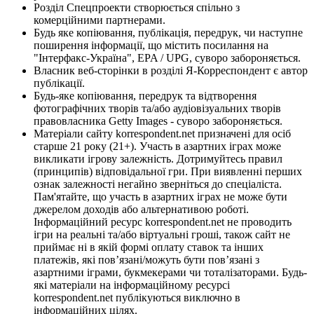
Розділ Спецпроекти створюється спільно з
комерційними партнерами.
Будь яке копіювання, публікація, передрук, чи наступне
поширення інформації, що містить посилання на
"Інтерфакс-Україна", EPA / UPG, суворо забороняється.
Власник веб-сторінки в розділі Я-Корреспондент є автор
публікації.
Будь-яке копіювання, передрук та відтворення
фотографічних творів та/або аудіовізуальних творів
правовласника Getty Images - суворо забороняється.
Матеріали сайту korrespondent.net призначені для осіб
старше 21 року (21+). Участь в азартних іграх може
викликати ігрову залежність. Дотримуйтесь правил
(принципів) відповідальної гри. При виявленні перших
ознак залежності негайно зверніться до спеціаліста.
Пам'ятайте, що участь в азартних іграх не може бути
джерелом доходів або альтернативою роботі.
Інформаційний ресурс korrespondent.net не проводить
ігри на реальні та/або віртуальні гроші, також сайт не
приймає ні в якій формі оплату ставок та інших
платежів, які пов’язані/можуть бути пов’язані з
азартними іграми, букмекерами чи тоталізаторами. Будь-
які матеріали на інформаційному ресурсі
korrespondent.net публікуються виключно в
інформаційних цілях.