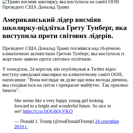
Президент США Дональд Трамп
Американський лідер висміяв
школярку-підлітка Грету Тунберг, яка
виступила проти світових лідерів.
Президент США Дональд Трамп посміявся над 16-річною
кліматичною активісткою Гретою Тунберг, яка виступила із
жорсткою заявою проти світових політиків.
У понеділок, 24 вересня, він опублікував в Twitter відео
виступу шведської школярки на кліматичному саміті ООН,
написавши: "Вона виглядає як дуже щаслива молода дівчина,
яка сподівається на світле і прекрасне майбутнє. Так приємно
бачити".
She seems like a very happy young girl looking
forward to a bright and wonderful future. So nice to
see!
https://t.co/1tQG6QcVKO
— Donald J. Trump (@realDonaldTrump)
24 сентября
2019 г.