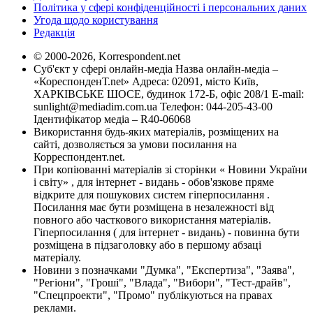
Політика у сфері конфіденційності і персональних даних
Угода щодо користування
Редакція
© 2000-2026, Korrespondent.net
Суб'єкт у сфері онлайн-медіа Назва онлайн-медіа –
«КореспонденТ.net» Адреса: 02091, місто Київ,
ХАРКІВСЬКЕ ШОСЕ, будинок 172-Б, офіс 208/1 E-mail:
sunlight@mediadim.com.ua
Телефон: 044-205-43-00
Ідентифікатор медіа – R40-06068
Використання будь-яких матеріалів, розміщених на
сайті, дозволяється за умови посилання на
Корреспондент.net.
При копіюванні матеріалів зі сторінки « Новини України
і світу» , для інтернет - видань - обов'язкове пряме
відкрите для пошукових систем гіперпосилання .
Посилання має бути розміщена в незалежності від
повного або часткового використання матеріалів.
Гіперпосилання ( для інтернет - видань) - повинна бути
розміщена в підзаголовку або в першому абзаці
матеріалу.
Новини з позначками "Думка", "Експертиза", "Заява",
"Регіони", "Гроші", "Влада", "Вибори", "Тест-драйв",
"Спецпроекти", "Промо" публікуються на правах
реклами.