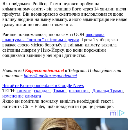
Як повідомляє Politico, Трамп недовго пробув на
кліматичному саміті - він залишив його через 14 хвилин після
прибуття. Він неодноразово скептично висловлювався щодо
впливу людини на зміну клімату, а його адміністрація не надає
цьому питанню великого значення.
Раніше повідомлялося, що на саміті ООН
школярка
влаштувала "рознос" світовим лідерам
. Грета Тунберг, яка
вважає своєю місією боротьбу зі змінами клімату, заявила
світовим лідерам у Нью-Йорку, що вони порожніми
обіцянками відняли у неї мрії і дитинство.
Новини від
Корреспондент.net
в Telegram. Підписуйтесь на
наш канал
https://t.me/korrespondentnet
Читайте Korrespondent.net в Google News
ТЕГИ:
климат
,
скандал
,
Трамп
,
школьник
,
Дональд Трамп
,
изменение климата
Якщо ви помітили помилку, виділіть необхідний текст і
натисніть Ctrl + Enter, щоб повідомити про це редакцію.