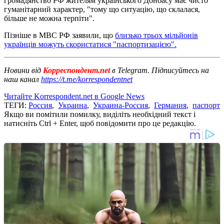
громадянство РФ жителям українського Донбасу має чисто
гуманітарний характер, "тому що ситуацію, що склалася,
більше не можна терпіти".
Пізніше в МВС РФ заявили, що
близько трьох мільйонів
українців можуть скористатися "паспортизацією".
Новини від
Корреспондент.net
в Telegram. Підписуйтесь на
наш канал
https://t.me/korrespondentnet
Читайте Korrespondent.net в Google News
ТЕГИ:
Россия
,
Украина
,
Украина-Россия
,
Германия
,
паспорт
Якщо ви помітили помилку, виділіть необхідний текст і
натисніть Ctrl + Enter, щоб повідомити про це редакцію.