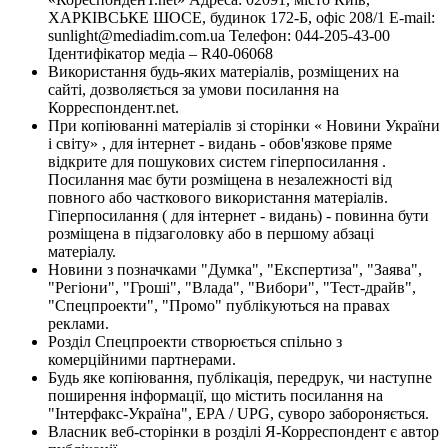
ХАРКІВСЬКЕ ШОСЕ, будинок 172-Б, офіс 208/1 E-mail:
sunlight@mediadim.com.ua
Телефон: 044-205-43-00
Ідентифікатор медіа – R40-06068
Використання будь-яких матеріалів, розміщених на
сайті, дозволяється за умови посилання на
Корреспондент.net.
При копіюванні матеріалів зі сторінки « Новини України
і світу» , для інтернет - видань - обов'язкове пряме
відкрите для пошукових систем гіперпосилання .
Посилання має бути розміщена в незалежності від
повного або часткового використання матеріалів.
Гіперпосилання ( для інтернет - видань) - повинна бути
розміщена в підзаголовку або в першому абзаці
матеріалу.
Новини з позначками "Думка", "Експертиза", "Заява",
"Регіони", "Гроші", "Влада", "Вибори", "Тест-драйв",
"Спецпроекти", "Промо" публікуються на правах
реклами.
Розділ Спецпроекти створюється спільно з
комерційними партнерами.
Будь яке копіювання, публікація, передрук, чи наступне
поширення інформації, що містить посилання на
"Інтерфакс-Україна", EPA / UPG, суворо забороняється.
Власник веб-сторінки в розділі Я-Корреспондент є автор