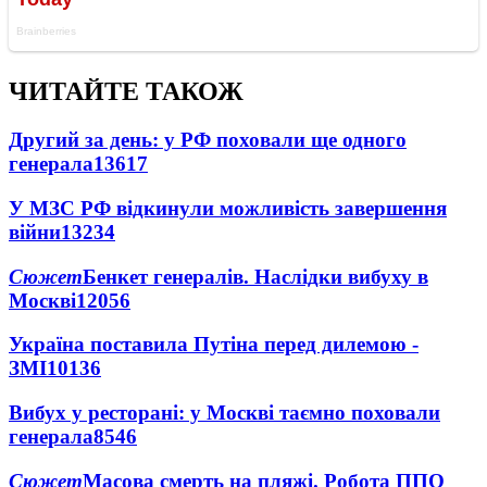
ЧИТАЙТЕ ТАКОЖ
Другий за день: у РФ поховали ще одного
генерала
13617
У МЗС РФ відкинули можливість завершення
війни
13234
Сюжет
Бенкет генералів. Наслідки вибуху в
Москві
12056
Україна поставила Путіна перед дилемою -
ЗМІ
10136
Вибух у ресторані: у Москві таємно поховали
генерала
8546
Сюжет
Масова смерть на пляжі. Робота ППО