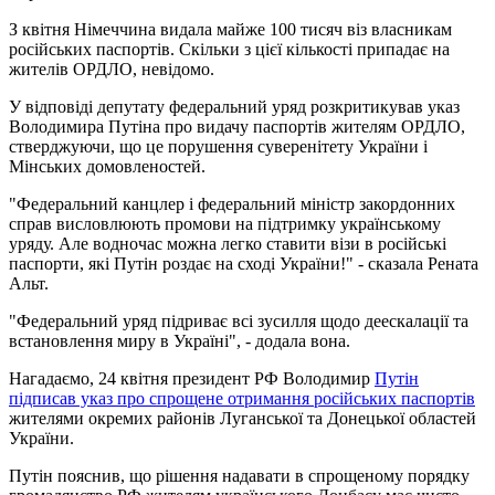
З квітня Німеччина видала майже 100 тисяч віз власникам
російських паспортів. Скільки з цієї кількості припадає на
жителів ОРДЛО, невідомо.
У відповіді депутату федеральний уряд розкритикував указ
Володимира Путіна про видачу паспортів жителям ОРДЛО,
стверджуючи, що це порушення суверенітету України і
Мінських домовленостей.
"Федеральний канцлер і федеральний міністр закордонних
справ висловлюють промови на підтримку українському
уряду. Але водночас можна легко ставити візи в російські
паспорти, які Путін роздає на сході України!" - сказала Рената
Альт.
"Федеральний уряд підриває всі зусилля щодо деескалації та
встановлення миру в Україні", - додала вона.
Нагадаємо, 24 квітня президент РФ Володимир
Путін
підписав указ про спрощене отримання російських паспортів
жителями окремих районів Луганської та Донецької областей
України.
Путін пояснив, що рішення надавати в спрощеному порядку