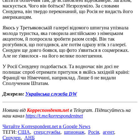
світити обличчям там, де встановлені відеокамери. Загалом,
маскується. Чого він боїться? Незрозуміло. За словами
Сноудена, він твердо переконаний, що Росія не видасть його
американцям.
Якось у Третьяковській галереї відомого шпигуна упізнала
молода туристка, яка говорила англійською з німецьким
акцентом, й попросила зробити разом селфі. Він так
розгубився, що погодився, але потім одразу втік з галереї.
Сноуден ще довго боявся, що фото з'явиться в соцмережах.
Але не з'явилося - на його велике полегшення.
У Росії Сноудену подобається. Та водночас він досі не
полишає спроб отримати притулок в якійсь західній країні:
Франції чи Німеччині, наприклад. Лише б не видали
Сполученим Штатам.
Джерело:
Українська служба DW
Новини від
Корреспондент.net
в Telegram. Підписуйтесь на
наш канал
https://t.me/korrespondentnet
Читайте Korrespondent.net в Google News
ТЕГИ:
США
,
спецслужбы
,
шпионаж
,
Росія
,
агент
,
Сноуден
,
АНБ