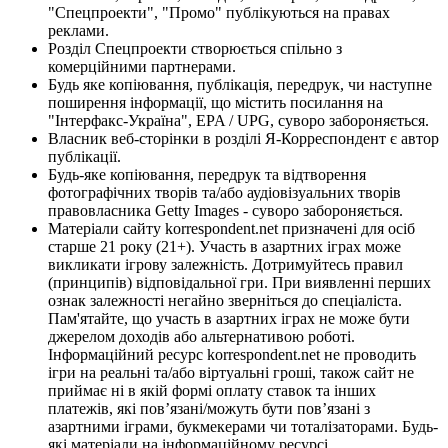
"Спецпроекти", "Промо" публікуються на правах
реклами.
Розділ Спецпроекти створюється спільно з
комерційними партнерами.
Будь яке копіювання, публікація, передрук, чи наступне
поширення інформації, що містить посилання на
"Інтерфакс-Україна", EPA / UPG, суворо забороняється.
Власник веб-сторінки в розділі Я-Корреспондент є автор
публікації.
Будь-яке копіювання, передрук та відтворення
фотографічних творів та/або аудіовізуальних творів
правовласника Getty Images - суворо забороняється.
Матеріали сайту korrespondent.net призначені для осіб
старше 21 року (21+). Участь в азартних іграх може
викликати ігрову залежність. Дотримуйтесь правил
(принципів) відповідальної гри. При виявленні перших
ознак залежності негайно зверніться до спеціаліста.
Пам'ятайте, що участь в азартних іграх не може бути
джерелом доходів або альтернативою роботі.
Інформаційний ресурс korrespondent.net не проводить
ігри на реальні та/або віртуальні гроші, також сайт не
приймає ні в якій формі оплату ставок та інших
платежів, які пов’язані/можуть бути пов’язані з
азартними іграми, букмекерами чи тоталізаторами. Будь-
які матеріали на інформаційному ресурсі