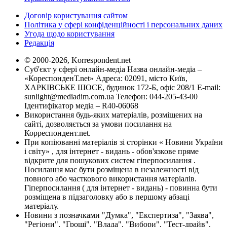
Договір користування сайтом
Політика у сфері конфіденційності і персональних даних
Угода щодо користування
Редакція
© 2000-2026, Korrespondent.net
Суб'єкт у сфері онлайн-медіа Назва онлайн-медіа –
«КореспонденТ.net» Адреса: 02091, місто Київ,
ХАРКІВСЬКЕ ШОСЕ, будинок 172-Б, офіс 208/1 E-mail:
sunlight@mediadim.com.ua
Телефон: 044-205-43-00
Ідентифікатор медіа – R40-06068
Використання будь-яких матеріалів, розміщених на
сайті, дозволяється за умови посилання на
Корреспондент.net.
При копіюванні матеріалів зі сторінки « Новини України
і світу» , для інтернет - видань - обов'язкове пряме
відкрите для пошукових систем гіперпосилання .
Посилання має бути розміщена в незалежності від
повного або часткового використання матеріалів.
Гіперпосилання ( для інтернет - видань) - повинна бути
розміщена в підзаголовку або в першому абзаці
матеріалу.
Новини з позначками "Думка", "Експертиза", "Заява",
"Регіони", "Гроші", "Влада", "Вибори", "Тест-драйв",