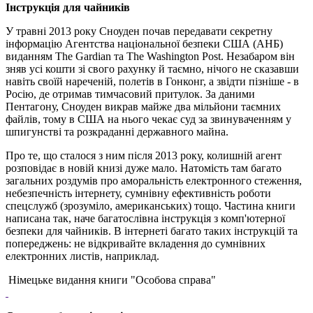
Інструкція для чайників
У травні 2013 року Сноуден почав передавати секретну
інформацію Агентства національної безпеки США (АНБ)
виданням The Gardian та The Washington Post. Незабаром він
зняв усі кошти зі свого рахунку й таємно, нічого не сказавши
навіть своїй нареченій, полетів в Гонконг, а звідти пізніше - в
Росію, де отримав тимчасовий притулок. За даними
Пентагону, Сноуден викрав майже два мільйони таємних
файлів, тому в США на нього чекає суд за звинуваченням у
шпигунстві та розкраданні державного майна.
Про те, що сталося з ним після 2013 року, колишній агент
розповідає в новій книзі дуже мало. Натомість там багато
загальних роздумів про аморальність електронного стеження,
небезпечність інтернету, сумнівну ефективність роботи
спецслужб (зрозуміло, американських) тощо. Частина книги
написана так, наче багатослівна інструкція з комп'ютерної
безпеки для чайників. В інтернеті багато таких інструкцій та
попереджень: не відкривайте вкладення до сумнівних
електронних листів, наприклад.
Німецьке видання книги "Особова справа"