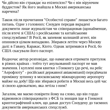
Чи дійсно він страждає на епілепсією? Чи є він віруючим
буддистом? Як його знайшла в Москві американська
наречена?
Також після прочитання "Особистої справи" лишається багато
питань. Одне з головних: Сноуден передав вкрадені
документи лише журналістам чи співпрацював (щонайменше,
після втечі зі США) з російськими та китайськими
спецслужбами? В Росії, як запевняє колишній агент, він
опинився цілком випадково. Збирався летіти через Москву
далі: в Гавану, Каракас, Кіото. Однак затримався в Росії, бо
США скасували його паспорт.
Водночас автор розповідає, що намагався отримати притулок
в різних країнах - тобто тут анульований паспорт не мав
значення. І куплені ним квитки з Гонконгу (до речі, на рейс
"Аерофлоту" - російської державної авіакомпанії) передбачали
проміжну зупинку в московському міжнародному аеропорту
майже на добу! Що він збирався робити в Москві весь цей час
зі своєю адвокаткою, яка летіла з ним?
Загалом, ми маємо повірити йому на слово, що він гордо
відмовився співпрацювати з ФСБ та знищив іще в Гонконзі
криптографічний ключ, що давав доступ Сноудену до таємних
документів американських спецслужб.