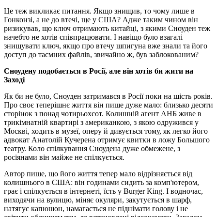
Це теж викликає питання. Якщо знищив, то чому лише в
Гонконзі, а не до втечі, ще у США? Адже таким чином він
ризикував, що ключ отримають китайці, з якими Сноуден теж
начебто не хотів співпрацювати. І навіщо було взагалі
знищувати ключ, якщо про втечу шпигуна вже знали та його
доступ до таємних файлів, звичайно ж, був заблокованим?
Сноудену подобається в Росії, але він хотів би жити на
Заході
Як би не було, Сноуден затримався в Росії поки на шість років.
Про своє теперішнє життя він пише дуже мало: близько десяти
сторінок з понад чотирьохсот. Колишній агент АНБ живе в
трикімнатній квартирі з американкою, з якою одружився у
Москві, ходить в музеї, оперу й дивується тому, як легко його
адвокат Анатолій Кучерена отримує квитки в ложу Большого
театру. Коло спілкування Сноудена дуже обмежене, з
росіянами він майже не спілкується.
Автор пише, що його життя тепер мало відрізняється від
колишнього в США: він годинами сидить за комп'ютером,
грає і спілкується в інтернеті, їсть у Burger King. І водночас,
виходячи на вулицю, міняє окуляри, закутується в шарф,
натягує капюшон, намагається не піднімати голову і не