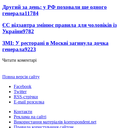
Другий за день: у РФ поховали ще одного
генерала
11784
ЄС відзавтра змінює правила для чоловіків із
України
9782
ЗМІ: У ресторані в Москві загинула дочка
генерала
9223
Читати коментарі
Повна версія сайту
Facebook
Twitter
RSS-стрічки
E-mail розсилка
Контакти
Реклама на сайті
Використання матеріалів korrespondent.net
Правила користування сайтом