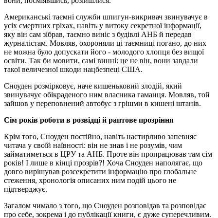
вони, посміявшись, розійшлися.
Американські таємні служби шпигун-викривач звинувачує в
усіх смертних гріхах, навіть у витоку секретної інформації,
яку він сам зібрав, таємно виніс з будівлі АНБ й передав
журналістам. Мовляв, охороняли ці таємниці погано, до них
не можна було допускати його - молодого хлопця без вищої
освіти. Так би мовити, самі винні: це не він, вони завдали
такої величезної шкоди нацбезпеці США.
Сноуден розмірковує, наче кишеньковий злодій, який
звинувачує обікраденого ним власника гаманця. Мовляв, той
зайшов у переповнений автобус з грішми в кишені штанів.
Сім років роботи в розвідці й раптове прозріння
Крім того, Сноуден постійно, навіть настирливо запевняє
читача у своїй наївності: він не знав і не розумів, чим
займатиметься в ЦРУ та АНБ. Проте він пропрацював там сім
років! І лише в кінці прозрів?! Хоча Сноуден наполягає, що
довго вирішував розсекретити інформацію про глобальне
стеження, хронологія описаних ним подій цього не
підтверджує.
Загалом чимало з того, що Сноуден розповідав та розповідає
про себе, зокрема і до публікації книги, є дуже суперечливим.