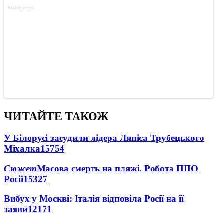
ЧИТАЙТЕ ТАКОЖ
У Білорусі засудили лідера Ляпіса Трубецького
Міхалка
15754
Сюжет
Масова смерть на пляжі. Робота ППО
Росії
15327
Вибух у Москві: Італія відповіла Росії на її
заяви
12171