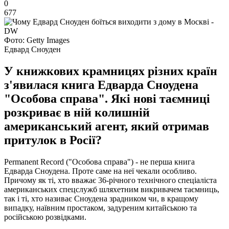
0
677
Фото: Getty Images
Едвард Сноуден
У книжкових крамницях різних країн
з'явилася книга Едварда Сноудена
"Особова справа". Які нові таємниці
розкриває в ній колишній
американський агент, який отримав
притулок в Росії?
Permanent Record ("Особова справа") - не перша книга
Едварда Сноудена. Проте саме на неї чекали особливо.
Причому як ті, хто вважає 36-річного технічного спеціаліста
американських спецслужб шляхетним викривачем таємниць,
так і ті, хто називає Сноудена зрадником чи, в кращому
випадку, наївним простаком, задуреним китайською та
російською розвідками.