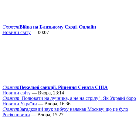
Сюжет
Війна на Близькому Сході. Онлайн
Новини світу
— 00:07
Сюжет
Пекельні санкції. Рішення Сената США
Новини світу
— Вчора, 23:14
Сюжет
"Полювати на лучника, а не на стрілу". Як Україні бор
Новини України
— Вчора, 16:36
Сюжет
Загадковий звук вибуху налякав Москву: що це було
Росія новини
— Вчора, 15:27