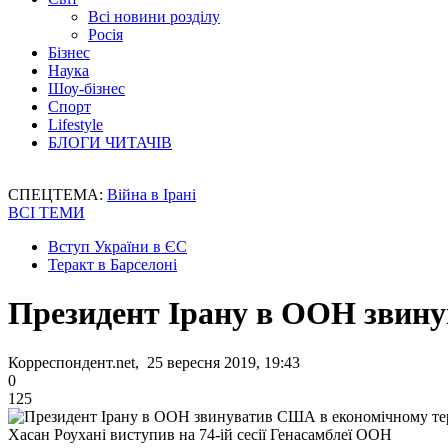
Всі новини розділу
Росія
Бізнес
Наука
Шоу-бізнес
Спорт
Lifestyle
БЛОГИ ЧИТАЧІВ
СПЕЦТЕМА:
Війна в Ірані
ВСІ ТЕМИ
Вступ України в ЄС
Теракт в Барселоні
Президент Ірану в ООН звин
Корреспондент.net, 25 вересня 2019, 19:43
0
125
Хасан Роухані виступив на 74-ій сесії Генасамблеї ООН