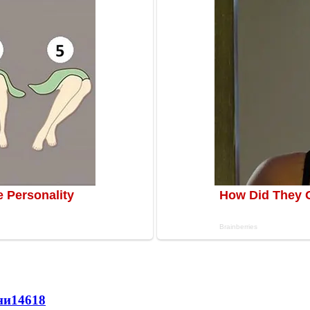
ни
14618