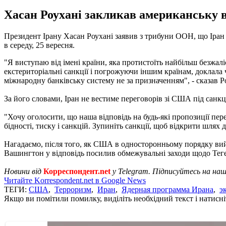
Хасан Роухані закликав американську в
Президент Ірану Хасан Роухані заявив з трибуни ООН, що Іран 
в середу, 25 вересня.
"Я виступаю від імені країни, яка протистоїть найбільш безжал
екстериторіальні санкції і погрожуючи іншим країнам, доклала 
міжнародну банківську систему не за призначенням", - сказав Р
За його словами, Іран не вестиме переговорів зі США під санкц
"Хочу оголосити, що наша відповідь на будь-які пропозиції пере
бідності, тиску і санкцій. Зупиніть санкції, щоб відкрити шлях 
Нагадаємо, після того, як США в односторонньому порядку вий
Вашингтон у відповідь посилив обмежувальні заходи щодо Тегер
Новини від
Корреспондент.net
у Telegram. Підписуйтесь на на
Читайте Korrespondent.net в Google News
ТЕГИ:
США
,
Терроризм
,
Иран
,
Ядерная программа Ирана
,
э
Якщо ви помітили помилку, виділіть необхідний текст і натисніт