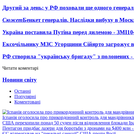
Другий за день: у РФ поховали ще одного генерал
Сюжет
Бенкет генералів. Наслідки вибуху в Моск
Україна поставила Путіна перед дилемою - ЗМІ
10
Ексочільнику МЗС Угорщини Сійярто загрожує в
РФ створила "українську бригаду" з полонених -
Читати коментарі
Новини світу
Останні
Популярні
Коментовані
Іспанія оголосила про прикордонний контроль для мандрівників 
США перехопили понад 50 суден після відновлення блокади Ір
Пентагон придбає лазери для боротьби з дронами на $400 млн -
ЄС відреагував на "пекельні санкції" США проти Росії