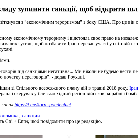
ладу зупинити санкції, щоб відкрити шля
зіткнувся з "економічним тероризмом" з боку США. Про це він ск
існому економічному тероризму і відстояла своє право на незале
чималих зусиль, щоб позбавити Іран переваг участі у світовій ек
оухані.
іями.
говорів під санкціями негативна... Ми ніколи не будемо вести пе
до початку переговорів", - додав Роухані.
шли зі Спільного всеосяжного плану дій в травні 2018 року,
Іра
ана і скерував у близькосхідний регіон військові кораблі і бом
ш канал
https://t.me/korrespondentnet
.
кономика
,
санкции
ь Ctrl + Enter, щоб повідомити про це редакцію.