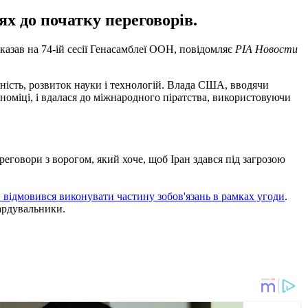
х до початку переговорів.
азав на 74-ій сесії Генасамблеї ООН, повідомляє
РІА Новости
жність, розвиток науки і технологій. Влада США, вводячи
ономіці, і вдалася до міжнародного піратства, використовуючи
реговори з ворогом, який хоче, щоб Іран здався під загрозою
н відмовився виконувати частину зобов'язань в рамках угоди
.
бардувальники.