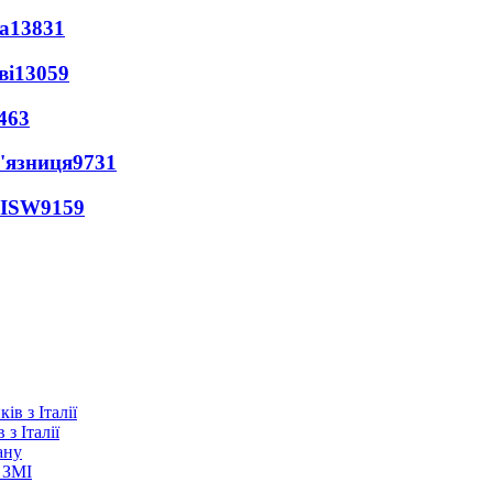
а
13831
ві
13059
463
'язниця
9731
 ISW
9159
з Італії
ану
 ЗМІ