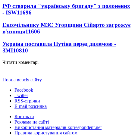
РФ створила "українську бригаду" з полонених
- ISW
11696
Ексочільнику МЗС Угорщини Сійярто загрожує
в'язниця
11606
Україна поставила Путіна перед дилемою -
ЗМІ
10810
Читати коментарі
Повна версія сайту
Facebook
Twitter
RSS-стрічки
E-mail розсилка
Контакти
Реклама на сайті
Використання матеріалів korrespondent.net
Правила користування сайтом