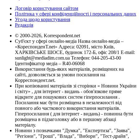
Договір користування сайтом
Політика у сфері конфіденційності і персональних даних
Угода щодо користування
Редакція
© 2000-2026, Korrespondent.net
Суб'єкт у сфері онлайн-медіа Назва онлайн-медіа –
«КореспонденТ.net» Адреса: 02091, місто Київ,
ХАРКІВСЬКЕ ШОСЕ, будинок 172-Б, офіс 208/1 E-mail:
sunlight@mediadim.com.ua
Телефон: 044-205-43-00
Ідентифікатор медіа – R40-06068
Використання будь-яких матеріалів, розміщених на
сайті, дозволяється за умови посилання на
Корреспондент.net.
При копіюванні матеріалів зі сторінки « Новини України
і світу» , для інтернет - видань - обов'язкове пряме
відкрите для пошукових систем гіперпосилання .
Посилання має бути розміщена в незалежності від
повного або часткового використання матеріалів.
Гіперпосилання ( для інтернет - видань) - повинна бути
розміщена в підзаголовку або в першому абзаці
матеріалу.
Новини з позначками "Думка", "Експертиза", "Заява",
"Регіони", "Гроші", "Влада", "Вибори", "Тест-драйв",