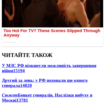
ЧИТАЙТЕ ТАКОЖ
У МЗС РФ відкинули можливість завершення
війни
15194
Другий за день: у РФ поховали ще одного
генерала
14020
Сюжет
Бенкет генералів. Наслідки вибуху в
Москві
13781