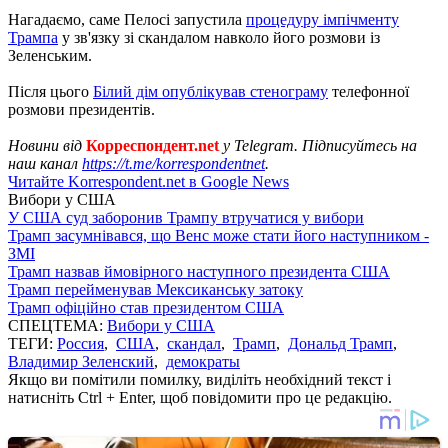
Нагадаємо, саме Пелосі запустила
процедуру імпічменту
Трампа
у зв'язку зі скандалом навколо його розмови із
Зеленським.
Після цього
Білий дім опублікував стенограму
телефонної
розмови президентів.
Новини від
Корреспондент.net
у Telegram. Підписуйтесь на
наш канал
https://t.me/korrespondentnet
.
Читайте Korrespondent.net в Google News
Вибори у США
У США суд заборонив Трампу втручатися у вибори
Трамп засумнівався, що Венс може стати його наступником -
ЗМІ
Трамп назвав ймовірного наступного президента США
Трамп перейменував Мексиканську затоку
Трамп офіційно став президентом США
СПЕЦТЕМА:
Вибори у США
ТЕГИ:
Россия
,
США
,
скандал
,
Трамп
,
Дональд Трамп
,
Владимир Зеленский
,
демократы
Якщо ви помітили помилку, виділіть необхідний текст і
натисніть Ctrl + Enter, щоб повідомити про це редакцію.