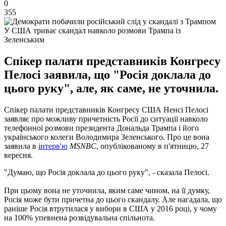
0
355
У США триває скандал навколо розмови Трампа із
Зеленським
Спікер палати представників Конгресу
Пелосі заявила, що "Росія доклала до
цього руку", але, як саме, не уточнила.
Спікер палати представників Конгресу США Ненсі Пелосі
заявляє про можливу причетність Росії до ситуації навколо
телефонної розмови президента Дональда Трампа і його
українського колеги Володимира Зеленського. Про це вона
заявила в
інтерв'ю
MSNBC
, опублікованому в п'ятницю, 27
вересня.
"Думаю, що Росія доклала до цього руку", - сказала Пелосі.
При цьому вона не уточнила, яким саме чином, на її думку,
Росія може бути причетна до цього скандалу. Але нагадала, що
раніше Росія втрутилася у вибори в США у 2016 році, у чому
на 100% упевнена розвідувальна спільнота.