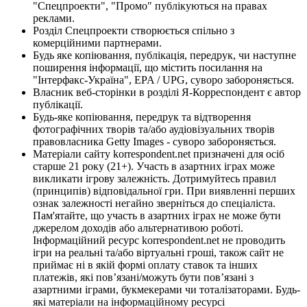
"Спецпроекти", "Промо" публікуються на правах
реклами.
Розділ Спецпроекти створюється спільно з
комерційними партнерами.
Будь яке копіювання, публікація, передрук, чи наступне
поширення інформації, що містить посилання на
"Інтерфакс-Україна", EPA / UPG, суворо забороняється.
Власник веб-сторінки в розділі Я-Корреспондент є автор
публікації.
Будь-яке копіювання, передрук та відтворення
фотографічних творів та/або аудіовізуальних творів
правовласника Getty Images - суворо забороняється.
Матеріали сайту korrespondent.net призначені для осіб
старше 21 року (21+). Участь в азартних іграх може
викликати ігрову залежність. Дотримуйтесь правил
(принципів) відповідальної гри. При виявленні перших
ознак залежності негайно зверніться до спеціаліста.
Пам'ятайте, що участь в азартних іграх не може бути
джерелом доходів або альтернативою роботі.
Інформаційний ресурс korrespondent.net не проводить
ігри на реальні та/або віртуальні гроші, також сайт не
приймає ні в якій формі оплату ставок та інших
платежів, які пов’язані/можуть бути пов’язані з
азартними іграми, букмекерами чи тоталізаторами. Будь-
які матеріали на інформаційному ресурсі