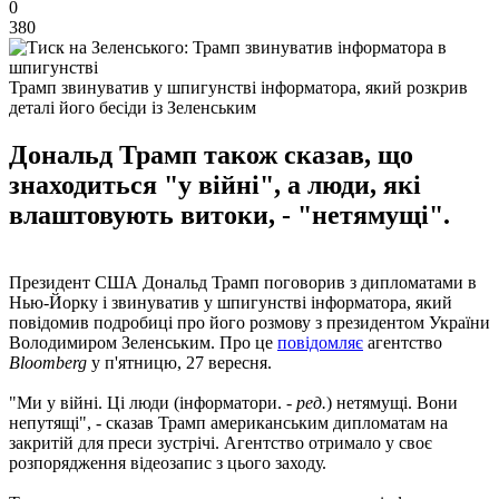
0
380
Трамп звинуватив у шпигунстві інформатора, який розкрив
деталі його бесіди із Зеленським
Дональд Трамп також сказав, що
знаходиться "у війні", а люди, які
влаштовують витоки, - "нетямущі".
Президент США Дональд Трамп поговорив з дипломатами в
Нью-Йорку і звинуватив у шпигунстві інформатора, який
повідомив подробиці про його розмову з президентом України
Володимиром Зеленським. Про це
повідомляє
агентство
Bloomberg
у п'ятницю, 27 вересня.
"Ми у війні. Ці люди (інформатори. -
ред.
) нетямущі. Вони
непутящі", - сказав Трамп американським дипломатам на
закритій для преси зустрічі. Агентство отримало у своє
розпорядження відеозапис з цього заходу.