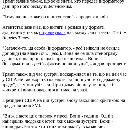
Трамп заявив також, що хоче знати, хто передав інформатору
дані про його бесіду із Зеленським.
"Тому що це схоже на шпигунство", - продовжив він.
Агентство зазначає, що витяги з розмови у форматі
аудіозапису також
опублікувала
на своєму сайті газета
The Los
Angeles Times
.
"Загалом-то, ця особа (інформатор. -
ред.
) ніколи не бачила
доповіді (на власні очі. -
ред.
). Вона не бачила стенограму
дзвінка, вона просто щось про це почула... Вони
(інформатори. -
ред.
) - фактично шпигуни", - додав президент.
Трамп також під час зустрічі поскаржився на те, що на цей час
у США не так жорстко карають "за шпигунство і державну
зраду", як у минулі часи. При цьому він не уточнив, які
конкретні види покарання він має на увазі.
Президент США на цій зустрічі знову заходився критикою на
представників ЗМІ.
"Ви ж знаєте цих тварюк у пресі. Вони - гадини. Одні з
найгірших людських істот, яких можна зустріти. Вони -
виплодки. Багато хто з них покидьки", - сказав він.