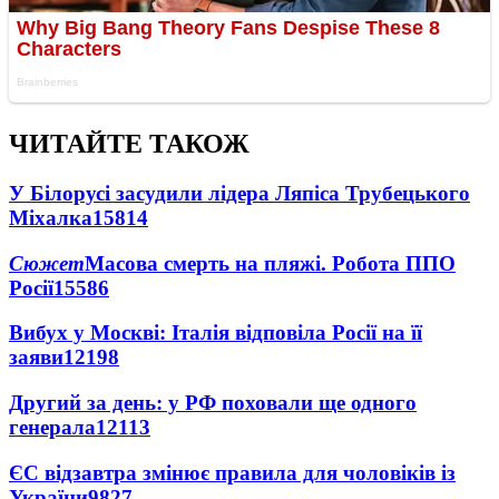
ЧИТАЙТЕ ТАКОЖ
У Білорусі засудили лідера Ляпіса Трубецького
Міхалка
15814
Сюжет
Масова смерть на пляжі. Робота ППО
Росії
15586
Вибух у Москві: Італія відповіла Росії на її
заяви
12198
Другий за день: у РФ поховали ще одного
генерала
12113
ЄС відзавтра змінює правила для чоловіків із
України
9827