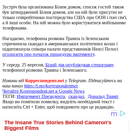
Зустріч була організована Білим домом, список гостей також
був затверджений Білим домом, але на ній були присутні не
тільки співробітники постпредства США при ООН і їхні сім'ї,
а й інші особи. На ній можна було користуватися мобільними
телефонами.
Нагадаємо, телефонна розмова Трампа із Зеленським
спричинила скандал в американських політичних колах і
підштовхнула спікера палати представників Ненсі Пелосі
оголосити про початок процедури імпічменту
.
У середу, 25 вересня,
Білий дім опублікував стенограму
телефонної розмови Трампа і Зеленського.
Новини від
Корреспондент.net
у Telegram. Підписуйтесь на
наш канал
https://t.me/korrespondentnet
.
Читайте Korrespondent.net в Google News
ТЕГИ:
Импичмент Президента
,
скандал
,
Дональд Трамп
Якщо ви помітили помилку, виділіть необхідний текст і
натисніть Ctrl + Enter, щоб повідомити про це редакцію.