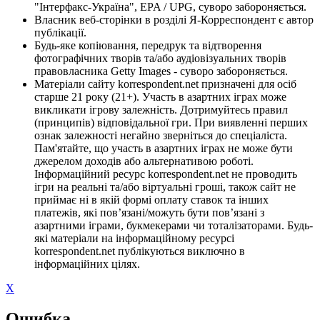
"Інтерфакс-Україна", EPA / UPG, суворо забороняється.
Власник веб-сторінки в розділі Я-Корреспондент є автор
публікації.
Будь-яке копіювання, передрук та відтворення
фотографічних творів та/або аудіовізуальних творів
правовласника Getty Images - суворо забороняється.
Матеріали сайту korrespondent.net призначені для осіб
старше 21 року (21+). Участь в азартних іграх може
викликати ігрову залежність. Дотримуйтесь правил
(принципів) відповідальної гри. При виявленні перших
ознак залежності негайно зверніться до спеціаліста.
Пам'ятайте, що участь в азартних іграх не може бути
джерелом доходів або альтернативою роботі.
Інформаційний ресурс korrespondent.net не проводить
ігри на реальні та/або віртуальні гроші, також сайт не
приймає ні в якій формі оплату ставок та інших
платежів, які пов’язані/можуть бути пов’язані з
азартними іграми, букмекерами чи тоталізаторами. Будь-
які матеріали на інформаційному ресурсі
korrespondent.net публікуються виключно в
інформаційних цілях.
X
Ошибка