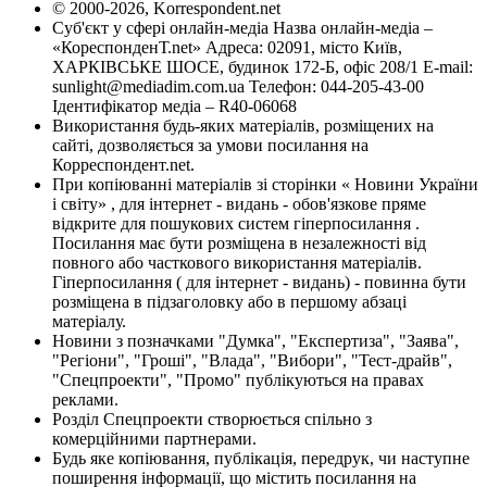
© 2000-2026, Korrespondent.net
Суб'єкт у сфері онлайн-медіа Назва онлайн-медіа –
«КореспонденТ.net» Адреса: 02091, місто Київ,
ХАРКІВСЬКЕ ШОСЕ, будинок 172-Б, офіс 208/1 E-mail:
sunlight@mediadim.com.ua
Телефон: 044-205-43-00
Ідентифікатор медіа – R40-06068
Використання будь-яких матеріалів, розміщених на
сайті, дозволяється за умови посилання на
Корреспондент.net.
При копіюванні матеріалів зі сторінки « Новини України
і світу» , для інтернет - видань - обов'язкове пряме
відкрите для пошукових систем гіперпосилання .
Посилання має бути розміщена в незалежності від
повного або часткового використання матеріалів.
Гіперпосилання ( для інтернет - видань) - повинна бути
розміщена в підзаголовку або в першому абзаці
матеріалу.
Новини з позначками "Думка", "Експертиза", "Заява",
"Регіони", "Гроші", "Влада", "Вибори", "Тест-драйв",
"Спецпроекти", "Промо" публікуються на правах
реклами.
Розділ Спецпроекти створюється спільно з
комерційними партнерами.
Будь яке копіювання, публікація, передрук, чи наступне
поширення інформації, що містить посилання на