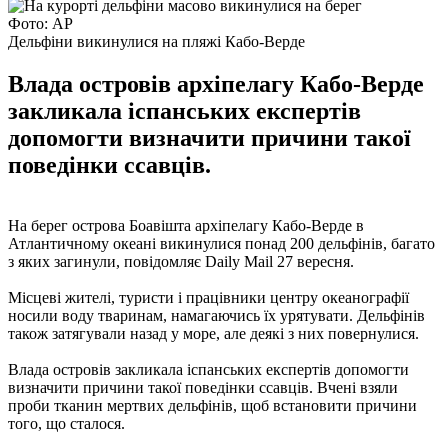
Фото: AP
Дельфіни викинулися на пляжі Кабо-Верде
Влада островів архіпелагу Кабо-Верде
закликала іспанських експертів
допомогти визначити причини такої
поведінки ссавців.
На берег острова Боавішта архіпелагу Кабо-Верде в
Атлантичному океані викинулися понад 200 дельфінів, багато
з яких загинули, повідомляє Daily Mail 27 вересня.
Місцеві жителі, туристи і працівники центру океанографії
носили воду тваринам, намагаючись їх урятувати. Дельфінів
також затягували назад у море, але деякі з них повернулися.
Влада островів закликала іспанських експертів допомогти
визначити причини такої поведінки ссавців. Вчені взяли
проби тканин мертвих дельфінів, щоб встановити причини
того, що сталося.