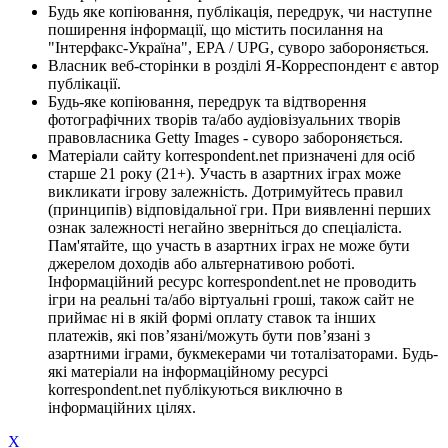
Будь яке копіювання, публікація, передрук, чи наступне
поширення інформації, що містить посилання на
"Інтерфакс-Україна", EPA / UPG, суворо забороняється.
Власник веб-сторінки в розділі Я-Корреспондент є автор
публікації.
Будь-яке копіювання, передрук та відтворення
фотографічних творів та/або аудіовізуальних творів
правовласника Getty Images - суворо забороняється.
Матеріали сайту korrespondent.net призначені для осіб
старше 21 року (21+). Участь в азартних іграх може
викликати ігрову залежність. Дотримуйтесь правил
(принципів) відповідальної гри. При виявленні перших
ознак залежності негайно зверніться до спеціаліста.
Пам'ятайте, що участь в азартних іграх не може бути
джерелом доходів або альтернативою роботі.
Інформаційний ресурс korrespondent.net не проводить
ігри на реальні та/або віртуальні гроші, також сайт не
приймає ні в якій формі оплату ставок та інших
платежів, які пов’язані/можуть бути пов’язані з
азартними іграми, букмекерами чи тоталізаторами. Будь-
які матеріали на інформаційному ресурсі
korrespondent.net публікуються виключно в
інформаційних цілях.
X