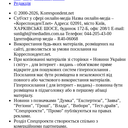
Редакція
© 2000-2026, Korrespondent.net
Суб'єкт у сфері онлайн-медіа Назва онлайн-медіа –
«КореспонденТ.net» Адреса: 02091, місто Київ,
ХАРКІВСЬКЕ ШОСЕ, будинок 172-Б, офіс 208/1 E-mail:
sunlight@mediadim.com.ua
Телефон: 044-205-43-00
Ідентифікатор медіа – R40-06068
Використання будь-яких матеріалів, розміщених на
сайті, дозволяється за умови посилання на
Корреспондент.net.
При копіюванні матеріалів зі сторінки « Новини України
і світу» , для інтернет - видань - обов'язкове пряме
відкрите для пошукових систем гіперпосилання .
Посилання має бути розміщена в незалежності від
повного або часткового використання матеріалів.
Гіперпосилання ( для інтернет - видань) - повинна бути
розміщена в підзаголовку або в першому абзаці
матеріалу.
Новини з позначками "Думка", "Експертиза", "Заява",
"Регіони", "Гроші", "Влада", "Вибори", "Тест-драйв",
"Спецпроекти", "Промо" публікуються на правах
реклами.
Розділ Спецпроекти створюється спільно з
комерційними партнерами.