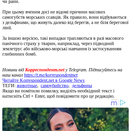
чи рани.
При цьому вченим досі не відомі причини масових
самогубств морських ссавців. Як правило, вони відбуваються
з дельфінами, що живуть далеко від берегів, а не біля берегової
лінії.
За іншою версією, такі випадки трапляються в разі масового
панічного страху у тварин, наприклад, через підводний
землетрус або військово-морські навчання із застосуванням
глибинних бомб.
Новини від
Корреспондент.net
у Telegram. Підписуйтесь на
наш канал
https://t.me/korrespondentnet
Читайте Korrespondent.net в Google News
ТЕГИ:
животные
,
самоубийство
,
дельфины
Якщо ви помітили помилку, виділіть необхідний текст і
натисніть Ctrl + Enter, щоб повідомити про це редакцію.