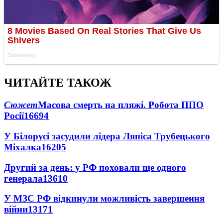
ЧИТАЙТЕ ТАКОЖ
Сюжет
Масова смерть на пляжі. Робота ППО
Росії
16694
У Білорусі засудили лідера Ляпіса Трубецького
Міхалка
16205
Другий за день: у РФ поховали ще одного
генерала
13610
У МЗС РФ відкинули можливість завершення
війни
13171