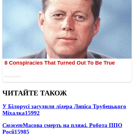
ЧИТАЙТЕ ТАКОЖ
У Білорусі засудили лідера Ляпіса Трубецького
Міхалка
15992
Сюжет
Масова смерть на пляжі. Робота ППО
Росії
15985