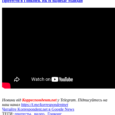
Протести в Гонконзі. Як їх надихає Майдан
Новини від
Корреспондент.net
у Telegram. Підписуйтесь на
наш канал
https://t.me/korrespondentnet
Читайте Korrespondent.net в Google News
ТЕГИ:
протесты
,
видео
,
Гонконг