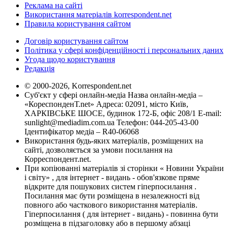
Реклама на сайті
Використання матеріалів korrespondent.net
Правила користування сайтом
Договір користування сайтом
Політика у сфері конфіденційності і персональних даних
Угода щодо користування
Редакція
© 2000-2026, Korrespondent.net
Суб'єкт у сфері онлайн-медіа Назва онлайн-медіа –
«КореспонденТ.net» Адреса: 02091, місто Київ,
ХАРКІВСЬКЕ ШОСЕ, будинок 172-Б, офіс 208/1 E-mail:
sunlight@mediadim.com.ua
Телефон: 044-205-43-00
Ідентифікатор медіа – R40-06068
Використання будь-яких матеріалів, розміщених на
сайті, дозволяється за умови посилання на
Корреспондент.net.
При копіюванні матеріалів зі сторінки « Новини України
і світу» , для інтернет - видань - обов'язкове пряме
відкрите для пошукових систем гіперпосилання .
Посилання має бути розміщена в незалежності від
повного або часткового використання матеріалів.
Гіперпосилання ( для інтернет - видань) - повинна бути
розміщена в підзаголовку або в першому абзаці