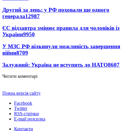
Другий за день: у РФ поховали ще одного
генерала
12987
ЄС відзавтра змінює правила для чоловіків із
України
9950
У МЗС РФ відкинули можливість завершення
війни
8709
Залужний: Україна не вступить до НАТО
8607
Читати коментарі
Повна версія сайту
Facebook
Twitter
RSS-стрічки
E-mail розсилка
Контакти