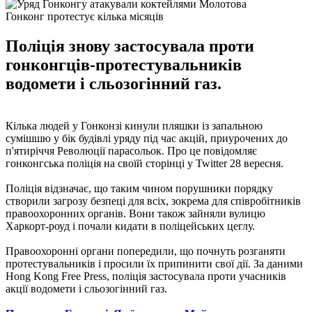
Гонконг протестує кілька місяців
Поліція знову застосувала проти
гонконгців-протестувальників
водомети і сльозогінний газ.
Кілька людей у Гонконзі кинули пляшки із запальною
сумішшю у бік будівлі уряду під час акцій, приурочених до
п'ятиріччя Революції парасольок. Про це повідомляє
гонконгська поліція на своїй сторінці у Twitter 28 вересня.
Поліція відзначає, що таким чином порушники порядку
створили загрозу безпеці для всіх, зокрема для співробітників
правоохоронних органів. Вони також зайняли вулицю
Харкорт-роуд і почали кидати в поліцейських цеглу.
Правоохоронні органи попередили, що почнуть розганяти
протестувальників і просили їх припинити свої дії. За даними
Hong Kong Free Press, поліція застосувала проти учасників
акції водомети і сльозогінний газ.