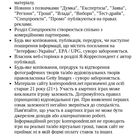
матеріалу.
Новини з позначками "Думка", "Експертиза", "Заява",
"Регіони", "Гроші", "Влада", "Вибори", "Тест-драйв",
"Спецпроекти", "Промо" публікуються на правах
реклами.
Розділ Спецпроекти створюється спільно з
комерційними партнерами.
Будь яке копіювання, публікація, передрук, чи наступне
поширення інформації, що містить посилання на
"Інтерфакс-Україна", EPA / UPG, суворо забороняється.
Власник веб-сторінки в розділі Я-Корреспондент є автор
публікації.
Будь-яке копіювання, передрук та відтворення
фотографічних творів та/або аудіовізуальних творів
правовласника Getty Images - суворо забороняється.
Матеріали сайту korrespondent.net призначені для осіб
старше 21 року (21+). Участь в азартних іграх може
викликати ігрову залежність. Дотримуйтесь правил
(принципів) відповідальної гри. При виявленні перших
ознак залежності негайно зверніться до спеціаліста.
Пам'ятайте, що участь в азартних іграх не може бути
джерелом доходів або альтернативою роботі.
Інформаційний ресурс korrespondent.net не проводить
ігри на реальні та/або віртуальні гроші, також сайт не
приймає ні в якій формі оплату ставок та інших