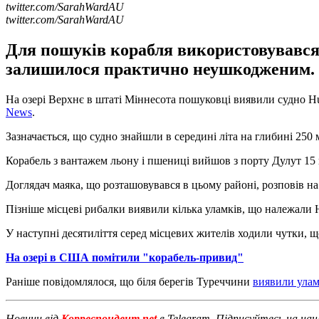
twitter.com/SarahWardAU
twitter.com/SarahWardAU
Для пошуків корабля використовувався г
залишилося практично неушкодженим.
На озері Верхнє в штаті Міннесота пошуковці виявили судно H
News
.
Зазначається, що судно знайшли в середині літа на глибині 250 м
Корабель з вантажем льону і пшениці вийшов з порту Дулут 15 в
Доглядач маяка, що розташовувався в цьому районі, розповів на
Пізніше місцеві рибалки виявили кілька уламків, що належали H
У наступні десятиліття серед місцевих жителів ходили чутки, щ
На озері в США помітили "корабель-привид"
Раніше повідомлялося, що біля берегів Туреччини
виявили улам
Новини від
Корреспондент.net
в Telegram. Підписуйтесь на на