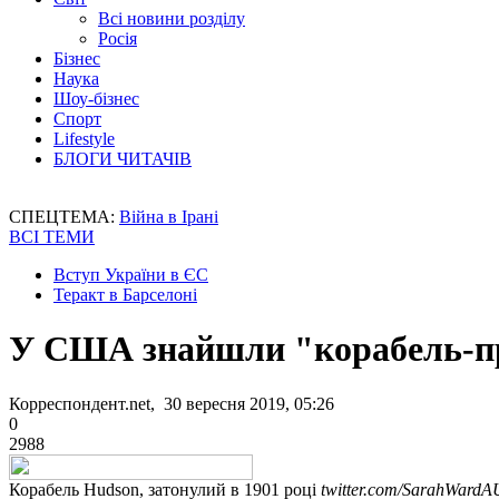
Всі новини розділу
Росія
Бізнес
Наука
Шоу-бізнес
Спорт
Lifestyle
БЛОГИ ЧИТАЧІВ
СПЕЦТЕМА:
Війна в Ірані
ВСІ ТЕМИ
Вступ України в ЄС
Теракт в Барселоні
У США знайшли "корабель-при
Корреспондент.net, 30 вересня 2019, 05:26
0
2988
Корабель Hudson, затонулий в 1901 році
twitter.com/SarahWardA