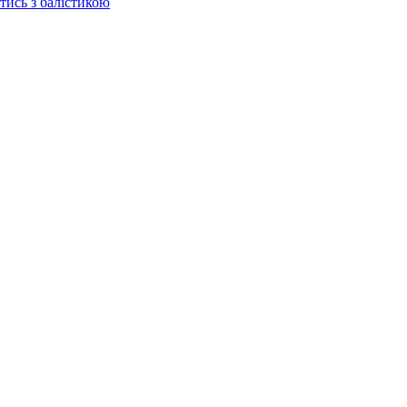
отись з балістикою