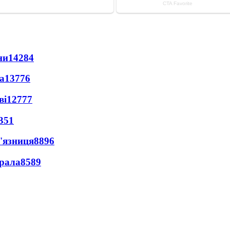
ни
14284
а
13776
ві
12777
351
'язниця
8896
ерала
8589