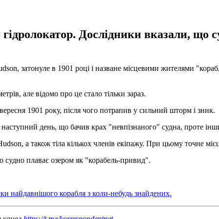
ідролокатор. Дослідники вказали, що суд
udson, затонуле в 1901 році і назване місцевими жителями "кор
етрів, але відомо про це стало тільки зараз.
ересня 1901 року, після чого потрапив у сильний шторм і зник.
 наступний день, що бачив крах "невпізнаного" судна, проте інш
udson, а також тіла кількох членів екіпажу. При цьому точне міс
о судно плаває озером як "корабель-привид".
ки найдавнішого корабля з коли-небудь знайдених.
ш канал
https://t.me/korrespondentnet