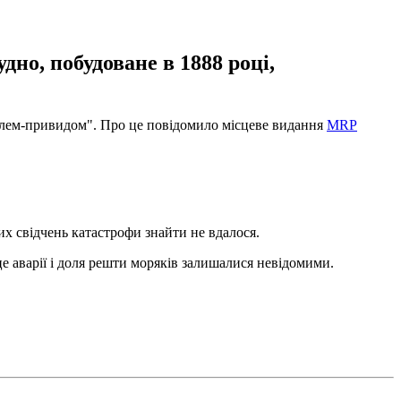
но, побудоване в 1888 році,
аблем-привидом". Про це повідомило місцеве видання
MRP
их свідчень катастрофи знайти не вдалося.
це аварії і доля решти моряків залишалися невідомими.