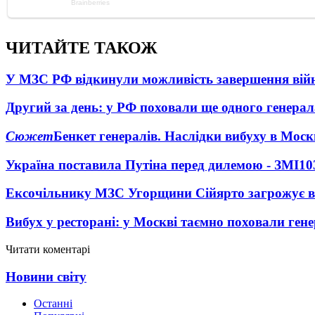
ЧИТАЙТЕ ТАКОЖ
У МЗС РФ відкинули можливість завершення вій
Другий за день: у РФ поховали ще одного генерал
Сюжет
Бенкет генералів. Наслідки вибуху в Моск
Україна поставила Путіна перед дилемою - ЗМІ
10
Ексочільнику МЗС Угорщини Сійярто загрожує в
Вибух у ресторані: у Москві таємно поховали ген
Читати коментарі
Новини світу
Останні