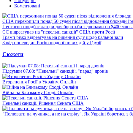
Популярні
Коментовані
США перехопили понад 50 суден після відновлення блокади Ір
Пентагон придбає лазери для боротьби з дронами на $400 млн -
ЄС відреагував на "пекельні санкції" США проти Росії
Трамп різко відреагував на рішення суду щодо бальної зали
Захід попередив Росію щодо її нових дій у Грузії
Сюжети
Підсумки 07.08: "Пекельні" санкції і "парад" дронів
Вторгнення Росії в Україну. Онлайн
Війна на Близькому Сході. Онлайн
Пекельні санкції. Рішення Сената США
"Полювати на лучника, а не на стрілу". Як Україні боротись з 