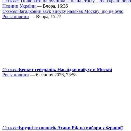
Сюжет
"Полювати на лучника, а не на стрілу". Як Україні бор
Новини України
— Вчора, 16:36
Сюжет
Загадковий звук вибуху налякав Москву: що це було
Росія новини
— Вчора, 15:27
Сюжет
Бенкет генералів. Наслідки вибуху в Москві
Росія новини
— 6 серпня 2026, 23:58
Сюжет
Брудні технології. Атаки РФ на вибори у Франції