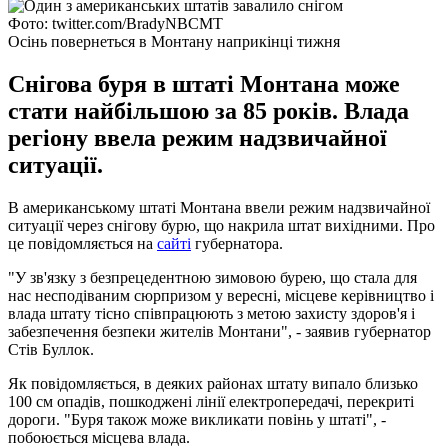
Фото: twitter.com/BradyNBCMT
Осінь повернеться в Монтану наприкінці тижня
Снігова буря в штаті Монтана може
стати найбільшою за 85 років. Влада
регіону ввела режим надзвичайної
ситуації.
В американському штаті Монтана ввели режим надзвичайної
ситуації через снігову бурю, що накрила штат вихідними. Про
це повідомляється на
сайті
губернатора.
"У зв'язку з безпрецедентною зимовою бурею, що стала для
нас несподіваним сюрпризом у вересні, місцеве керівництво і
влада штату тісно співпрацюють з метою захисту здоров'я і
забезпечення безпеки жителів Монтани", - заявив губернатор
Стів Буллок.
Як повідомляється, в деяких районах штату випало близько
100 см опадів, пошкоджені лінії електропередачі, перекриті
дороги. "Буря також може викликати повінь у штаті", -
побоюється місцева влада.