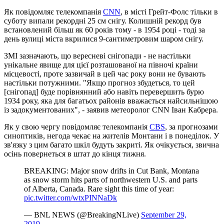
Як повідомляє телекомпанія
CNN
, в місті Грейт-Фолс тільки в
суботу випали рекордні 25 см снігу. Колишній рекорд був
встановлений більш як 60 років тому - в 1954 році - тоді за
день вулиці міста вкрилися 9-сантиметровим шаром снігу.
ЗМІ зазначають, що вересневі снігопади - не настільки
унікальне явище для цієї розташованої на півночі країни
місцевості, проте зазвичай в цей час року вони не бувають
настільки потужними. "Якщо прогноз збудеться, то цей
[снігопад] буде порівнянний або навіть перевершить бурю
1934 року, яка для багатьох районів вважається найсильнішою
із задокументованих", - заявив метеоролог CNN Іван Кабрера.
Як у свою чергу повідомляє телекомпанія
CBS
, за прогнозами
синоптиків, негода чекає на жителів Монтани і в понеділок. У
зв'язку з цим багато шкіл будуть закриті. Як очікується, звична
осінь повернеться в штат до кінця тижня.
BREAKING: Major snow drifts in Cut Bank, Montana
as snow storm hits parts of northwestern U.S. and parts
of Alberta, Canada. Rare sight this time of year:
pic.twitter.com/wtxPINNaDk
— BNL NEWS (@BreakingNLive)
September 29,
2019