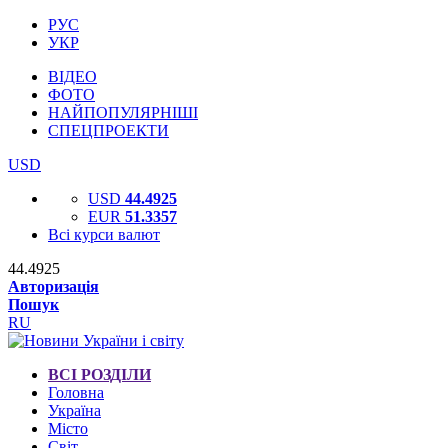
РУС
УКР
ВІДЕО
ФОТО
НАЙПОПУЛЯРНІШІ
СПЕЦПРОЕКТИ
USD
USD
44.4925
EUR
51.3357
Всі курси валют
44.4925
Авторизація
Пошук
RU
ВСІ РОЗДІЛИ
Головна
Україна
Місто
Світ