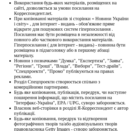
Використання будь-яких матеріалів, розміщених на
сайті, дозволяється за умови посилання на
Корреспондент.net.
При копіюванні матеріалів зі сторінки « Новини України
і світу» , для інтернет - видань - обов'язкове пряме
відкрите для пошукових систем гіперпосилання .
Посилання має бути розміщена в незалежності від
повного або часткового використання матеріалів.
Гіперпосилання ( для інтернет - видань) - повинна бути
розміщена в підзаголовку або в першому абзаці
матеріалу.
Новини з позначками "Думка", "Експертиза", "Заява",
"Регіони", "Гроші", "Влада", "Вибори", "Тест-драйв",
"Спецпроекти", "Промо" публікуються на правах
реклами.
Розділ Спецпроекти створюється спільно з
комерційними партнерами.
Будь яке копіювання, публікація, передрук, чи наступне
поширення інформації, що містить посилання на
"Інтерфакс-Україна", EPA / UPG, суворо забороняється.
Власник веб-сторінки в розділі Я-Корреспондент є автор
публікації.
Будь-яке копіювання, передрук та відтворення
фотографічних творів та/або аудіовізуальних творів
правовласника Getty Images - суворо забороняється.