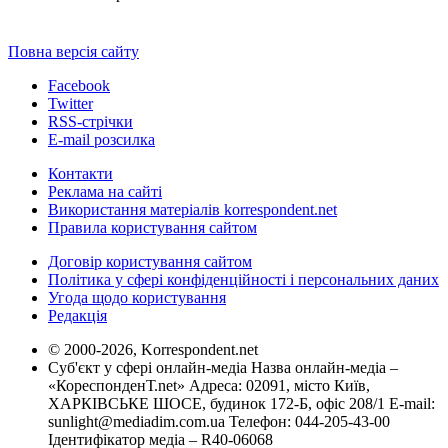
Повна версія сайту
Facebook
Twitter
RSS-стрічки
E-mail розсилка
Контакти
Реклама на сайті
Використання матеріалів korrespondent.net
Правила користування сайтом
Договір користування сайтом
Політика у сфері конфіденційності і персональних даних
Угода щодо користування
Редакція
© 2000-2026, Korrespondent.net
Суб'єкт у сфері онлайн-медіа Назва онлайн-медіа –
«КореспонденТ.net» Адреса: 02091, місто Київ,
ХАРКІВСЬКЕ ШОСЕ, будинок 172-Б, офіс 208/1 E-mail:
sunlight@mediadim.com.ua
Телефон: 044-205-43-00
Ідентифікатор медіа – R40-06068