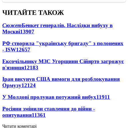
ЧИТАЙТЕ ТАКОЖ
Сюжет
Бенкет генералів. Наслідки вибуху в
Москві
13907
РФ створила "українську бригаду" з полонених
- ISW
12657
Ексочільнику МЗС Угорщини Сійярто загрожує
в'язниця
12183
Іран висунув США вимоги для розблокування
Ормузу
12124
У Молдові пролунав потужний вибух
11911
Росіяни змінили ставлення до війни -
опитування
11361
Читати коментарі