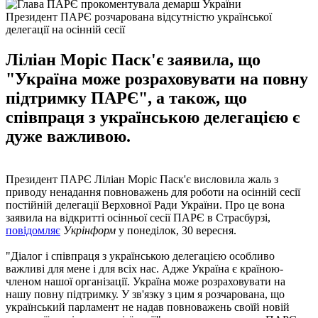
Президент ПАРЄ розчарована відсутністю української
делегації на осінній сесії
Ліліан Моріс Паск'є заявила, що
"Україна може розраховувати на повну
підтримку ПАРЄ", а також, що
співпраця з українською делегацією є
дуже важливою.
Президент ПАРЄ Ліліан Моріс Паск'є висловила жаль з
приводу ненадання повноважень для роботи на осінній сесії
постійній делегації Верховної Ради України. Про це вона
заявила на відкритті осінньої сесії ПАРЄ в Страсбурзі,
повідомляє
Укрінформ
у понеділок, 30 вересня.
"Діалог і співпраця з українською делегацією особливо
важливі для мене і для всіх нас. Адже Україна є країною-
членом нашої організації. Україна може розраховувати на
нашу повну підтримку. У зв'язку з цим я розчарована, що
український парламент не надав повноважень своїй новій