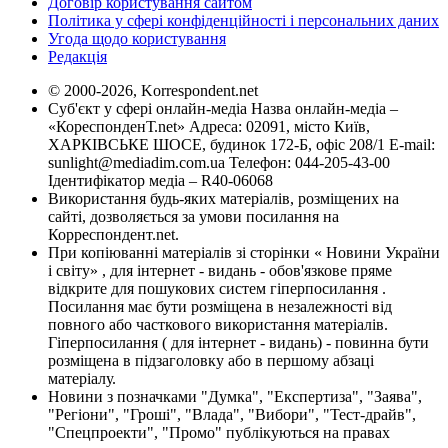
Договір користування сайтом
Політика у сфері конфіденційності і персональних даних
Угода щодо користування
Редакція
© 2000-2026, Korrespondent.net
Суб'єкт у сфері онлайн-медіа Назва онлайн-медіа –
«КореспонденТ.net» Адреса: 02091, місто Київ,
ХАРКІВСЬКЕ ШОСЕ, будинок 172-Б, офіс 208/1 E-mail:
sunlight@mediadim.com.ua
Телефон: 044-205-43-00
Ідентифікатор медіа – R40-06068
Використання будь-яких матеріалів, розміщених на
сайті, дозволяється за умови посилання на
Корреспондент.net.
При копіюванні матеріалів зі сторінки « Новини України
і світу» , для інтернет - видань - обов'язкове пряме
відкрите для пошукових систем гіперпосилання .
Посилання має бути розміщена в незалежності від
повного або часткового використання матеріалів.
Гіперпосилання ( для інтернет - видань) - повинна бути
розміщена в підзаголовку або в першому абзаці
матеріалу.
Новини з позначками "Думка", "Експертиза", "Заява",
"Регіони", "Гроші", "Влада", "Вибори", "Тест-драйв",
"Спецпроекти", "Промо" публікуються на правах