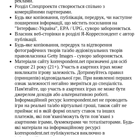
реклами.
Розділ Спецпроекти створюється спільно з
комерційними партнерами.
Будь яке копіювання, публікація, передрук, чи наступне
поширення інформації, що містить посилання на
"Інтерфакс-Україна", EPA / UPG, суворо забороняється.
Власник веб-сторінки в розділі Я-Корреспондент є автор
публікації.
Будь-яке копіювання, передрук та відтворення
фотографічних творів та/або аудіовізуальних творів
правовласника Getty Images - суворо забороняється.
Матеріали сайту korrespondent.net призначені для осіб
старше 21 року (21+). Участь в азартних іграх може
викликати ігрову залежність. Дотримуйтесь правил
(принципів) відповідальної гри. При виявленні перших
ознак залежності негайно зверніться до спеціаліста.
Пам'ятайте, що участь в азартних іграх не може бути
джерелом доходів або альтернативою роботі.
Інформаційний ресурс korrespondent.net не проводить
ігри на реальні та/або віртуальні гроші, також сайт не
приймає ні в якій формі оплату ставок та інших
платежів, які пов’язані/можуть бути пов’язані з
азартними іграми, букмекерами чи тоталізаторами. Будь-
які матеріали на інформаційному ресурсі
korrespondent.net публікуються виключно в