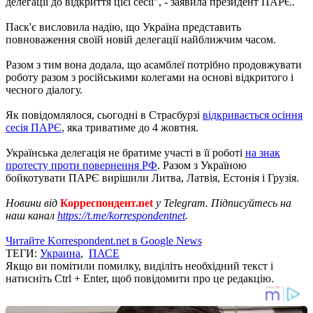
делегації до відкриття цієї сесії", - заявила президент ПАРЄ.
Паск'є висловила надію, що Україна представить
повноваження своїй новій делегації найближчим часом.
Разом з тим вона додала, що асамблеї потрібно продовжувати
роботу разом з російськими колегами на основі відкритого і
чесного діалогу.
Як повідомлялося, сьогодні в Страсбурзі
відкривається осіння
сесія ПАРЄ
, яка триватиме до 4 жовтня.
Українська делегація не братиме участі в її роботі
на знак
протесту проти повернення РФ
. Разом з Україною
бойкотувати ПАРЄ вирішили Литва, Латвія, Естонія і Грузія.
Новини від
Корреспондент.net
у Telegram. Підписуйтесь на
наш канал
https://t.me/korrespondentnet
.
Читайте Korrespondent.net в Google News
ТЕГИ:
Украина
,
ПАСЕ
Якщо ви помітили помилку, виділіть необхідний текст і
натисніть Ctrl + Enter, щоб повідомити про це редакцію.