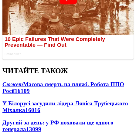
ЧИТАЙТЕ ТАКОЖ
Сюжет
Масова смерть на пляжі. Робота ППО
Росії
16109
У Білорусі засудили лідера Ляпіса Трубецького
Міхалка
16016
Другий за день: у РФ поховали ще одного
генерала
13099