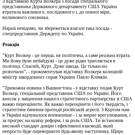
З відставкою Курта Волкера з посади спеціального
представника Державного департаменту США Україна
втратила важливого, послідовного і, до певної міри,
впливового союзника.
Наразі невідомо, чи збережеться взагалі така посада -
спецпредставник Держдепу по Україні.
Реакція
"Курт Волкер - це перша, не політична, а саме реальна втрата.
Ми йому були небайдужі - це дуже рідко трапляється в
політиці. Спасибі, Курт. Дуже шкода. Це тільки-но
розпочали", - прокоментував відставку Волкера колишній
міністр закордонних справ України Павло Клімкін.
"Тривожна новина з Вашингтона - у відставку подав Курт
Волкер, спеціальний представник США по Україні. Його
внесок у зміцнення нашого стратегічного партнерства зі США
важко переоцінити. Як важко переоцінити і його твердість, і
стратегічне бачення протидії російській агресії. З Куртом нам
в Україні відчувалося впевненіше - і за мирне врегулювання, і
за прогрес на шляху реформ, і за роль США. Ти встановив
високий стандарт довіри і ефективної взаємодії, який
непросто буде перевершити будь-якому наступнику. Щиро