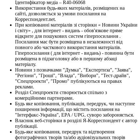
Ідентифікатор медіа – R40-06068
Використання будь-яких матеріалів, розміщених на
сайті, дозволяється за умови посилання на
Корреспондент.net.
При копіюванні матеріалів зі сторінки « Новини України
і світу» , для інтернет - видань - обов'язкове пряме
відкрите для пошукових систем гіперпосилання .
Посилання має бути розміщена в незалежності від
повного або часткового використання матеріалів.
Гіперпосилання ( для інтернет - видань) - повинна бути
розміщена в підзаголовку або в першому абзаці
матеріалу.
Новини з позначками "Думка", "Експертиза", "Заява",
"Регіони", "Гроші", "Влада", "Вибори", "Тест-драйв",
"Спецпроекти", "Промо" публікуються на правах
реклами.
Розділ Спецпроекти створюється спільно з
комерційними партнерами.
Будь яке копіювання, публікація, передрук, чи наступне
поширення інформації, що містить посилання на
"Інтерфакс-Україна", EPA / UPG, суворо забороняється.
Власник веб-сторінки в розділі Я-Корреспондент є автор
публікації.
Будь-яке копіювання, передрук та відтворення
фотографічних творів та/або аудіовізуальних творів