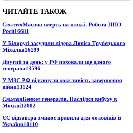
ЧИТАЙТЕ ТАКОЖ
Сюжет
Масова смерть на пляжі. Робота ППО
Росії
16681
У Білорусі засудили лідера Ляпіса Трубецького
Міхалка
16199
Другий за день: у РФ поховали ще одного
генерала
13596
У МЗС РФ відкинули можливість завершення
війни
13124
Сюжет
Бенкет генералів. Наслідки вибуху в
Москві
12002
ЄС відзавтра змінює правила для чоловіків із
України
10110