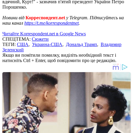
вдячний, Курт!" - зазначив п'ятий президент України Петро
Порошенко.
Новини від
Корреспондент.net
у Telegram. Підписуйтесь на
наш канал
https://t.me/korrespondentnet
.
Читайте Korrespondent.net в Google News
СПЕЦТЕМА:
Сюжети
ТЕГИ:
США
,
Украина-США
,
Дональд Трамп
,
Владимир
Зеленский
Якщо ви помітили помилку, виділіть необхідний текст і
натисніть Ctrl + Enter, щоб повідомити про це редакцію.