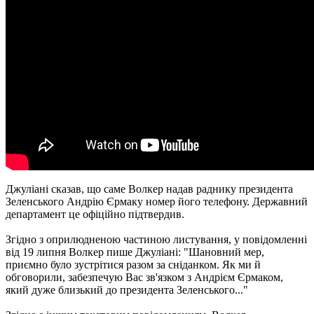
Джуліані сказав, що саме Волкер надав раднику президента
Зеленського Андрію Єрмаку номер його телефону. Державний
департамент це офіційно підтвердив.
Згідно з оприлюдненою частиною листування, у повідомленні
від 19 липня Волкер пише Джуліані: "Шановний мер,
приємно було зустрітися разом за сніданком. Як ми й
обговорили, забезпечую Вас зв'язком з Андрієм Єрмаком,
який дуже близький до президента Зеленського..."