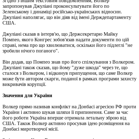
Згідно з іншим текстовим повідомленням, Волкер
запропонував Джуліані проконсультувати його по
Зеленському і динаміці російсько-українських відносин.
Джуліані наполягає, що він діяв від імені Держдепартаменту
США.
Джуліані сказав в інтерв'ю, що Держсекретарю Майку
Помпео, якого Конгрес зобов'язав надати документи по цій
справі, нема про що хвилюватися, оскільки його підлеглі "не
зробили нічого поганого".
Він додав, що Помпео знав про його спілкування з Волкером.
Джуліані також сказав, що йому "дуже шкода" через те, що
сталося з Волкером, і відкинув припущення, що саме Волкер
може бути автором скарги, поданої в рамках програми захисту
викривачів корупції.
Значення для України
Волкер прямо називав конфлікт на Донбасі агресією РФ проти
України і активно шукав шляхи її припинення. Саме за час
його роботи Україна вперше отримала летальну зброю від
США. Також Волкер активно просував ідею розміщення на
Донбасі миротворчої місії.