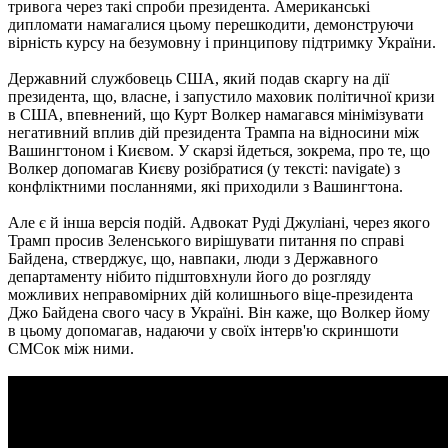
тривога через такі спроби президента. Американські
дипломати намагалися цьому перешкодити, демонструючи
вірність курсу на безумовну і принципову підтримку України.
Державний службовець США, який подав скаргу на дії
президента, що, власне, і запустило маховик політичної кризи
в США, впевнений, що Курт Волкер намагався мінімізувати
негативний вплив дій президента Трампа на відносини між
Вашингтоном і Києвом. У скарзі йдеться, зокрема, про те, що
Волкер допомагав Києву розібратися (у тексті: navigate) з
конфліктними посланнями, які приходили з Вашингтона.
Але є й інша версія подій. Адвокат Руді Джуліані, через якого
Трамп просив Зеленського вирішувати питання по справі
Байдена, стверджує, що, навпаки, люди з Державного
департаменту нібито підштовхнули його до розгляду
можливих неправомірних дій колишнього віце-президента
Джо Байдена свого часу в Україні. Він каже, що Волкер йому
в цьому допомагав, надаючи у своїх інтерв'ю скриншоти
СМСок між ними.