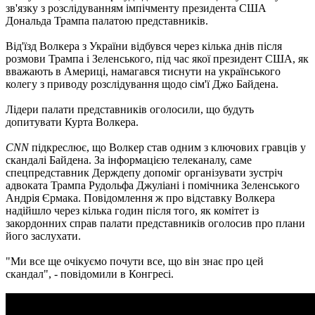
зв'язку з розслідуванням імпічменту президента США
Дональда Трампа палатою представників.
Від'їзд Волкера з України відбувся через кілька днів після
розмови Трампа і Зеленського, під час якої президент США, як
вважають в Америці, намагався тиснути на українського
колегу з приводу розслідування щодо сім'ї Джо Байдена.
Лідери палати представників оголосили, що будуть
допитувати Курта Волкера.
CNN
підкреслює, що Волкер став одним з ключових гравців у
скандалі Байдена. За інформацією телеканалу, саме
спецпредставник Держдепу допоміг організувати зустріч
адвоката Трампа Рудольфа Джуліані і помічника Зеленського
Андрія Єрмака. Повідомлення ж про відставку Волкера
надійшло через кілька годин після того, як комітет із
закордонних справ палати представників оголосив про плани
його заслухати.
"Ми все ще очікуємо почути все, що він знає про цей
скандал", - повідомили в Конгресі.