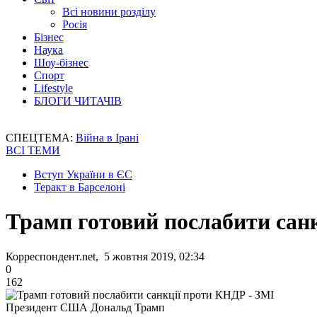
Всі новини розділу
Росія
Бізнес
Наука
Шоу-бізнес
Спорт
Lifestyle
БЛОГИ ЧИТАЧІВ
СПЕЦТЕМА:
Війна в Ірані
ВСІ ТЕМИ
Вступ України в ЄС
Теракт в Барселоні
Трамп готовий послабити сан
Корреспондент.net, 5 жовтня 2019, 02:34
0
162
Президент США Дональд Трамп