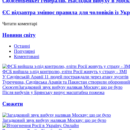
Сюжет
Бенкет генералів. Наслідки вибуху в Моск
ЄС відзавтра змінює правила для чоловіків із Ук
Читати коментарі
Новини світу
Останні
Популярні
Коментовані
ФСБ вийшла з-під контролю, еліти Росії живуть у страху - ЗМІ
У Саудівській Аравії 11 людей постраждали через атаку хуситів
Туреччина, Саудівська Аравія та Пакистан створили оборонний
Сюжет
Загадковий звук вибуху налякав Москву: що це було
Після вибухів у Брянську вирує масштабна пожежа
Сюжети
Загадковий звук вибуху налякав Москву: що це було