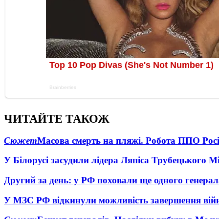
ЧИТАЙТЕ ТАКОЖ
Сюжет
Масова смерть на пляжі. Робота ППО Росі
У Білорусі засудили лідера Ляпіса Трубецького М
Другий за день: у РФ поховали ще одного генерал
У МЗС РФ відкинули можливість завершення вій