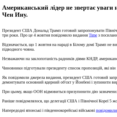
Американський лідер не звертає уваги 
Чен Ину.
Президент США Дональд Трамп готовий запропонувати Північні
три роки. Про це 4 жовтня повідомило видання
Time
з посиланн
Відзначається, що 1 жовтня на нараді в Білому домі Трамп не в
підводного човна.
Незважаючи на заклопотаність радників діями КНДР, американ
Чиновники підготували президенту список пропозицій, які він м
Як повідомили джерела видання, президент США готовий запро
демонтувати основний ядерний об'єкт у Йонбені і зупинити ви
При цьому, якщо ООН відмовиться призупинити дію зазначени
Раніше повідомлялося, що делегації США і Північної Кореї 5 жо
Напередодні японські і південнокорейські військові
повідомили 