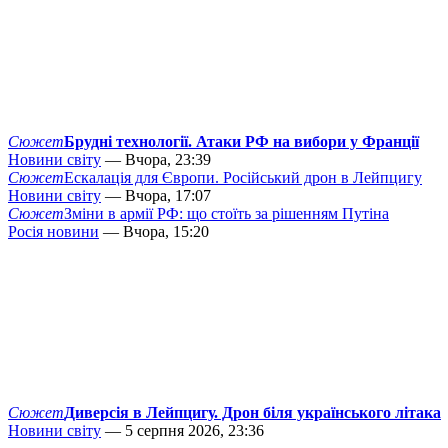
Сюжет
Брудні технології. Атаки РФ на вибори у Франції
Новини світу
— Вчора, 23:39
Сюжет
Ескалація для Європи. Російський дрон в Лейпцигу
Новини світу
— Вчора, 17:07
Сюжет
Зміни в армії РФ: що стоїть за рішенням Путіна
Росія новини
— Вчора, 15:20
Сюжет
Диверсія в Лейпцигу. Дрон біля українського літака
Новини світу
— 5 серпня 2026, 23:36