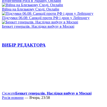
Вторгнення Росії в Україну. Онлайн
Війна на Близькому Сході. Онлайн
Підсумки 06.08: Санкції проти РФ і дрон у Лейпцигу
Бенкет генералів. Наслідки вибуху в Москві
ВИБІР РЕДАКТОРА
Сюжет
Бенкет генералів. Наслідки вибуху в Москві
Росія новини
— Вчора, 23:58