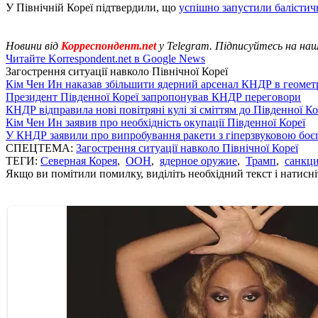
У Північній Кореї підтвердили, що
успішно запустили балістич
Новини від
Корреспондент.net
у Telegram. Підписуйтесь на на
Читайте Korrespondent.net в Google News
Загострення ситуації навколо Пiвнічної Кореї
Кім Чен Ин наказав збільшити ядерний арсенал КНДР в геометр
Президент Південної Кореї запропонував КНДР переговори
КНДР відправила нові повітряні кулі зі сміттям до Південної Ко
Кім Чен Ин заявив про необхідність окупації Південної Кореї
У КНДР заявили про випробування ракети з гіперзвуковою бо
СПЕЦТЕМА:
Загострення ситуації навколо Пiвнічної Кореї
ТЕГИ:
Северная Корея
,
ООН
,
ядерное оружие
,
Трамп
,
санкц
Якщо ви помітили помилку, виділіть необхідний текст і натисніт