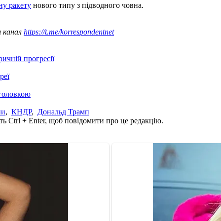
ну ракету
нового типу з підводного човна.
ш канал
https://t.me/korrespondentnet
ичній прогресії
реї
єголовкою
ии
,
КНДР
,
Дональд Трамп
ь Ctrl + Enter, щоб повідомити про це редакцію.