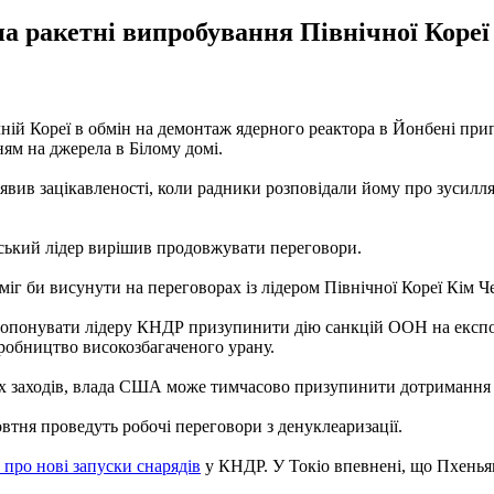
на ракетні випробування Північної Кореї
й Кореї в обмін на демонтаж ядерного реактора в Йонбені прип
ям на джерела в Білому домі.
иявив зацікавленості, коли радники розповідали йому про зусилля
ський лідер вирішив продовжувати переговори.
іг би висунути на переговорах із лідером Північної Кореї Кім Ч
понувати лідеру КНДР призупинити дію санкцій ООН на експорт
робництво високозбагаченого урану.
х заходів, влада США може тимчасово призупинити дотримання
втня проведуть робочі переговори з денуклеаризації.
про нові запуски снарядів
у КНДР. У Токіо впевнені, що Пхеньян