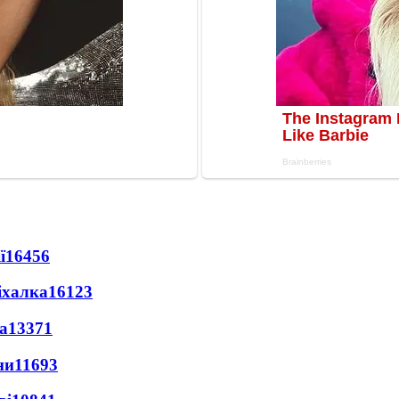
ї
16456
іхалка
16123
а
13371
ни
11693