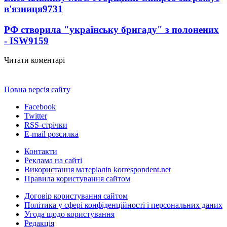
в'язниця
9731
РФ створила "українську бригаду" з полонених
- ISW
9159
Читати коментарі
Повна версія сайту
Facebook
Twitter
RSS-стрічки
E-mail розсилка
Контакти
Реклама на сайті
Використання матеріалів korrespondent.net
Правила користування сайтом
Договір користування сайтом
Політика у сфері конфіденційності і персональних даних
Угода щодо користування
Редакція