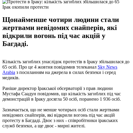
Ірак охопили протести
Щонайменше чотири людини стали
жертвами невідомих снайперів, які
відкрили вогонь під час акцій у
Багдаді.
Кількість загиблих унаслідок протестів в Іраку збільшилася до
65 осіб. Про це 4 жовтня повідомив телеканал
Sky News
Arabia
з посиланням на джерела в силах безпеки і серед
медиків.
Раніше директор Іракської обсерваторії з прав людини
Мустафа Саадун повідомив, що кількість загиблих під час
демонстрацій в Іраку досягла 50 осіб, поранено 1 936 осіб.
Зазначається, що не менше чотирьох осіб стали жертвами
невідомих снайперів, які відкрили вогонь під час акцій
протесту в Багдаді. Двоє з них - співробітники іракських
служб безпеки, а ще двоє - мирні жителі.