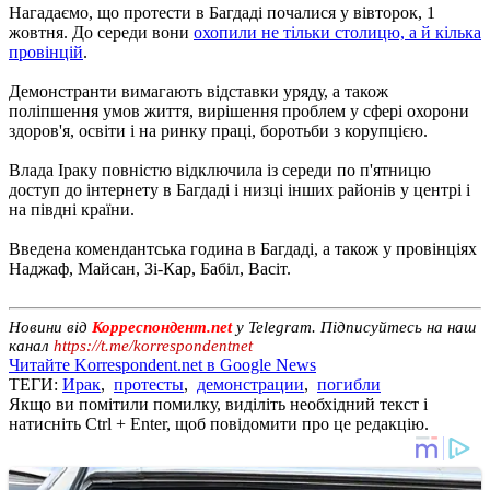
Нагадаємо, що протести в Багдаді почалися у вівторок, 1
жовтня. До середи вони
охопили не тільки столицю, а й кілька
провінцій
.
Демонстранти вимагають відставки уряду, а також
поліпшення умов життя, вирішення проблем у сфері охорони
здоров'я, освіти і на ринку праці, боротьби з корупцією.
Влада Іраку повністю відключила із середи по п'ятницю
доступ до інтернету в Багдаді і низці інших районів у центрі і
на півдні країни.
Введена комендантська година в Багдаді, а також у провінціях
Наджаф, Майсан, Зі-Кар, Бабіл, Васіт.
Новини від
Корреспондент.net
у Telegram. Підписуйтесь на наш
канал
https://t.me/korrespondentnet
Читайте Korrespondent.net в Google News
ТЕГИ:
Ирак
,
протесты
,
демонстрации
,
погибли
Якщо ви помітили помилку, виділіть необхідний текст і
натисніть Ctrl + Enter, щоб повідомити про це редакцію.