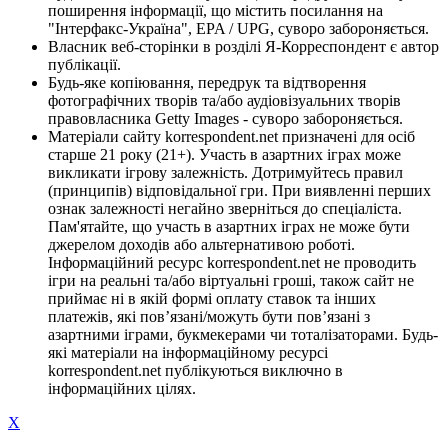
поширення інформації, що містить посилання на
"Інтерфакс-Україна", EPA / UPG, суворо забороняється.
Власник веб-сторінки в розділі Я-Корреспондент є автор
публікації.
Будь-яке копіювання, передрук та відтворення
фотографічних творів та/або аудіовізуальних творів
правовласника Getty Images - суворо забороняється.
Матеріали сайту korrespondent.net призначені для осіб
старше 21 року (21+). Участь в азартних іграх може
викликати ігрову залежність. Дотримуйтесь правил
(принципів) відповідальної гри. При виявленні перших
ознак залежності негайно зверніться до спеціаліста.
Пам'ятайте, що участь в азартних іграх не може бути
джерелом доходів або альтернативою роботі.
Інформаційний ресурс korrespondent.net не проводить
ігри на реальні та/або віртуальні гроші, також сайт не
приймає ні в якій формі оплату ставок та інших
платежів, які пов’язані/можуть бути пов’язані з
азартними іграми, букмекерами чи тоталізаторами. Будь-
які матеріали на інформаційному ресурсі
korrespondent.net публікуються виключно в
інформаційних цілях.
X