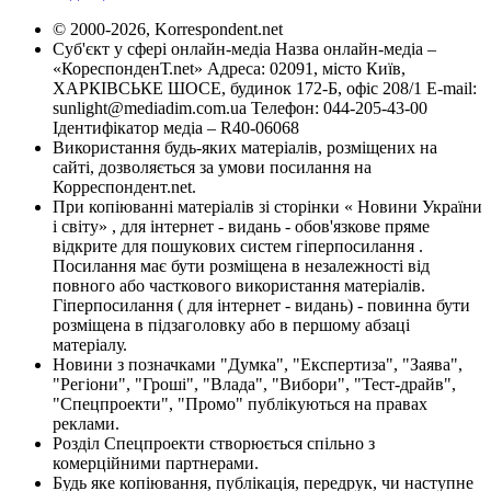
© 2000-2026, Korrespondent.net
Суб'єкт у сфері онлайн-медіа Назва онлайн-медіа –
«КореспонденТ.net» Адреса: 02091, місто Київ,
ХАРКІВСЬКЕ ШОСЕ, будинок 172-Б, офіс 208/1 E-mail:
sunlight@mediadim.com.ua
Телефон: 044-205-43-00
Ідентифікатор медіа – R40-06068
Використання будь-яких матеріалів, розміщених на
сайті, дозволяється за умови посилання на
Корреспондент.net.
При копіюванні матеріалів зі сторінки « Новини України
і світу» , для інтернет - видань - обов'язкове пряме
відкрите для пошукових систем гіперпосилання .
Посилання має бути розміщена в незалежності від
повного або часткового використання матеріалів.
Гіперпосилання ( для інтернет - видань) - повинна бути
розміщена в підзаголовку або в першому абзаці
матеріалу.
Новини з позначками "Думка", "Експертиза", "Заява",
"Регіони", "Гроші", "Влада", "Вибори", "Тест-драйв",
"Спецпроекти", "Промо" публікуються на правах
реклами.
Розділ Спецпроекти створюється спільно з
комерційними партнерами.
Будь яке копіювання, публікація, передрук, чи наступне