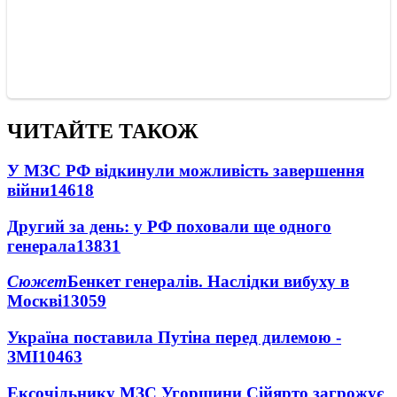
ЧИТАЙТЕ ТАКОЖ
У МЗС РФ відкинули можливість завершення
війни
14618
Другий за день: у РФ поховали ще одного
генерала
13831
Сюжет
Бенкет генералів. Наслідки вибуху в
Москві
13059
Україна поставила Путіна перед дилемою -
ЗМІ
10463
Ексочільнику МЗС Угорщини Сійярто загрожує