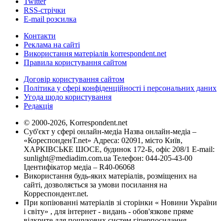
Twitter
RSS-стрічки
E-mail розсилка
Контакти
Реклама на сайті
Використання матеріалів korrespondent.net
Правила користування сайтом
Договір користування сайтом
Політика у сфері конфіденційності і персональних даних
Угода щодо користування
Редакція
© 2000-2026, Korrespondent.net
Суб'єкт у сфері онлайн-медіа Назва онлайн-медіа –
«КореспонденТ.net» Адреса: 02091, місто Київ,
ХАРКІВСЬКЕ ШОСЕ, будинок 172-Б, офіс 208/1 E-mail:
sunlight@mediadim.com.ua
Телефон: 044-205-43-00
Ідентифікатор медіа – R40-06068
Використання будь-яких матеріалів, розміщених на
сайті, дозволяється за умови посилання на
Корреспондент.net.
При копіюванні матеріалів зі сторінки « Новини України
і світу» , для інтернет - видань - обов'язкове пряме
відкрите для пошукових систем гіперпосилання .