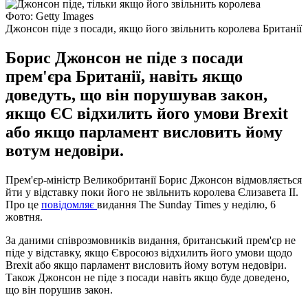
Фото: Getty Images
Джонсон піде з посади, якщо його звільнить королева Британії
Борис Джонсон не піде з посади
прем'єра Британії, навіть якщо
доведуть, що він порушував закон,
якщо ЄС відхилить його умови Brexit
або якщо парламент висловить йому
вотум недовіри.
Прем'єр-міністр Великобританії Борис Джонсон відмовляється
йти у відставку поки його не звільнить королева Єлизавета II.
Про це
повідомляє
видання The Sunday Times у неділю, 6
жовтня.
За даними співрозмовників видання, британський прем'єр не
піде у відставку, якщо Євросоюз відхилить його умови щодо
Brexit або якщо парламент висловить йому вотум недовіри.
Також Джонсон не піде з посади навіть якщо буде доведено,
що він порушив закон.