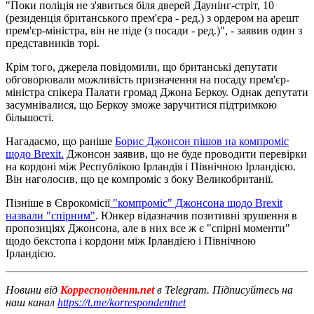
"Поки поліція не з'явиться біля дверей Даунінг-стріт, 10
(резиденція британського прем'єра - ред.) з ордером на арешт
прем'єр-міністра, він не піде (з посади - ред.)", - заявив один з
представників торі.
Крім того, джерела повідомили, що британські депутати
обговорювали можливість призначення на посаду прем'єр-
міністра спікера Палати громад Джона Беркоу. Однак депутати
засумнівалися, що Беркоу зможе заручитися підтримкою
більшості.
Нагадаємо, що раніше
Борис Джонсон пішов на компроміс
щодо Brexit.
Джонсон заявив, що не буде проводити перевірки
на кордоні між Республікою Ірландія і Північною Ірландією.
Він наголосив, що це компроміс з боку Великобританії.
Пізніше в Єврокомісії
"компроміс" Джонсона щодо Brexit
назвали "спірним"
. Юнкер відазначив позитивні зрушення в
пропозиціях Джонсона, але в них все ж є "спірні моменти"
щодо бекстопа і кордони між Ірландією і Північною
Ірландією.
Новини від
Корреспондент.net
в Telegram. Підписуйтесь на
наш канал
https://t.me/korrespondentnet