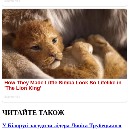
ЧИТАЙТЕ ТАКОЖ
У Білорусі засудили лідера Ляпіса Трубецького