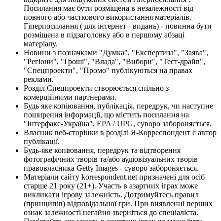
Посилання має бути розміщена в незалежності від
повного або часткового використання матеріалів.
Гіперпосилання ( для інтернет - видань) - повинна бути
розміщена в підзаголовку або в першому абзаці
матеріалу.
Новини з позначками "Думка", "Експертиза", "Заява",
"Регіони", "Гроші", "Влада", "Вибори", "Тест-драйв",
"Спецпроекти", "Промо" публікуються на правах
реклами.
Розділ Спецпроекти створюється спільно з
комерційними партнерами.
Будь яке копіювання, публікація, передрук, чи наступне
поширення інформації, що містить посилання на
"Інтерфакс-Україна", EPA / UPG, суворо забороняється.
Власник веб-сторінки в розділі Я-Корреспондент є автор
публікації.
Будь-яке копіювання, передрук та відтворення
фотографічних творів та/або аудіовізуальних творів
правовласника Getty Images - суворо забороняється.
Матеріали сайту korrespondent.net призначені для осіб
старше 21 року (21+). Участь в азартних іграх може
викликати ігрову залежність. Дотримуйтесь правил
(принципів) відповідальної гри. При виявленні перших
ознак залежності негайно зверніться до спеціаліста.