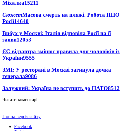
Міхалка
15211
Сюжет
Масова смерть на пляжі. Робота ППО
Росії
14640
Вибух у Москві: Італія відповіла Росії на її
заяви
12053
ЄС відзавтра змінює правила для чоловіків із
України
9555
ЗМІ: У ресторані в Москві загинула дочка
генерала
9086
Залужний: Україна не вступить до НАТО
8512
Читати коментарі
Повна версія сайту
Facebook