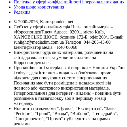
Політика у сфері конфіденційності і персональних даних
Угода щодо користування
Редакція
© 2000-2026, Korrespondent.net
Суб'єкт у сфері онлайн-медіа Назва онлайн-медіа –
«КореспонденТ.net» Адреса: 02091, місто Київ,
ХАРКІВСЬКЕ ШОСЕ, будинок 172-Б, офіс 208/1 E-mail:
sunlight@mediadim.com.ua
Телефон: 044-205-43-00
Ідентифікатор медіа – R40-06068
Використання будь-яких матеріалів, розміщених на
сайті, дозволяється за умови посилання на
Корреспондент.net.
При копіюванні матеріалів зі сторінки « Новини України
і світу» , для інтернет - видань - обов'язкове пряме
відкрите для пошукових систем гіперпосилання .
Посилання має бути розміщена в незалежності від
повного або часткового використання матеріалів.
Гіперпосилання ( для інтернет - видань) - повинна бути
розміщена в підзаголовку або в першому абзаці
матеріалу.
Новини з позначками "Думка", "Експертиза", "Заява",
"Регіони", "Гроші", "Влада", "Вибори", "Тест-драйв",
"Спецпроекти", "Промо" публікуються на правах
реклами.