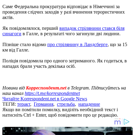
Саме Федеральна прокуратура відповідає в Німеччині за
проведення слідчих заходів у разі вчинення терористичних
актів.
Як повідомлялося, перший
випадок стрілянини стався біля
синагоги
в Галле, в результаті чого загинули дві людини.
Пізніше стало відомо
про стрілянину в Ландсберге
, що за 15
км від Галле.
Поліція повідомила про одного затриманого. Як годиться, в
нападах брали участь декілька осіб.
Новини від
Корреспондент.net
в Telegram. Підписуйтесь на
наш канал
https://t.me/korrespondentnet
Читайте Korrespondent.net в Google News
ТЕГИ:
теракт
,
Германия
,
стрельба
,
нападение
Якщо ви помітили помилку, виділіть необхідний текст і
натисніть Ctrl + Enter, щоб повідомити про це редакцію.