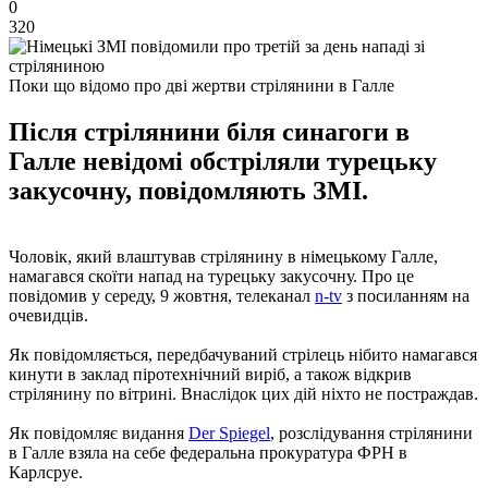
0
320
Поки що відомо про дві жертви стрілянини в Галле
Після стрілянини біля синагоги в
Галле невідомі обстріляли турецьку
закусочну, повідомляють ЗМІ.
Чоловік, який влаштував стрілянину в німецькому Галле,
намагався скоїти напад на турецьку закусочну. Про це
повідомив у середу, 9 жовтня, телеканал
n-tv
з посиланням на
очевидців.
Як повідомляється, передбачуваний стрілець нібито намагався
кинути в заклад піротехнічний виріб, а також відкрив
стрілянину по вітрині. Внаслідок цих дій ніхто не постраждав.
Як повідомляє видання
Der Spiegel
, розслідування стрілянини
в Галле взяла на себе федеральна прокуратура ФРН в
Карлсруе.