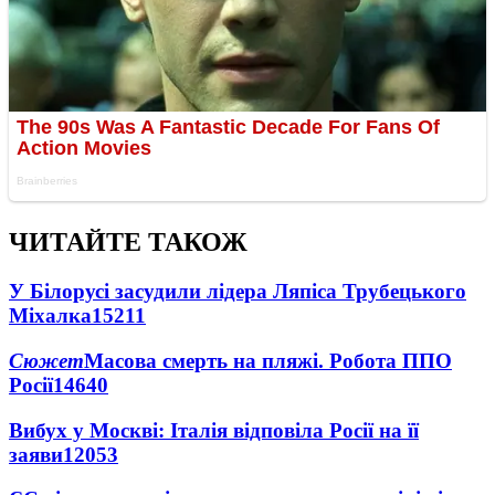
ЧИТАЙТЕ ТАКОЖ
У Білорусі засудили лідера Ляпіса Трубецького
Міхалка
15211
Сюжет
Масова смерть на пляжі. Робота ППО
Росії
14640
Вибух у Москві: Італія відповіла Росії на її
заяви
12053