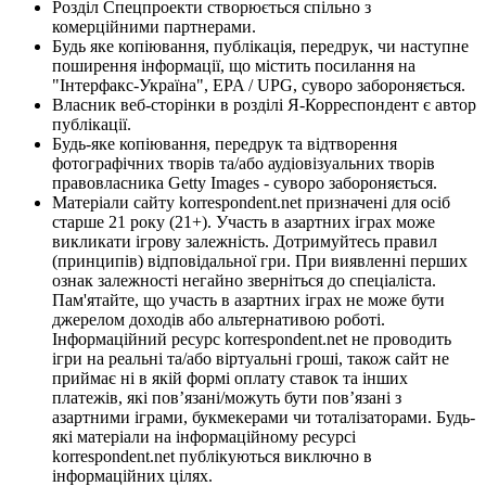
Розділ Спецпроекти створюється спільно з
комерційними партнерами.
Будь яке копіювання, публікація, передрук, чи наступне
поширення інформації, що містить посилання на
"Інтерфакс-Україна", EPA / UPG, суворо забороняється.
Власник веб-сторінки в розділі Я-Корреспондент є автор
публікації.
Будь-яке копіювання, передрук та відтворення
фотографічних творів та/або аудіовізуальних творів
правовласника Getty Images - суворо забороняється.
Матеріали сайту korrespondent.net призначені для осіб
старше 21 року (21+). Участь в азартних іграх може
викликати ігрову залежність. Дотримуйтесь правил
(принципів) відповідальної гри. При виявленні перших
ознак залежності негайно зверніться до спеціаліста.
Пам'ятайте, що участь в азартних іграх не може бути
джерелом доходів або альтернативою роботі.
Інформаційний ресурс korrespondent.net не проводить
ігри на реальні та/або віртуальні гроші, також сайт не
приймає ні в якій формі оплату ставок та інших
платежів, які пов’язані/можуть бути пов’язані з
азартними іграми, букмекерами чи тоталізаторами. Будь-
які матеріали на інформаційному ресурсі
korrespondent.net публікуються виключно в
інформаційних цілях.