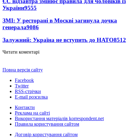
ЄС відзавтра змінює правила для чоловіків із
України
9555
ЗМІ: У ресторані в Москві загинула дочка
генерала
9086
Залужний: Україна не вступить до НАТО
8512
Читати коментарі
Повна версія сайту
Facebook
Twitter
RSS-стрічки
E-mail розсилка
Контакти
Реклама на сайті
Використання матеріалів korrespondent.net
Правила користування сайтом
Договір користування сайтом