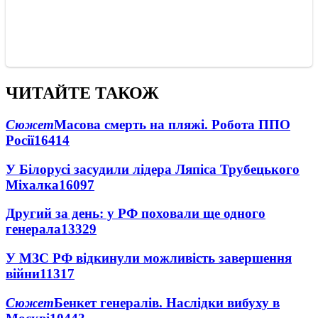
ЧИТАЙТЕ ТАКОЖ
Сюжет
Масова смерть на пляжі. Робота ППО
Росії
16414
У Білорусі засудили лідера Ляпіса Трубецького
Міхалка
16097
Другий за день: у РФ поховали ще одного
генерала
13329
У МЗС РФ відкинули можливість завершення
війни
11317
Сюжет
Бенкет генералів. Наслідки вибуху в