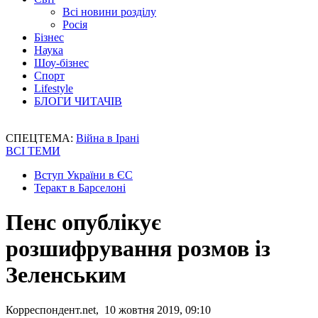
Всі новини розділу
Росія
Бізнес
Наука
Шоу-бізнес
Спорт
Lifestyle
БЛОГИ ЧИТАЧІВ
СПЕЦТЕМА:
Війна в Ірані
ВСІ ТЕМИ
Вступ України в ЄС
Теракт в Барселоні
Пенс опублікує
розшифрування розмов із
Зеленським
Корреспондент.net, 10 жовтня 2019, 09:10