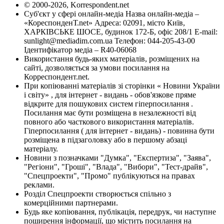
© 2000-2026, Korrespondent.net
Суб'єкт у сфері онлайн-медіа Назва онлайн-медіа –
«КореспонденТ.net» Адреса: 02091, місто Київ,
ХАРКІВСЬКЕ ШОСЕ, будинок 172-Б, офіс 208/1 E-mail:
sunlight@mediadim.com.ua
Телефон: 044-205-43-00
Ідентифікатор медіа – R40-06068
Використання будь-яких матеріалів, розміщених на
сайті, дозволяється за умови посилання на
Корреспондент.net.
При копіюванні матеріалів зі сторінки « Новини України
і світу» , для інтернет - видань - обов'язкове пряме
відкрите для пошукових систем гіперпосилання .
Посилання має бути розміщена в незалежності від
повного або часткового використання матеріалів.
Гіперпосилання ( для інтернет - видань) - повинна бути
розміщена в підзаголовку або в першому абзаці
матеріалу.
Новини з позначками "Думка", "Експертиза", "Заява",
"Регіони", "Гроші", "Влада", "Вибори", "Тест-драйв",
"Спецпроекти", "Промо" публікуються на правах
реклами.
Розділ Спецпроекти створюється спільно з
комерційними партнерами.
Будь яке копіювання, публікація, передрук, чи наступне
поширення інформації, що містить посилання на