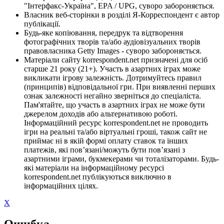
"Інтерфакс-Україна", EPA / UPG, суворо забороняється.
Власник веб-сторінки в розділі Я-Корреспондент є автор
публікації.
Будь-яке копіювання, передрук та відтворення
фотографічних творів та/або аудіовізуальних творів
правовласника Getty Images - суворо забороняється.
Матеріали сайту korrespondent.net призначені для осіб
старше 21 року (21+). Участь в азартних іграх може
викликати ігрову залежність. Дотримуйтесь правил
(принципів) відповідальної гри. При виявленні перших
ознак залежності негайно зверніться до спеціаліста.
Пам'ятайте, що участь в азартних іграх не може бути
джерелом доходів або альтернативою роботі.
Інформаційний ресурс korrespondent.net не проводить
ігри на реальні та/або віртуальні гроші, також сайт не
приймає ні в якій формі оплату ставок та інших
платежів, які пов’язані/можуть бути пов’язані з
азартними іграми, букмекерами чи тоталізаторами. Будь-
які матеріали на інформаційному ресурсі
korrespondent.net публікуються виключно в
інформаційних цілях.
X