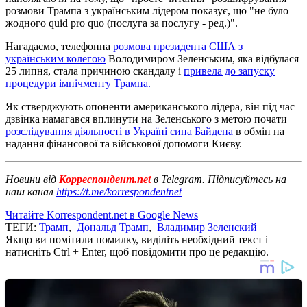
розмови Трампа з українським лідером показує, що "не було
жодного quid pro quo (послуга за послугу - ред.)".
Нагадаємо, телефонна
розмова президента США з
українським колегою
Володимиром Зеленським, яка відбулася
25 липня, стала причиною скандалу і
привела до запуску
процедури імпічменту Трампа.
Як стверджують опоненти американського лідера, він під час
дзвінка намагався вплинути на Зеленського з метою почати
розслідування діяльності в Україні сина Байдена
в обмін на
надання фінансової та військової допомоги Києву.
Новини від
Корреспондент.net
в Telegram. Підписуйтесь на
наш канал
https://t.me/korrespondentnet
Читайте Korrespondent.net в Google News
ТЕГИ:
Трамп
,
Дональд Трамп
,
Владимир Зеленский
Якщо ви помітили помилку, виділіть необхідний текст і
натисніть Ctrl + Enter, щоб повідомити про це редакцію.