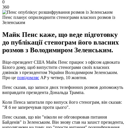
0
360
Пенс планує оприлюднити стенограми власних розмов із
Зеленським
Майк Пенс каже, що веде підготовку
до публікації стенограм його власних
розмов з Володимиром Зеленським.
Віце-президент США Майк Пенс працює з офісом адвоката
Білого дому, щоб випустити стенограми своїх власних
дзвінків з президентом України Володимиром Зеленським.
Про це
повідомляє
AP у четвер, 10 жовтня.
Пенс сказав, що записи двох телефонних розмов допоможуть
виправдати президента Дональда Трампа.
Коли Пенса запитали про випуск його стенограм, він сказав:
"Я б не заперечував проти цього".
Пенс сказав, що він "ніколи не обговорював питання
Байденів" із Зеленським. Він знову став на захист президента,
наполягаючи на тому, що "просте читання" розшифрування