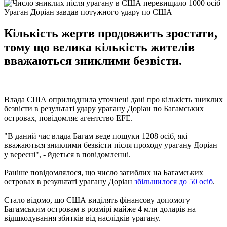
Ураган Доріан завдав потужного удару по США
Кількість жертв продовжить зростати,
тому що велика кількість жителів
вважаються зниклими безвісти.
Влада США оприлюднила уточнені дані про кількість зниклих
безвісти в результаті удару урагану Доріан по Багамських
островах, повідомляє агентство EFE.
"В даний час влада Багам веде пошуки 1208 осіб, які
вважаються зниклими безвісти після проходу урагану Доріан
у вересні", - йдеться в повідомленні.
Раніше повідомлялося, що число загиблих на Багамських
островах в результаті урагану Доріан
збільшилося до 50 осіб
.
Стало відомо, що США виділять фінансову допомогу
Багамським островам в розмірі майже 4 млн доларів на
відшкодування збитків від наслідків урагану.