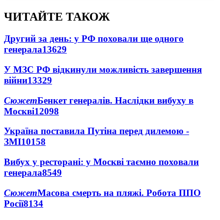
ЧИТАЙТЕ ТАКОЖ
Другий за день: у РФ поховали ще одного
генерала
13629
У МЗС РФ відкинули можливість завершення
війни
13329
Сюжет
Бенкет генералів. Наслідки вибуху в
Москві
12098
Україна поставила Путіна перед дилемою -
ЗМІ
10158
Вибух у ресторані: у Москві таємно поховали
генерала
8549
Сюжет
Масова смерть на пляжі. Робота ППО
Росії
8134