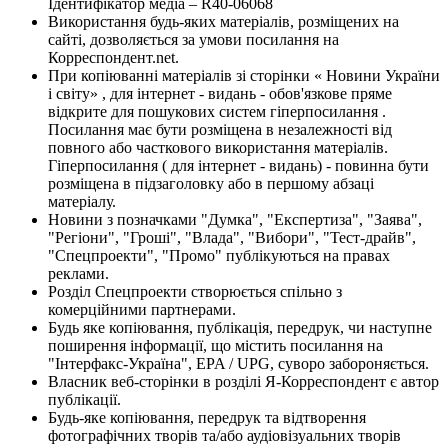
Ідентифікатор медіа – R40-06068
Використання будь-яких матеріалів, розміщених на
сайті, дозволяється за умови посилання на
Корреспондент.net.
При копіюванні матеріалів зі сторінки « Новини України
і світу» , для інтернет - видань - обов'язкове пряме
відкрите для пошукових систем гіперпосилання .
Посилання має бути розміщена в незалежності від
повного або часткового використання матеріалів.
Гіперпосилання ( для інтернет - видань) - повинна бути
розміщена в підзаголовку або в першому абзаці
матеріалу.
Новини з позначками "Думка", "Експертиза", "Заява",
"Регіони", "Гроші", "Влада", "Вибори", "Тест-драйв",
"Спецпроекти", "Промо" публікуються на правах
реклами.
Розділ Спецпроекти створюється спільно з
комерційними партнерами.
Будь яке копіювання, публікація, передрук, чи наступне
поширення інформації, що містить посилання на
"Інтерфакс-Україна", EPA / UPG, суворо забороняється.
Власник веб-сторінки в розділі Я-Корреспондент є автор
публікації.
Будь-яке копіювання, передрук та відтворення
фотографічних творів та/або аудіовізуальних творів