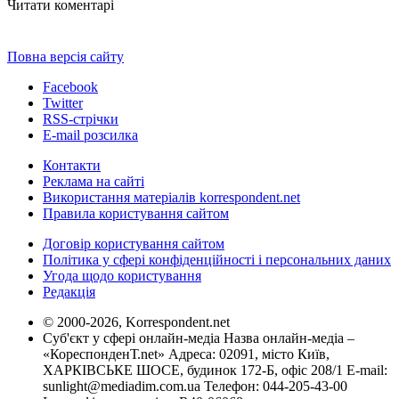
Читати коментарі
Повна версія сайту
Facebook
Twitter
RSS-стрічки
E-mail розсилка
Контакти
Реклама на сайті
Використання матеріалів korrespondent.net
Правила користування сайтом
Договір користування сайтом
Політика у сфері конфіденційності і персональних даних
Угода щодо користування
Редакція
© 2000-2026, Korrespondent.net
Суб'єкт у сфері онлайн-медіа Назва онлайн-медіа –
«КореспонденТ.net» Адреса: 02091, місто Київ,
ХАРКІВСЬКЕ ШОСЕ, будинок 172-Б, офіс 208/1 E-mail:
sunlight@mediadim.com.ua
Телефон: 044-205-43-00