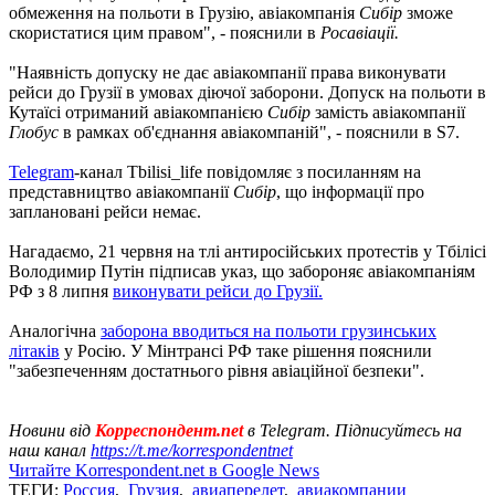
обмеження на польоти в Грузію, авіакомпанія
Сибір
зможе
скористатися цим правом", - пояснили в
Росавіації.
"Наявність допуску не дає авіакомпанії права виконувати
рейси до Грузії в умовах діючої заборони. Допуск на польоти в
Кутаїсі отриманий авіакомпанією
Сибір
замість авіакомпанії
Глобус
в рамках об'єднання авіакомпаній", - пояснили в S7.
Telegram
-канал Tbilisi_life повідомляє з посиланням на
представництво авіакомпанії
Сибір
, що інформації про
заплановані рейси немає.
Нагадаємо, 21 червня на тлі антиросійських протестів у Тбілісі
Володимир Путін підписав указ, що забороняє авіакомпаніям
РФ з 8 липня
виконувати рейси до Грузії.
Аналогічна
заборона вводиться на польоти грузинських
літаків
у Росію. У Мінтрансі РФ таке рішення пояснили
"забезпеченням достатнього рівня авіаційної безпеки".
Новини від
Корреспондент.net
в Telegram. Підписуйтесь на
наш канал
https://t.me/korrespondentnet
Читайте Korrespondent.net в Google News
ТЕГИ:
Россия
,
Грузия
,
авиаперелет
,
авиакомпании