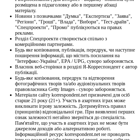
розміщена в підзаголовку або в першому абзаці
матеріалу.
Новини з позначками "Думка", "Експертиза", "Заява",
"Регіони", "Гроші", "Влада", "Вибори", "Тест-драйв",
"Спецпроекти", "Промо" публікуються на правах
реклами.
Розділ Спецпроекти створюється спільно з
комерційними партнерами.
Будь яке копіювання, публікація, передрук, чи наступне
поширення інформації, що містить посилання на
"Інтерфакс-Україна", EPA / UPG, суворо забороняється.
Власник веб-сторінки в розділі Я-Корреспондент є автор
публікації.
Будь-яке копіювання, передрук та відтворення
фотографічних творів та/або аудіовізуальних творів
правовласника Getty Images - суворо забороняється.
Матеріали сайту korrespondent.net призначені для осіб
старше 21 року (21+). Участь в азартних іграх може
викликати ігрову залежність. Дотримуйтесь правил
(принципів) відповідальної гри. При виявленні перших
ознак залежності негайно зверніться до спеціаліста.
Пам'ятайте, що участь в азартних іграх не може бути
джерелом доходів або альтернативою роботі.
Інформаційний ресурс korrespondent.net не проводить
ігри на реальні та/або віртуальні гроші, також сайт не