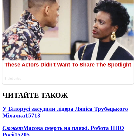
ЧИТАЙТЕ ТАКОЖ
У Білорусі засудили лідера Ляпіса Трубецького
Міхалка
15713
Сюжет
Масова смерть на пляжі. Робота ППО
Росії
15205