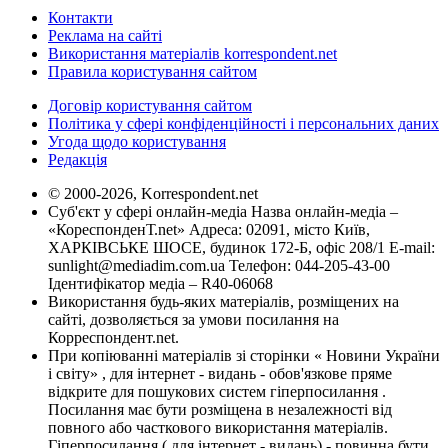
Контакти
Реклама на сайті
Використання матеріалів korrespondent.net
Правила користування сайтом
Договір користування сайтом
Політика у сфері конфіденційності і персональних даних
Угода щодо користування
Редакція
© 2000-2026, Korrespondent.net
Суб'єкт у сфері онлайн-медіа Назва онлайн-медіа –
«КореспонденТ.net» Адреса: 02091, місто Київ,
ХАРКІВСЬКЕ ШОСЕ, будинок 172-Б, офіс 208/1 E-mail:
sunlight@mediadim.com.ua
Телефон: 044-205-43-00
Ідентифікатор медіа – R40-06068
Використання будь-яких матеріалів, розміщених на
сайті, дозволяється за умови посилання на
Корреспондент.net.
При копіюванні матеріалів зі сторінки « Новини України
і світу» , для інтернет - видань - обов'язкове пряме
відкрите для пошукових систем гіперпосилання .
Посилання має бути розміщена в незалежності від
повного або часткового використання матеріалів.
Гіперпосилання ( для інтернет - видань) - повинна бути