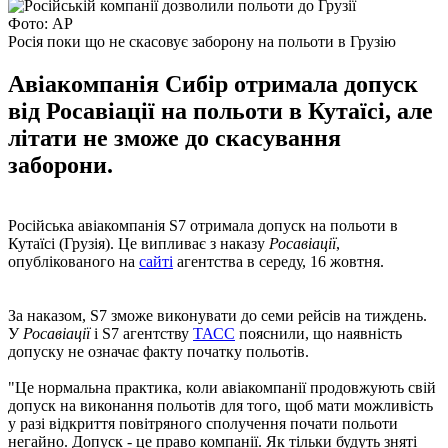
Фото: AP
Росія поки що не скасовує заборону на польоти в Грузію
Авіакомпанія Сибір отримала допуск
від Росавіації на польоти в Кутаїсі, але
літати не зможе до скасування
заборони.
Російська авіакомпанія S7 отримала допуск на польоти в
Кутаїсі (Грузія). Це випливає з наказу
Росавіації
,
опублікованого на
сайті
агентства в середу, 16 жовтня.
За наказом, S7 зможе виконувати до семи рейсів на тиждень.
У
Росавіації
і S7 агентству
ТАСС
пояснили, що наявність
допуску не означає факту початку польотів.
"Це нормальна практика, коли авіакомпанії продовжують свій
допуск на виконання польотів для того, щоб мати можливість
у разі відкриття повітряного сполучення почати польоти
негайно. Допуск - це право компанії. Як тільки будуть зняті