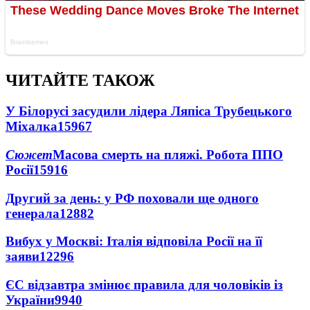
ЧИТАЙТЕ ТАКОЖ
У Білорусі засудили лідера Ляпіса Трубецького
Міхалка
15967
Сюжет
Масова смерть на пляжі. Робота ППО
Росії
15916
Другий за день: у РФ поховали ще одного
генерала
12882
Вибух у Москві: Італія відповіла Росії на її
заяви
12296
ЄС відзавтра змінює правила для чоловіків із
України
9940