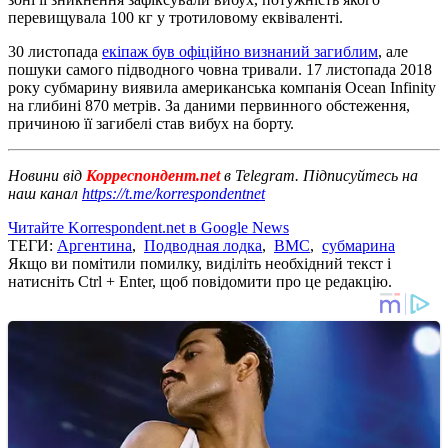
перевищувала 100 кг у тротиловому еквіваленті.
30 листопада
екіпаж був офіційно визнаний загиблим
, але
пошуки самого підводного човна тривали. 17 листопада 2018
року субмарину виявила американська компанія Ocean Infinity
на глибині 870 метрів. За даними первинного обстеження,
причиною її загибелі став вибух на борту.
Новини від
Корреспондент.net
в Telegram. Підписуйтесь на
наш канал
https://t.me/korrespondentnet
Читайте Korrespondent.net в Google News
ТЕГИ:
Аргентина
,
Подводная лодка
,
ВМС
,
субмарина
Якщо ви помітили помилку, виділіть необхідний текст і
натисніть Ctrl + Enter, щоб повідомити про це редакцію.