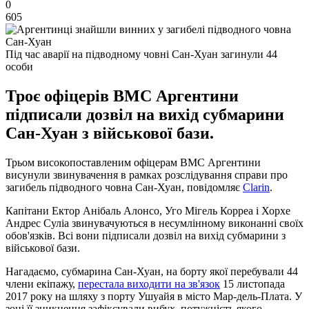
0
605
Під час аварії на підводному човні Сан-Хуан загинули 44
особи
Троє офіцерів ВМС Аргентини
підписали дозвіл на вихід субмарини
Сан-Хуан з військової бази.
Трьом високопоставленим офіцерам ВМС Аргентини
висунули звинувачення в рамках розслідування справи про
загибель підводного човна Сан-Хуан, повідомляє
Clarin
.
Капітани Ектор Анібаль Алонсо, Уго Мігель Корреа і Хорхе
Андрес Суліа звинувачуються в несумлінному виконанні своїх
обов'язків. Всі вони підписали дозвіл на вихід субмарини з
військової бази.
Нагадаємо, субмарина Сан-Хуан, на борту якої перебували 44
члени екіпажу,
перестала виходити на зв'язок
15 листопада
2017 року на шляху з порту Ушуайя в місто Мар-дель-Плата. У
зоні її зникнення зафіксували вибух, потужність якого