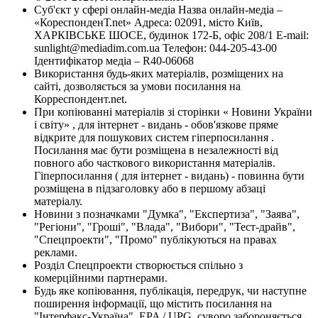
Суб'єкт у сфері онлайн-медіа Назва онлайн-медіа –
«КореспонденТ.net» Адреса: 02091, місто Київ,
ХАРКІВСЬКЕ ШОСЕ, будинок 172-Б, офіс 208/1 E-mail:
sunlight@mediadim.com.ua
Телефон: 044-205-43-00
Ідентифікатор медіа – R40-06068
Використання будь-яких матеріалів, розміщених на
сайті, дозволяється за умови посилання на
Корреспондент.net.
При копіюванні матеріалів зі сторінки « Новини України
і світу» , для інтернет - видань - обов'язкове пряме
відкрите для пошукових систем гіперпосилання .
Посилання має бути розміщена в незалежності від
повного або часткового використання матеріалів.
Гіперпосилання ( для інтернет - видань) - повинна бути
розміщена в підзаголовку або в першому абзаці
матеріалу.
Новини з позначками "Думка", "Експертиза", "Заява",
"Регіони", "Гроші", "Влада", "Вибори", "Тест-драйв",
"Спецпроекти", "Промо" публікуються на правах
реклами.
Розділ Спецпроекти створюється спільно з
комерційними партнерами.
Будь яке копіювання, публікація, передрук, чи наступне
поширення інформації, що містить посилання на
"Інтерфакс-Україна", EPA / UPG, суворо забороняється.