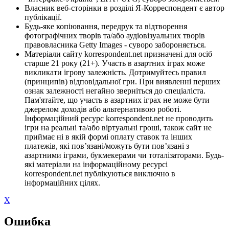
Власник веб-сторінки в розділі Я-Корреспондент є автор
публікації.
Будь-яке копіювання, передрук та відтворення
фотографічних творів та/або аудіовізуальних творів
правовласника Getty Images - суворо забороняється.
Матеріали сайту korrespondent.net призначені для осіб
старше 21 року (21+). Участь в азартних іграх може
викликати ігрову залежність. Дотримуйтесь правил
(принципів) відповідальної гри. При виявленні перших
ознак залежності негайно зверніться до спеціаліста.
Пам'ятайте, що участь в азартних іграх не може бути
джерелом доходів або альтернативою роботі.
Інформаційний ресурс korrespondent.net не проводить
ігри на реальні та/або віртуальні гроші, також сайт не
приймає ні в якій формі оплату ставок та інших
платежів, які пов’язані/можуть бути пов’язані з
азартними іграми, букмекерами чи тоталізаторами. Будь-
які матеріали на інформаційному ресурсі
korrespondent.net публікуються виключно в
інформаційних цілях.
X
Ошибка