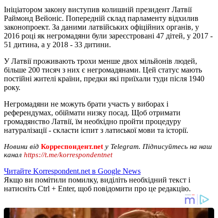
Ініціатором закону виступив колишній президент Латвії
Раймонд Вейоніс. Попередній склад парламенту відхилив
законопроект. За даними латвійських офіційних органів, у
2016 році як негромадяни були зареєстровані 47 дітей, у 2017 -
51 дитина, а у 2018 - 33 дитини.
У Латвії проживають трохи менше двох мільйонів людей,
більше 200 тисяч з них є негромадянами. Цей статус мають
постійні жителі країни, предки які приїхали туди після 1940
року.
Негромадяни не можуть брати участь у виборах і
референдумах, обіймати низку посад. Щоб отримати
громадянство Латвії, їм необхідно пройти процедуру
натуралізації - скласти іспит з латиської мови та історії.
Новини від
Корреспондент.net
у Telegram. Підписуйтесь на наш
канал
https://t.me/korrespondentnet
Читайте Korrespondent.net в Google News
Якщо ви помітили помилку, виділіть необхідний текст і
натисніть Ctrl + Enter, щоб повідомити про це редакцію.