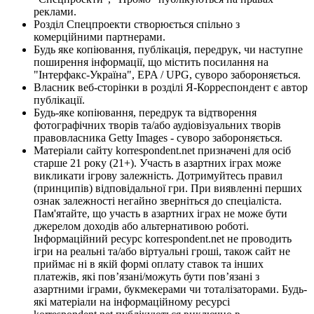
реклами.
Розділ Спецпроекти створюється спільно з
комерційними партнерами.
Будь яке копіювання, публікація, передрук, чи наступне
поширення інформації, що містить посилання на
"Інтерфакс-Україна", EPA / UPG, суворо забороняється.
Власник веб-сторінки в розділі Я-Корреспондент є автор
публікації.
Будь-яке копіювання, передрук та відтворення
фотографічних творів та/або аудіовізуальних творів
правовласника Getty Images - суворо забороняється.
Матеріали сайту korrespondent.net призначені для осіб
старше 21 року (21+). Участь в азартних іграх може
викликати ігрову залежність. Дотримуйтесь правил
(принципів) відповідальної гри. При виявленні перших
ознак залежності негайно зверніться до спеціаліста.
Пам'ятайте, що участь в азартних іграх не може бути
джерелом доходів або альтернативою роботі.
Інформаційний ресурс korrespondent.net не проводить
ігри на реальні та/або віртуальні гроші, також сайт не
приймає ні в якій формі оплату ставок та інших
платежів, які пов’язані/можуть бути пов’язані з
азартними іграми, букмекерами чи тоталізаторами. Будь-
які матеріали на інформаційному ресурсі