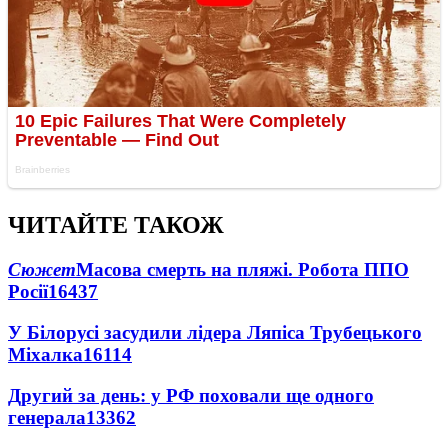
ЧИТАЙТЕ ТАКОЖ
Сюжет
Масова смерть на пляжі. Робота ППО
Росії
16437
У Білорусі засудили лідера Ляпіса Трубецького
Міхалка
16114
Другий за день: у РФ поховали ще одного
генерала
13362