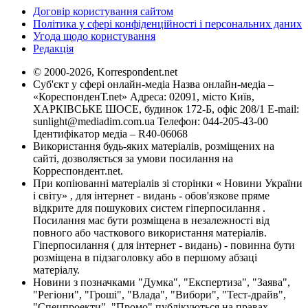
Договір користування сайтом
Політика у сфері конфіденційності і персональних даних
Угода щодо користування
Редакція
© 2000-2026, Korrespondent.net
Суб'єкт у сфері онлайн-медіа Назва онлайн-медіа –
«КореспонденТ.net» Адреса: 02091, місто Київ,
ХАРКІВСЬКЕ ШОСЕ, будинок 172-Б, офіс 208/1 E-mail:
sunlight@mediadim.com.ua
Телефон: 044-205-43-00
Ідентифікатор медіа – R40-06068
Використання будь-яких матеріалів, розміщених на
сайті, дозволяється за умови посилання на
Корреспондент.net.
При копіюванні матеріалів зі сторінки « Новини України
і світу» , для інтернет - видань - обов'язкове пряме
відкрите для пошукових систем гіперпосилання .
Посилання має бути розміщена в незалежності від
повного або часткового використання матеріалів.
Гіперпосилання ( для інтернет - видань) - повинна бути
розміщена в підзаголовку або в першому абзаці
матеріалу.
Новини з позначками "Думка", "Експертиза", "Заява",
"Регіони", "Гроші", "Влада", "Вибори", "Тест-драйв",
"Спецпроекти", "Промо" публікуються на правах