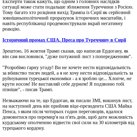
Експерти також кажуть, що одним з головних наслідків
ситуації може стати подальше зближення Туреччини з Росією.
Тому багато хто розцінив вихід Трампа із Сирії як серйозний
зовнішньополітичний прорахунок історичних масштабів, і
навіть республіканці продемонстрували вкрай негативну
реакцію.
Історичний промах США. Преса про Туреччину в Сирії
Зрештою, 16 жовтня Трамп сказав, що написав Ердогану, як
він сам висловився, "дуже потужний лист з попередженням".
"Розробімо гарну угоду! Ви не хочете нести відповідальність
за вбивство тисяч людей, а я не хочу нести відповідальність за
руйнування турецької економіки - а я зроблю це... Хлопче, не
крути носом! Не виставляй себе дурнем! Я подзвоню тобі
пізніше", - писав Трамп.
Незважаючи на те, що Ердоган, як писали ЗМІ, викинув лист,
на наступний день він прийняв віце-президента США Майка
Пенса, з яким після чотирьох годин переговорів, вдалося
домовитися про перемир'я на п'ять днів, щоб дати можливість
курдському ополченню відвести свої сили на 30 кілометрів від
турецького кордону.