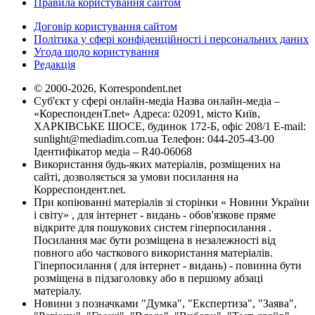
Правила користування сайтом
Договір користування сайтом
Політика у сфері конфіденційності і персональних даних
Угода щодо користування
Редакція
© 2000-2026, Korrespondent.net
Суб'єкт у сфері онлайн-медіа Назва онлайн-медіа –
«КореспонденТ.net» Адреса: 02091, місто Київ,
ХАРКІВСЬКЕ ШОСЕ, будинок 172-Б, офіс 208/1 E-mail:
sunlight@mediadim.com.ua
Телефон: 044-205-43-00
Ідентифікатор медіа – R40-06068
Використання будь-яких матеріалів, розміщених на
сайті, дозволяється за умови посилання на
Корреспондент.net.
При копіюванні матеріалів зі сторінки « Новини України
і світу» , для інтернет - видань - обов'язкове пряме
відкрите для пошукових систем гіперпосилання .
Посилання має бути розміщена в незалежності від
повного або часткового використання матеріалів.
Гіперпосилання ( для інтернет - видань) - повинна бути
розміщена в підзаголовку або в першому абзаці
матеріалу.
Новини з позначками "Думка", "Експертиза", "Заява",