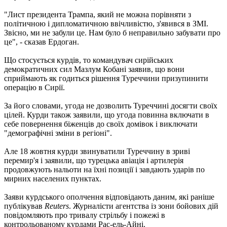
"Лист президента Трампа, який не можна порівняти з
політичною і дипломатичною ввічливістю, з'явився в ЗМІ.
Звісно, ми не забули це. Нам було б неправильно забувати про
це", - сказав Ердоган.
Що стосується курдів, то командувач сирійських
демократичних сил Мазлум Кобані заявив, що вони
сприймають як годиться рішення Туреччини призупинити
операцію в Сирії.
За його словами, угода не дозволить Туреччині досягти своїх
цілей. Курди також заявили, що угода повинна включати в
себе повернення біженців до своїх домівок і виключати
"демографічні зміни в регіоні".
Але 18 жовтня курди звинуватили Туреччину в зриві
перемир'я і заявили, що турецька авіація і артилерія
продовжують нальоти на їхні позиції і завдають ударів по
мирних населених пунктах.
Заяви курдського ополчення відповідають даним, які раніше
публікував
Reuters
. Журналісти агентства із зони бойових дій
повідомляють про тривалу стрільбу і пожежі в
контрольованому курдами Рас-ель-Айні.