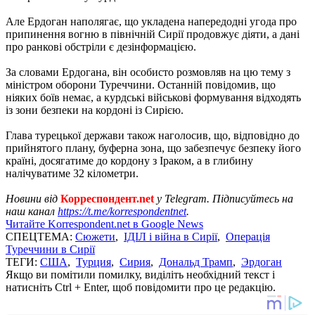
Але Ердоган наполягає, що укладена напередодні угода про
припинення вогню в північній Сирії продовжує діяти, а дані
про ранкові обстріли є дезінформацією.
За словами Ердогана, він особисто розмовляв на цю тему з
міністром оборони Туреччини. Останній повідомив, що
ніяких боїв немає, а курдські військові формування відходять
із зони безпеки на кордоні із Сирією.
Глава турецької держави також наголосив, що, відповідно до
прийнятого плану, буферна зона, що забезпечує безпеку його
країні, досягатиме до кордону з Іраком, а в глибину
налічуватиме 32 кілометри.
Новини від
Корреспондент.net
у Telegram. Підписуйтесь на
наш канал
https://t.me/korrespondentnet
.
Читайте Korrespondent.net в Google News
СПЕЦТЕМА:
Сюжети
,
ІДІЛ і війна в Сирії
,
Операція
Туреччини в Сирії
ТЕГИ:
США
,
Турция
,
Сирия
,
Дональд Трамп
,
Эрдоган
Якщо ви помітили помилку, виділіть необхідний текст і
натисніть Ctrl + Enter, щоб повідомити про це редакцію.