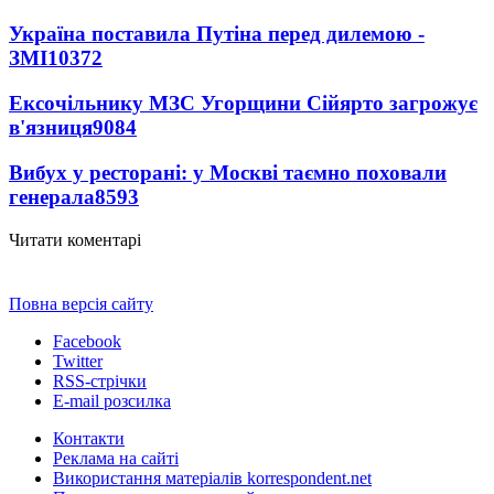
Україна поставила Путіна перед дилемою -
ЗМІ
10372
Ексочільнику МЗС Угорщини Сійярто загрожує
в'язниця
9084
Вибух у ресторані: у Москві таємно поховали
генерала
8593
Читати коментарі
Повна версія сайту
Facebook
Twitter
RSS-стрічки
E-mail розсилка
Контакти
Реклама на сайті
Використання матеріалів korrespondent.net