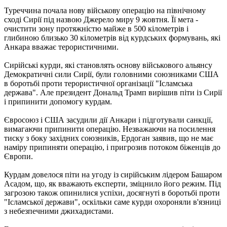
Туреччина почала нову військову операцію на північному
сході Сирії під назвою Джерело миру 9 жовтня. Її мета -
очистити зону протяжністю майже в 500 кілометрів і
глибиною близько 30 кілометрів від курдських формувань, які
Анкара вважає терористичними.
Сирійські курди, які становлять основу військового альянсу
Демократичні сили Сирії, були головними союзниками США
в боротьбі проти терористичної організації "Ісламська
держава". Але президент Дональд Трамп вирішив піти із Сирії
і припинити допомогу курдам.
Євросоюз і США засудили дії Анкари і підготували санкції,
вимагаючи припинити операцію. Незважаючи на посилення
тиску з боку західних союзників, Ердоган заявив, що не має
наміру припиняти операцію, і пригрозив потоком біженців до
Європи.
Курдам довелося піти на угоду із сирійським лідером Башаром
Асадом, що, як вважають експерти, зміцнило його режим. Під
загрозою також опинилися успіхи, досягнуті в боротьбі проти
"Ісламської держави", оскільки саме курди охороняли в'язниці
з небезпечними джихадистами.