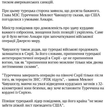
тиском американських санкцій.
При цьому турецька сторона заявила, що досягла бажаного.
Глава МЗС Туреччини Мевлют Чавошуглу сказав, що США
погодилися з умовами Анкари.
Міністр повідомив про домовленість про здачу курдами
важкого озброєння, знищення їхніх позицій і укріплень. Саме
це й було метою Анкари при започаткуванні військової
операції Джерело миру.
Чавушоглу також додав, що турецькі військові продовжать
залишатися в Сирії. За його словами, припинення турецької
антитерористичної операції в Сирії - це не припинення
вогню, так як "припинення вогню можливе тільки між двома
легітимними силами".
"Туреччина завершить операцію на півночі Сирії тільки після
того, як терористи ЗНС / РПК підуть", - заявив Мевлют
Чавушоглу, маючи на увазі відведення курдських загонів з 32-
кілометрової зони безпеки, яку хоче встановити Туреччина на
кордоні із Сирією.
Пізніше турецький лідер повідомив, що його країна "не може
забути різкий лист президента США".