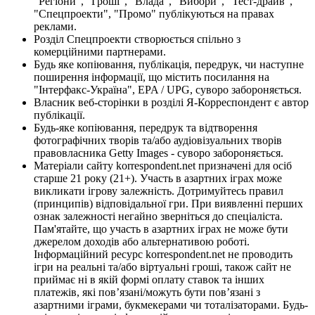
"Регіони", "Гроші", "Влада", "Вибори", "Тест-драйв",
"Спецпроекти", "Промо" публікуються на правах
реклами.
Розділ Спецпроекти створюється спільно з
комерційними партнерами.
Будь яке копіювання, публікація, передрук, чи наступне
поширення інформації, що містить посилання на
"Інтерфакс-Україна", EPA / UPG, суворо забороняється.
Власник веб-сторінки в розділі Я-Корреспондент є автор
публікації.
Будь-яке копіювання, передрук та відтворення
фотографічних творів та/або аудіовізуальних творів
правовласника Getty Images - суворо забороняється.
Матеріали сайту korrespondent.net призначені для осіб
старше 21 року (21+). Участь в азартних іграх може
викликати ігрову залежність. Дотримуйтесь правил
(принципів) відповідальної гри. При виявленні перших
ознак залежності негайно зверніться до спеціаліста.
Пам'ятайте, що участь в азартних іграх не може бути
джерелом доходів або альтернативою роботі.
Інформаційний ресурс korrespondent.net не проводить
ігри на реальні та/або віртуальні гроші, також сайт не
приймає ні в якій формі оплату ставок та інших
платежів, які пов’язані/можуть бути пов’язані з
азартними іграми, букмекерами чи тоталізаторами. Будь-