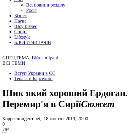
Всі новини розділу
Росія
Бізнес
Наука
Шоу-бізнес
Спорт
Lifestyle
БЛОГИ ЧИТАЧІВ
СПЕЦТЕМА:
Війна в Ірані
ВСІ ТЕМИ
Вступ України в ЄС
Теракт в Барселоні
Шик який хороший Ердоган.
Перемир'я в Сирії
Сюжет
Корреспондент.net, 18 жовтня 2019, 20:00
0
784