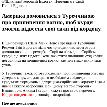
Пенс і Ердоган
Америка домовилася з Туреччиною
про припинення вогню, щоб курди
змогли відвести свої сили від кордону.
Віце-президент США Майк Пенс і президент Туреччини
Реджеп Таїп Ердоган після чотиригодинних переговорів
домовилися про перемир'я в Сирії на п'ять днів. Сирійські
курди, від яких Ердоган хоче зачистити північний схід країни,
погодилися на припинення вогню, але при виконанні низки
умов.
У Туреччині також готові оголосити про припинення операції
Джерело миру, але для цього необхідним є відведення
курдських формувань від турецько-сирійського кордону і здача
ними важкого озброєння. При цьому всі три сторони -
Вашингтон, Анкара і курди - кажуть про свою перемогу.
Корреспондент.net
розповідає подробиці.
Про що домовилися