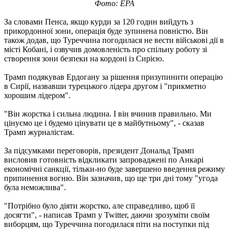
Фото: EPA
За словами Пенса, якщо курди за 120 годин вийдуть з
прикордонної зони, операція буде зупинена повністю. Він
також додав, що Туреччина погодилася не вести військові дії в
місті Кобані, і озвучив домовленість про спільну роботу зі
створення зони безпеки на кордоні із Сирією.
Трамп подякував Ердогану за рішення призупинити операцію
в Сирії, назвавши турецького лідера другом і "прикметно
хорошим лідером".
"Він жорстка і сильна людина. І він вчинив правильно. Ми
цінуємо це і будемо цінувати це в майбутньому", - сказав
Трамп журналістам.
За підсумками переговорів, президент Дональд Трамп
висловив готовність відкликати запроваджені по Анкарі
економічні санкції, тільки-но буде завершено введення режиму
припинення вогню. Він зазначив, що ще три дні тому "угода
була неможлива".
"Потрібно було діяти жорстко, але справедливо, щоб її
досягти", - написав Трамп у Twitter, даючи зрозуміти своїм
виборцям, що Туреччина погодилася піти на поступки під