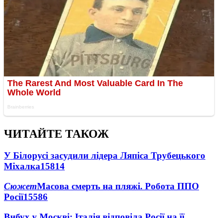
ЧИТАЙТЕ ТАКОЖ
У Білорусі засудили лідера Ляпіса Трубецького
Міхалка
15814
Сюжет
Масова смерть на пляжі. Робота ППО
Росії
15586
Вибух у Москві: Італія відповіла Росії на її