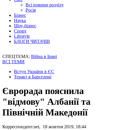
Всі новини розділу
Росія
Бізнес
Наука
Шоу-бізнес
Спорт
Lifestyle
БЛОГИ ЧИТАЧІВ
СПЕЦТЕМА:
Війна в Ірані
ВСІ ТЕМИ
Вступ України в ЄС
Теракт в Барселоні
Єврорада пояснила
"відмову" Албанії та
Північній Македонії
Корреспондент.net, 18 жовтня 2019, 18:44