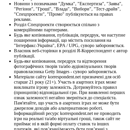
Новини з позначками "Думка", "Експертиза", "Заява",
"Регіони", "Гроші", "Влада", "Вибори", "Тест-драйв",
"Спецпроекти", "Промо" публікуються на правах
реклами.
Розділ Спецпроекти створюється спільно з
комерційними партнерами.
Будь яке копіювання, публікація, передрук, чи наступне
поширення інформації, що містить посилання на
"Інтерфакс-Україна", EPA / UPG, суворо забороняється.
Власник веб-сторінки в розділі Я-Корреспондент є автор
публікації.
Будь-яке копіювання, передрук та відтворення
фотографічних творів та/або аудіовізуальних творів
правовласника Getty Images - суворо забороняється.
Матеріали сайту korrespondent.net призначені для осіб
старше 21 року (21+). Участь в азартних іграх може
викликати ігрову залежність. Дотримуйтесь правил
(принципів) відповідальної гри. При виявленні перших
ознак залежності негайно зверніться до спеціаліста.
Пам'ятайте, що участь в азартних іграх не може бути
джерелом доходів або альтернативою роботі.
Інформаційний ресурс korrespondent.net не проводить
ігри на реальні та/або віртуальні гроші, також сайт не
приймає ні в якій формі оплату ставок та інших
платежів, які пов’язані/можуть бути пов’язані з