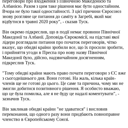
переговори про входження з Північною Македонією та
Албанією. Разом з цим таке рішення має бути одностайним.
Вчора не було такої одностайності. З цієї причини Євросоюз
знову розгляне це питання до саміту в Загребі, який має
відбутися в травні 2020 року", - сказав Туск.
Він окремо підкреслив, що в події немає провини Північної
Македонії та Албанії. Доповідь Єврокомісії, на підставі якої
лідери розглядали питання про початок переговорів, чітко
вказує, що обидві країни зробили все, що їх просили зробити,
і прийняття угоди в Преспа про нову назву Північної
Македонії було, дійсно, надзвичайним досягненням,
підкреслив Туск.
"Тому обидві країни мають право почати переговори з ЄС вже
з сьогоднішнього дня. Вони готові. На жаль, кілька країн-
членів ще не готові до цього. Це саме та причина, чому ми не
змогли добитися позитивного рішення. Я особисто вважаю,
що це була помилка, але я не буду це надалі коментувати", -
зазначив Туск.
Він закликав обидві країни "не здаватися" і висловив
переконання, що одного разу вони придбають повноправне
членство в Європейському Союзі.