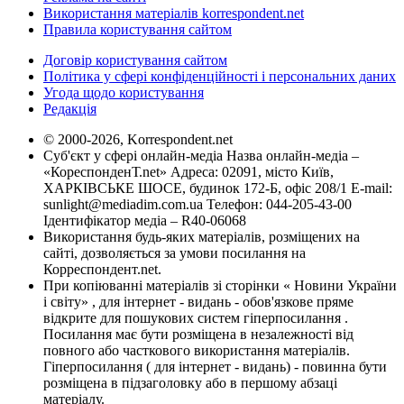
Використання матеріалів korrespondent.net
Правила користування сайтом
Договір користування сайтом
Політика у сфері конфіденційності і персональних даних
Угода щодо користування
Редакція
© 2000-2026, Korrespondent.net
Суб'єкт у сфері онлайн-медіа Назва онлайн-медіа –
«КореспонденТ.net» Адреса: 02091, місто Київ,
ХАРКІВСЬКЕ ШОСЕ, будинок 172-Б, офіс 208/1 E-mail:
sunlight@mediadim.com.ua
Телефон: 044-205-43-00
Ідентифікатор медіа – R40-06068
Використання будь-яких матеріалів, розміщених на
сайті, дозволяється за умови посилання на
Корреспондент.net.
При копіюванні матеріалів зі сторінки « Новини України
і світу» , для інтернет - видань - обов'язкове пряме
відкрите для пошукових систем гіперпосилання .
Посилання має бути розміщена в незалежності від
повного або часткового використання матеріалів.
Гіперпосилання ( для інтернет - видань) - повинна бути
розміщена в підзаголовку або в першому абзаці
матеріалу.