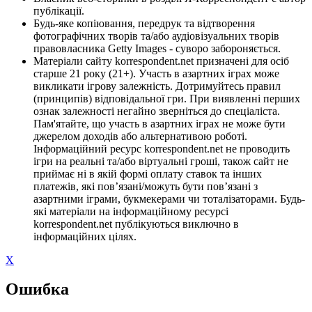
публікації.
Будь-яке копіювання, передрук та відтворення
фотографічних творів та/або аудіовізуальних творів
правовласника Getty Images - суворо забороняється.
Матеріали сайту korrespondent.net призначені для осіб
старше 21 року (21+). Участь в азартних іграх може
викликати ігрову залежність. Дотримуйтесь правил
(принципів) відповідальної гри. При виявленні перших
ознак залежності негайно зверніться до спеціаліста.
Пам'ятайте, що участь в азартних іграх не може бути
джерелом доходів або альтернативою роботі.
Інформаційний ресурс korrespondent.net не проводить
ігри на реальні та/або віртуальні гроші, також сайт не
приймає ні в якій формі оплату ставок та інших
платежів, які пов’язані/можуть бути пов’язані з
азартними іграми, букмекерами чи тоталізаторами. Будь-
які матеріали на інформаційному ресурсі
korrespondent.net публікуються виключно в
інформаційних цілях.
X
Ошибка