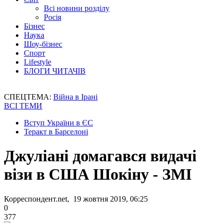
Всі новини розділу
Росія
Бізнес
Наука
Шоу-бізнес
Спорт
Lifestyle
БЛОГИ ЧИТАЧІВ
СПЕЦТЕМА:
Війна в Ірані
ВСІ ТЕМИ
Вступ України в ЄС
Теракт в Барселоні
Джуліані домагався видачі
візи в США Шокіну - ЗМІ
Корреспондент.net, 19 жовтня 2019, 06:25
0
377