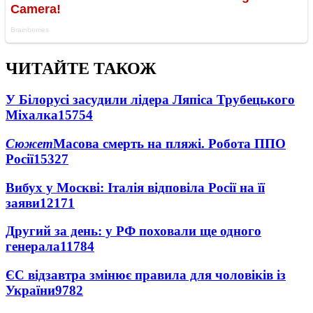
ЧИТАЙТЕ ТАКОЖ
У Білорусі засудили лідера Ляпіса Трубецького
Міхалка
15754
Сюжет
Масова смерть на пляжі. Робота ППО
Росії
15327
Вибух у Москві: Італія відповіла Росії на її
заяви
12171
Другий за день: у РФ поховали ще одного
генерала
11784
ЄС відзавтра змінює правила для чоловіків із
України
9782