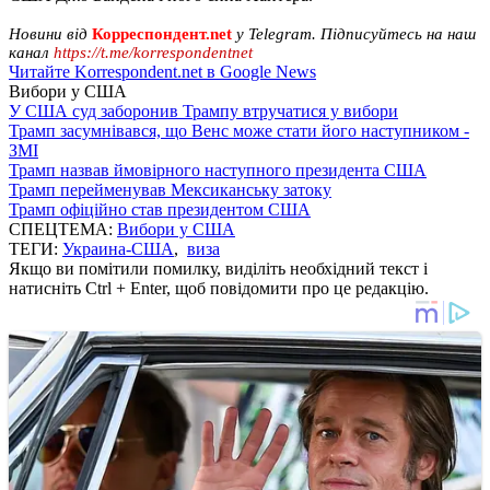
Новини від
Корреспондент.net
у Telegram. Підписуйтесь на наш
канал
https://t.me/korrespondentnet
Читайте Korrespondent.net в Google News
Вибори у США
У США суд заборонив Трампу втручатися у вибори
Трамп засумнівався, що Венс може стати його наступником -
ЗМІ
Трамп назвав ймовірного наступного президента США
Трамп перейменував Мексиканську затоку
Трамп офіційно став президентом США
СПЕЦТЕМА:
Вибори у США
ТЕГИ:
Украина-США
,
виза
Якщо ви помітили помилку, виділіть необхідний текст і
натисніть Ctrl + Enter, щоб повідомити про це редакцію.