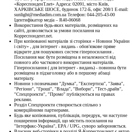
«КореспонденТ.net» Адреса: 02091, місто Київ,
ХАРКІВСЬКЕ ШОСЕ, будинок 172-Б, офіс 208/1 E-mail:
sunlight@mediadim.com.ua
Телефон: 044-205-43-00
Ідентифікатор медіа – R40-06068
Використання будь-яких матеріалів, розміщених на
сайті, дозволяється за умови посилання на
Корреспондент.net.
При копіюванні матеріалів зі сторінки « Новини України
і світу» , для інтернет - видань - обов'язкове пряме
відкрите для пошукових систем гіперпосилання .
Посилання має бути розміщена в незалежності від
повного або часткового використання матеріалів.
Гіперпосилання ( для інтернет - видань) - повинна бути
розміщена в підзаголовку або в першому абзаці
матеріалу.
Новини з позначками "Думка", "Експертиза", "Заява",
"Регіони", "Гроші", "Влада", "Вибори", "Тест-драйв",
"Спецпроекти", "Промо" публікуються на правах
реклами.
Розділ Спецпроекти створюється спільно з
комерційними партнерами.
Будь яке копіювання, публікація, передрук, чи наступне
поширення інформації, що містить посилання на
"Інтерфакс-Україна", EPA / UPG, суворо забороняється.
Власник веб-сторінки в розділі Я-Корреспондент є автор