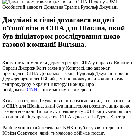
Особистий адвокат Дональда Трампа Рудольф Джуліані
Джуліані в січні домагався видачі
в'їзної візи в США для Шокіна, який
був ініціатором розслідування щодо
газової компанії Burisma.
Заступник помічника держсекретаря США у справах Європи і
Євразії Джордж Кент заявив у Конгресі, що адвокат
президента США Дональда Трампа Рудольф Джуліані просив
Держдепартамент і Білий дім про видачу візи колишньому
генпрокурору України Віктору Шокіну. Про
повідомляє
CNN
з посиланням на джерело.
Зазначається, що Джуліані в січні домагався видачі в'їзної візи
в США для Шокіна, який був ініціатором розслідування щодо
газової компанії Burisma, у правління у 2014 році увійшов син
колишньої віце-президента США Джозефа Байдена Хантер.
Раніше японський телеканал NHK опублікував інтерв'ю з
Юрієм Севруком, який тимчасово обіймав посаду