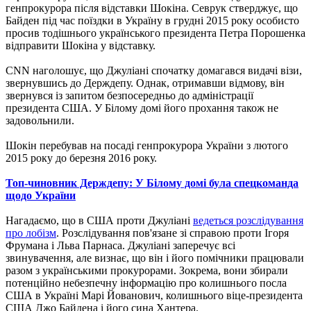
генпрокурора після відставки Шокіна. Севрук стверджує, що
Байден під час поїздки в Україну в грудні 2015 року особисто
просив тодішнього українського президента Петра Порошенка
відправити Шокіна у відставку.
CNN наголошує, що Джуліані спочатку домагався видачі візи,
звернувшись до Держдепу. Однак, отримавши відмову, він
звернувся із запитом безпосередньо до адміністрації
президента США. У Білому домі його прохання також не
задовольнили.
Шокін перебував на посаді генпрокурора України з лютого
2015 року до березня 2016 року.
Топ-чиновник Держдепу: У Білому домі була спецкоманда
щодо України
Нагадаємо, що в США проти Джуліані
ведеться розслідування
про лобізм
. Розслідування пов'язане зі справою проти Ігоря
Фрумана і Льва Парнаса. Джуліані заперечує всі
звинувачення, але визнає, що він і його помічники працювали
разом з українськими прокурорами. Зокрема, вони збирали
потенційно небезпечну інформацію про колишнього посла
США в Україні Марі Йованович, колишнього віце-президента
США Джо Байдена і його сина Хантера.