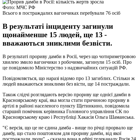
Фото: МЧС РФ
Всього в постраждалих вагончиках перебували 76 осіб
В результаті інциденту загинули
щонайменше 15 людей, ще 13 -
вважаються зниклими безвісти.
В результаті прориву дамби в Росії, через що чотириметровою
хвилею змило вагончики з робочими, загинули 15 осіб. Про
це повідомило Міністерство з надзвичайних ситуацій РФ.
Повідомляється, що наразі відомо про 13 загиблих. Стільки ж
людей вважаються зниклими без вісти, ще 14 постраждали.
Також слідчі розглядають версію прориву ще однієї дамби в
Красноярському краї, яка могла стати причиною прориву в
артілі в районі населеного пункту Щетинкино, повідомила
старший помічник керівника Головного управління СК по
Красноярському краю і Республіці Хакасія Ольга Шаманська.
"Є версія, що це не єдина дамба - вище по річці прорвало ще
дамбу, що стало поштовхом для прориву дамби, від якої
постраждали люди", - сказала вона в ефірі телеканалу Росія 24.