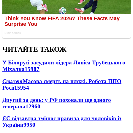
ЧИТАЙТЕ ТАКОЖ
У Білорусі засудили лідера Ляпіса Трубецького
Міхалка
15987
Сюжет
Масова смерть на пляжі. Робота ППО
Росії
15954
Другий за день: у РФ поховали ще одного
генерала
12960
ЄС відзавтра змінює правила для чоловіків із
України
9950