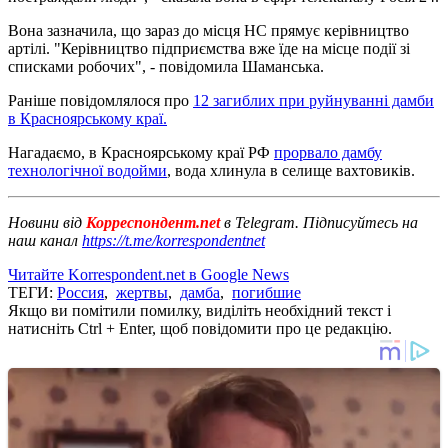
Вона зазначила, що зараз до місця НС прямує керівництво
артілі. "Керівництво підприємства вже їде на місце події зі
списками робочих", - повідомила Шаманська.
Раніше повідомлялося про
12 загиблих при руйнуванні дамби
в Красноярському краї.
Нагадаємо, в Красноярському краї РФ
прорвало дамбу
технологічної водойми
, вода хлинула в селище вахтовиків.
Новини від
Корреспондент.net
в Telegram. Підписуйтесь на
наш канал
https://t.me/korrespondentnet
Читайте Korrespondent.net в Google News
ТЕГИ:
Россия
,
жертвы
,
дамба
,
погибшие
Якщо ви помітили помилку, виділіть необхідний текст і
натисніть Ctrl + Enter, щоб повідомити про це редакцію.