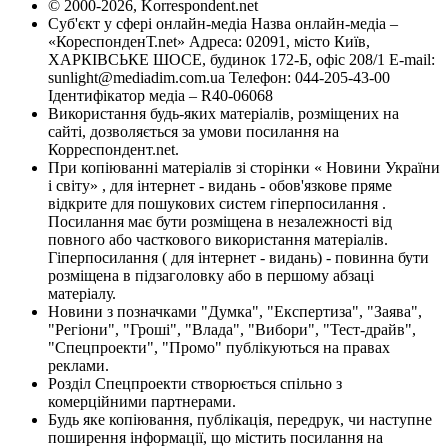
© 2000-2026, Korrespondent.net
Суб'єкт у сфері онлайн-медіа Назва онлайн-медіа –
«КореспонденТ.net» Адреса: 02091, місто Київ,
ХАРКІВСЬКЕ ШОСЕ, будинок 172-Б, офіс 208/1 E-mail:
sunlight@mediadim.com.ua
Телефон: 044-205-43-00
Ідентифікатор медіа – R40-06068
Використання будь-яких матеріалів, розміщених на
сайті, дозволяється за умови посилання на
Корреспондент.net.
При копіюванні матеріалів зі сторінки « Новини України
і світу» , для інтернет - видань - обов'язкове пряме
відкрите для пошукових систем гіперпосилання .
Посилання має бути розміщена в незалежності від
повного або часткового використання матеріалів.
Гіперпосилання ( для інтернет - видань) - повинна бути
розміщена в підзаголовку або в першому абзаці
матеріалу.
Новини з позначками "Думка", "Експертиза", "Заява",
"Регіони", "Гроші", "Влада", "Вибори", "Тест-драйв",
"Спецпроекти", "Промо" публікуються на правах
реклами.
Розділ Спецпроекти створюється спільно з
комерційними партнерами.
Будь яке копіювання, публікація, передрук, чи наступне
поширення інформації, що містить посилання на