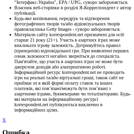
"Інтерфакс-Україна", EPA / UPG, суворо забороняється.
Власник веб-сторінки в розділі Я-Корреспондент є автор
публікації.
Будь-яке копіювання, передрук та відтворення
фотографічних творів та/або аудіовізуальних творів
правовласника Getty Images - суворо забороняється.
Матеріали сайту korrespondent.net призначені для осіб
старше 21 року (21+). Участь в азартних іграх може
викликати ігрову залежність. Дотримуйтесь правил
(принципів) відповідальної гри. При виявленні перших
ознак залежності негайно зверніться до спеціаліста.
Пам'ятайте, що участь в азартних іграх не може бути
джерелом доходів або альтернативою роботі.
Інформаційний ресурс korrespondent.net не проводить
ігри на реальні та/або віртуальні гроші, також сайт не
приймає ні в якій формі оплату ставок та інших
платежів, які пов’язані/можуть бути пов’язані з
азартними іграми, букмекерами чи тоталізаторами. Будь-
які матеріали на інформаційному ресурсі
korrespondent.net публікуються виключно в
інформаційних цілях.
X
Ошибка