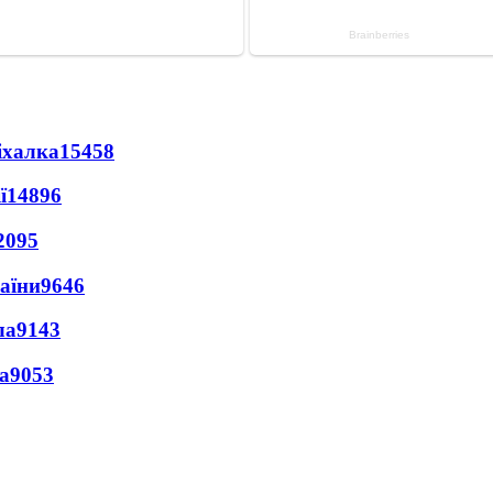
іхалка
15458
ї
14896
2095
раїни
9646
ла
9143
а
9053