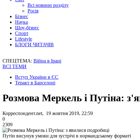
Всі новини розділу
Росія
Бізнес
Наука
Шоу-бізнес
Спорт
Lifestyle
БЛОГИ ЧИТАЧІВ
СПЕЦТЕМА:
Війна в Ірані
ВСІ ТЕМИ
Вступ України в ЄС
Теракт в Барселоні
Розмова Меркель і Путіна: з'
Корреспондент.net, 19 жовтня 2019, 22:59
0
2309
Путін висунув умови для зустрічі в нормандському форматі