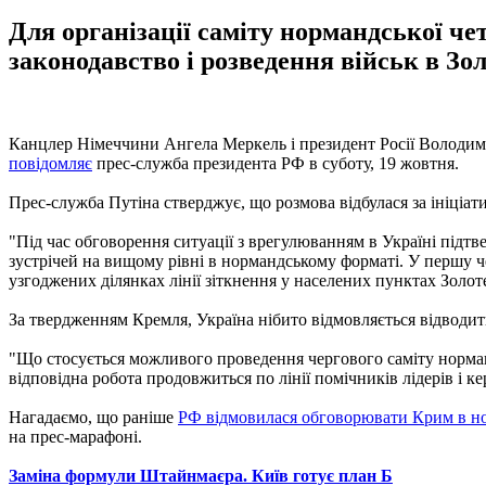
Для організації саміту нормандської 
законодавство і розведення військ в Зо
Канцлер Німеччини Ангела Меркель і президент Росії Володими
повідомляє
прес-служба президента РФ в суботу, 19 жовтня.
Прес-служба Путіна стверджує, що розмова відбулася за ініціа
"Під час обговорення ситуації з врегулюванням в Україні підт
зустрічей на вищому рівні в нормандському форматі. У першу че
узгоджених ділянках лінії зіткнення у населених пунктах Золоте
За твердженням Кремля, Україна нібито відмовляється відводити
"Що стосується можливого проведення чергового саміту норманд
відповідна робота продовжиться по лінії помічників лідерів і 
Нагадаємо, що раніше
РФ відмовилася обговорювати Крим в н
на прес-марафоні.
Заміна формули Штайнмаєра. Київ готує план Б