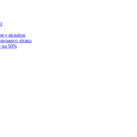
ем у мільйон
ирського літака
е на 50%