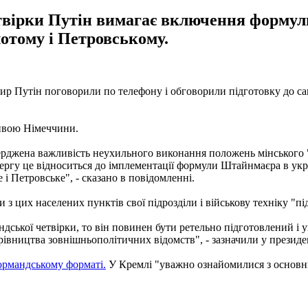
четвірки Путін вимагає включення форму
лотому і Петровському.
р Путін поговорили по телефону і обговорили підготовку до сам
тивою Німеччини.
верджена важливість неухильного виконання положень мінського "
ргу це відноситься до імплементації формули Штайнмаєра в украї
 і Петровське", - сказано в повідомленні.
 з цих населених пунктів свої підрозділи і військову техніку "п
ської четвірки, то він повинен бути ретельно підготовлений і 
керівництва зовнішньополітичних відомств", - зазначили у презид
ормандському форматі.
У Кремлі "уважно ознайомилися з основ