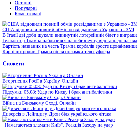
Останні
Популярні
Коментовані
США відновили повний обмін розвідданими з Україною - ЗМІ
В Італії дві доби шукали викинутий лотерейний білет з виграш
Гелікоптер Трампа наблизився на небезпечну відстань до пасаж
Вартість названих на честь Трампа корбалів зросте щонайменш
Карні потролив Трампа після поламки телесуфлера
Сюжети
Вторгнення Росії в Україну. Онлайн
Підсумки 05.08: Удар по Києву і брак антибалістики
Війна на Близькому Сході. Онлайн
Диверсія в Лейпцигу. Дрон біля українського літака
"Намагаються зламати Київ". Реакція Заходу на удар