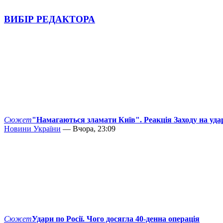
ВИБІР РЕДАКТОРА
Сюжет
"Намагаються зламати Київ". Реакція Заходу на уда
Новини України
— Вчора, 23:09
Сюжет
Удари по Росії. Чого досягла 40-денна операція