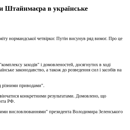
ли Штайнмаєра в українське
іту нормандської четвірки: Путін висунув ряд вимог. Про це
комплексу заходів" і домовленостей, досягнутих в ході
нське законодавство, а також до розведення сил і засобів на
ід різними приводами".
увінчатися конкретними результатами. Домовлено, що
ента РФ.
ними висловлюваннями" президента Володимира Зеленського