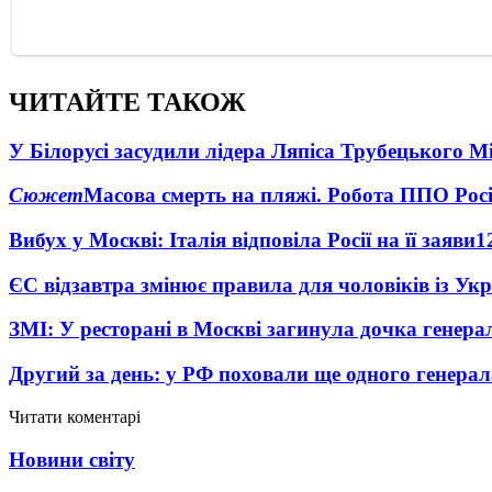
ЧИТАЙТЕ ТАКОЖ
У Білорусі засудили лідера Ляпіса Трубецького М
Сюжет
Масова смерть на пляжі. Робота ППО Росі
Вибух у Москві: Італія відповіла Росії на її заяви
1
ЄС відзавтра змінює правила для чоловіків із Ук
ЗМІ: У ресторані в Москві загинула дочка генера
Другий за день: у РФ поховали ще одного генерал
Читати коментарі
Новини світу