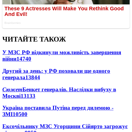
ЧИТАЙТЕ ТАКОЖ
У МЗС РФ відкинули можливість завершення
війни
14740
Другий за день: у РФ поховали ще одного
генерала
13844
Сюжет
Бенкет генералів. Наслідки вибуху в
Москві
13133
Україна поставила Путіна перед дилемою -
ЗМІ
10500
Ексочільнику МЗС Угорщини Сійярто загрожує