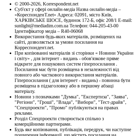
© 2000-2026, Korrespondent.net
Суб'єкт у сфері онлайн-медіа Назва онлайн-медіа –
«КореспонденТ.net» Адреса: 02091, місто Київ,
ХАРКІВСЬКЕ ШОСЕ, будинок 172-Б, офіс 208/1 E-mail:
sunlight@mediadim.com.ua
Телефон: 044-205-43-00
Ідентифікатор медіа – R40-06068
Використання будь-яких матеріалів, розміщених на
сайті, дозволяється за умови посилання на
Корреспондент.net.
При копіюванні матеріалів зі сторінки « Новини України
і світу» , для інтернет - видань - обов'язкове пряме
відкрите для пошукових систем гіперпосилання .
Посилання має бути розміщена в незалежності від
повного або часткового використання матеріалів.
Гіперпосилання ( для інтернет - видань) - повинна бути
розміщена в підзаголовку або в першому абзаці
матеріалу.
Новини з позначками "Думка", "Експертиза", "Заява",
"Регіони", "Гроші", "Влада", "Вибори", "Тест-драйв",
"Спецпроекти", "Промо" публікуються на правах
реклами.
Розділ Спецпроекти створюється спільно з
комерційними партнерами.
Будь яке копіювання, публікація, передрук, чи наступне
поширення інформації, що містить посилання на