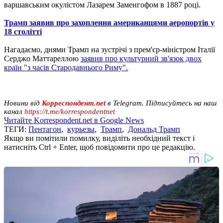
варшавським окулістом Лазарем Заменгофом в 1887 році.
Трамп заявив про захоплення американцями аеропортів у
18 столітті
Нагадаємо, днями Трамп на зустрічі з прем'єр-міністром Італії
Серджо Маттареллою
заявив про культурний зв'язок двох
країн "з часів Стародавнього Риму".
Новини від
Корреспондент.net
в Telegram. Підписуйтесь на наш
канал
https://t.me/korrespondentnet
Читайте Korrespondent.net в Google News
ТЕГИ:
Пентагон
,
курьезы
,
Трамп
,
Дональд Трамп
Якщо ви помітили помилку, виділіть необхідний текст і
натисніть Ctrl + Enter, щоб повідомити про це редакцію.