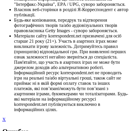
"Інтерфакс-Україна", EPA / UPG, суворо забороняється.
Власник веб-сторінки в розділі Я-Корреспондент є автор
публікації.
Будь-яке копіювання, передрук та відтворення
фотографічних творів та/або аудіовізуальних творів
правовласника Getty Images - суворо забороняється.
Матеріали сайту korrespondent.net призначені для осіб
старше 21 року (21+). Участь в азартних іграх може
викликати ігрову залежність. Дотримуйтесь правил
(принципів) відповідальної гри. При виявленні перших
ознак залежності негайно зверніться до спеціаліста.
Пам'ятайте, що участь в азартних іграх не може бути
джерелом доходів або альтернативою роботі.
Інформаційний ресурс korrespondent.net не проводить
ігри на реальні та/або віртуальні гроші, також сайт не
приймає ні в якій формі оплату ставок та інших
платежів, які пов’язані/можуть бути пов’язані з
азартними іграми, букмекерами чи тоталізаторами. Будь-
які матеріали на інформаційному ресурсі
korrespondent.net публікуються виключно в
інформаційних цілях.
X