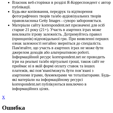
Власник веб-сторінки в розділі Я-Корреспондент є автор
публікації.
Будь-яке копіювання, передрук та відтворення
фотографічних творів та/або аудіовізуальних творів
правовласника Getty Images - суворо забороняється.
Матеріали сайту korrespondent.net призначені для осіб
старше 21 року (21+). Участь в азартних іграх може
викликати ігрову залежність. Дотримуйтесь правил
(принципів) відповідальної гри. При виявленні перших
ознак залежності негайно зверніться до спеціаліста.
Пам'ятайте, що участь в азартних іграх не може бути
джерелом доходів або альтернативою роботі.
Інформаційний ресурс korrespondent.net не проводить
ігри на реальні та/або віртуальні гроші, також сайт не
приймає ні в якій формі оплату ставок та інших
платежів, які пов’язані/можуть бути пов’язані з
азартними іграми, букмекерами чи тоталізаторами. Будь-
які матеріали на інформаційному ресурсі
korrespondent.net публікуються виключно в
інформаційних цілях.
X
Ошибка