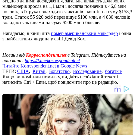
Згідно з даними дослідження, загальна кількість доларових
мільйонерів зросла на 1,1 млн і досягла позначки в 46,8 млн
чоловік, в їх руках знаходиться активів і коштів на суму $158,3
трлн. Статок 55 920 осіб перевищує $100 млн, а 4 830 чоловік
володіють активами на суму $500 млн і більше.
Нагадаємо, в кінці літа
помер американський мільярдер
і одна
з найбагатших людина у світі Девід Кох.
Новини від
Корреспондент.net
в Telegram. Підписуйтесь на
наш канал
https://t.me/korrespondentnet
Читайте Korrespondent.net в Google News
ТЕГИ:
США
,
Китай
,
Богатство
,
исследование
,
богатые
Якщо ви помітили помилку, виділіть необхідний текст і
натисніть Ctrl + Enter, щоб повідомити про це редакцію.