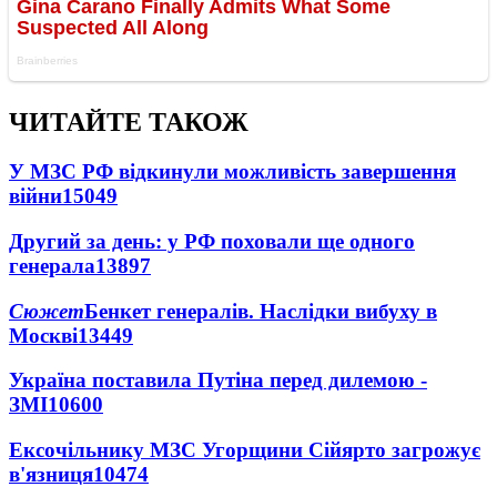
ЧИТАЙТЕ ТАКОЖ
У МЗС РФ відкинули можливість завершення
війни
15049
Другий за день: у РФ поховали ще одного
генерала
13897
Сюжет
Бенкет генералів. Наслідки вибуху в
Москві
13449
Україна поставила Путіна перед дилемою -
ЗМІ
10600
Ексочільнику МЗС Угорщини Сійярто загрожує
в'язниця
10474