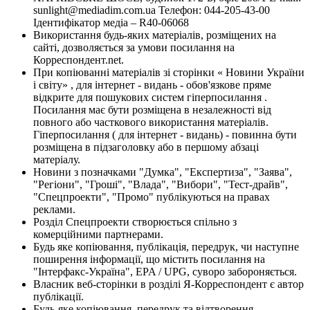
sunlight@mediadim.com.ua
Телефон: 044-205-43-00
Ідентифікатор медіа – R40-06068
Використання будь-яких матеріалів, розміщених на
сайті, дозволяється за умови посилання на
Корреспондент.net.
При копіюванні матеріалів зі сторінки « Новини України
і світу» , для інтернет - видань - обов'язкове пряме
відкрите для пошукових систем гіперпосилання .
Посилання має бути розміщена в незалежності від
повного або часткового використання матеріалів.
Гіперпосилання ( для інтернет - видань) - повинна бути
розміщена в підзаголовку або в першому абзаці
матеріалу.
Новини з позначками "Думка", "Експертиза", "Заява",
"Регіони", "Гроші", "Влада", "Вибори", "Тест-драйв",
"Спецпроекти", "Промо" публікуються на правах
реклами.
Розділ Спецпроекти створюється спільно з
комерційними партнерами.
Будь яке копіювання, публікація, передрук, чи наступне
поширення інформації, що містить посилання на
"Інтерфакс-Україна", EPA / UPG, суворо забороняється.
Власник веб-сторінки в розділі Я-Корреспондент є автор
публікації.
Будь-яке копіювання, передрук та відтворення