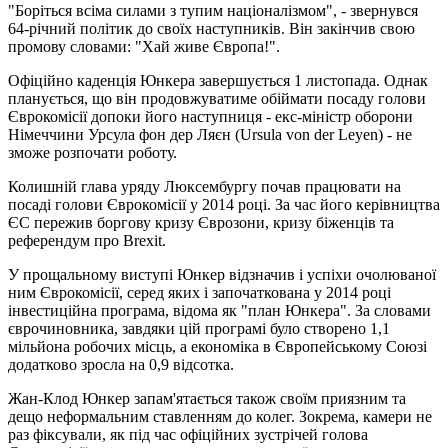
"Боріться всіма силами з тупим націоналізмом", - звернувся
64-річний політик до своїх наступників. Він закінчив свою
промову словами: "Хай живе Європа!".
Офіційно каденція Юнкера завершується 1 листопада. Однак
планується, що він продовжуватиме обіймати посаду голови
Єврокомісії допоки його наступниця - екс-міністр оборони
Німеччини Урсула фон дер Ляєн (Ursula von der Leyen) - не
зможе розпочати роботу.
Колишній глава уряду Люксембургу почав працювати на
посаді голови Єврокомісії у 2014 році. За час його керівництва
ЄС пережив боргову кризу Єврозони, кризу біженців та
референдум про Brexit.
У прощальному виступі Юнкер відзначив і успіхи очолюваної
ним Єврокомісії, серед яких і започаткована у 2014 році
інвестиційна програма, відома як "план Юнкера". За словами
єврочиновника, завдяки цій програмі було створено 1,1
мільйона робочих місць, а економіка в Європейському Союзі
додатково зросла на 0,9 відсотка.
Жан-Клод Юнкер запам'ятається також своїм приязним та
дещо неформальним ставленням до колег. Зокрема, камери не
раз фіксували, як під час офіційних зустрічей голова