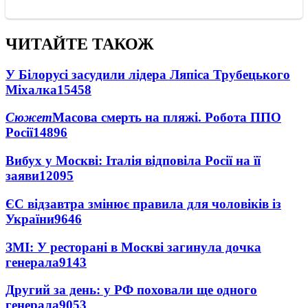
ЧИТАЙТЕ ТАКОЖ
У Білорусі засудили лідера Ляпіса Трубецького
Міхалка
15458
Сюжет
Масова смерть на пляжі. Робота ППО
Росії
14896
Вибух у Москві: Італія відповіла Росії на її
заяви
12095
ЄС відзавтра змінює правила для чоловіків із
України
9646
ЗМІ: У ресторані в Москві загинула дочка
генерала
9143
Другий за день: у РФ поховали ще одного
генерала
9053