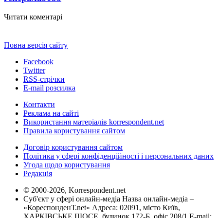
Читати коментарі
Повна версія сайту
Facebook
Twitter
RSS-стрічки
E-mail розсилка
Контакти
Реклама на сайті
Використання матеріалів korrespondent.net
Правила користування сайтом
Договір користування сайтом
Політика у сфері конфіденційності і персональних даних
Угода щодо користування
Редакція
© 2000-2026, Korrespondent.net
Суб'єкт у сфері онлайн-медіа Назва онлайн-медіа –
«КореспонденТ.net» Адреса: 02091, місто Київ,
ХАРКІВСЬКЕ ШОСЕ, будинок 172-Б, офіс 208/1 E-mail: