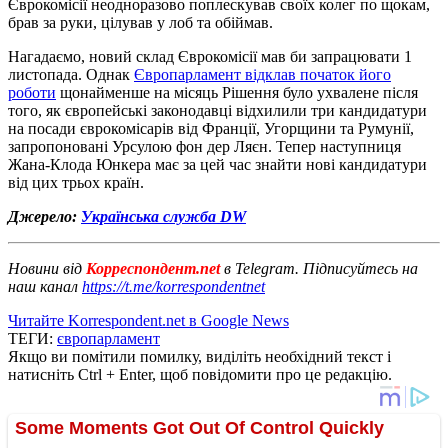
Єврокомісії неодноразово поплескував своїх колег по щокам,
брав за руки, цілував у лоб та обіймав.
Нагадаємо, новий склад Єврокомісії мав би запрацювати 1
листопада. Однак
Європарламент відклав початок його
роботи
щонайменше на місяць Рішення було ухвалене після
того, як європейські законодавці відхилили три кандидатури
на посади єврокомісарів від Франції, Угорщини та Румунії,
запропоновані Урсулою фон дер Ляєн. Тепер наступниця
Жана-Клода Юнкера має за цей час знайти нові кандидатури
від цих трьох країн.
Джерело:
Українська служба DW
Новини від
Корреспондент.net
в Telegram. Підписуйтесь на
наш канал
https://t.me/korrespondentnet
Читайте Korrespondent.net в Google News
ТЕГИ:
європарламент
Якщо ви помітили помилку, виділіть необхідний текст і
натисніть Ctrl + Enter, щоб повідомити про це редакцію.