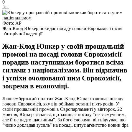
0
311
Фото: АР
Жан-Клод Юнкер покидає посаду голови Єврокомісії після
п'ятирічної каденції
Жан-Клод Юнкер у своїй прощальній
промові на посаді голови Єврокомісії
порадив наступникам боротися всіма
силами з націоналізмом. Він відзначив
і успіхи очолюваної ним Єврокомісії,
зокрема в економіці.
Люксембурзький політик Жан-Клод Юнкер залишає посаду
голови Єврокомісії, яку він обіймав останні п'ять років. У
своїй прощальній промові в Європарламенті у вівторок, 22
жовтня, Юнкер зізнався, що залишає посаду "не засмученим,
але й не надто щасливим". За його словами, він відчуває, що
"чесно докладав зусиль" на посаді, цитує агентство новин dpa.