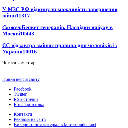
У МЗС РФ відкинули можливість завершення
війни
11317
Сюжет
Бенкет генералів. Наслідки вибуху в
Москві
10443
ЄС відзавтра змінює правила для чоловіків із
України
10016
Читати коментарі
Повна версія сайту
Facebook
Twitter
RSS-стрічки
E-mail розсилка
Контакти
Реклама на сайті
Використання матеріалів korrespondent.net