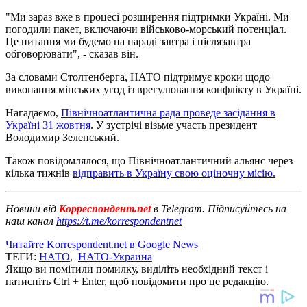
"Ми зараз вже в процесі розширення підтримки Україні. Ми
погодили пакет, включаючи військово-морський потенціал.
Це питання ми будемо на нараді завтра і післязавтра
обговорювати", - сказав він.
За словами Столтенберга, НАТО підтримує кроки щодо
виконання мінських угод із врегулювання конфлікту в Україні.
Нагадаємо,
Північноатлантична рада проведе засідання в
Україні 31 жовтня
. У зустрічі візьме участь президент
Володимир Зеленський.
Також повідомлялося, що Північноатлантичний альянс через
кілька тижнів
відправить в Україну свою оціночну місію.
Новини від
Корреспондент.net
в Telegram. Підписуйтесь на
наш канал
https://t.me/korrespondentnet
Читайте Korrespondent.net в Google News
ТЕГИ:
НАТО
,
НАТО-Украина
Якщо ви помітили помилку, виділіть необхідний текст і
натисніть Ctrl + Enter, щоб повідомити про це редакцію.