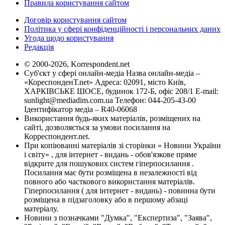
Правила користування сайтом
Договір користування сайтом
Політика у сфері конфіденційності і персональних даних
Угода щодо користування
Редакція
© 2000-2026, Korrespondent.net
Суб'єкт у сфері онлайн-медіа Назва онлайн-медіа –
«КореспонденТ.net» Адреса: 02091, місто Київ,
ХАРКІВСЬКЕ ШОСЕ, будинок 172-Б, офіс 208/1 E-mail:
sunlight@mediadim.com.ua
Телефон: 044-205-43-00
Ідентифікатор медіа – R40-06068
Використання будь-яких матеріалів, розміщених на
сайті, дозволяється за умови посилання на
Корреспондент.net.
При копіюванні матеріалів зі сторінки « Новини України
і світу» , для інтернет - видань - обов'язкове пряме
відкрите для пошукових систем гіперпосилання .
Посилання має бути розміщена в незалежності від
повного або часткового використання матеріалів.
Гіперпосилання ( для інтернет - видань) - повинна бути
розміщена в підзаголовку або в першому абзаці
матеріалу.
Новини з позначками "Думка", "Експертиза", "Заява",