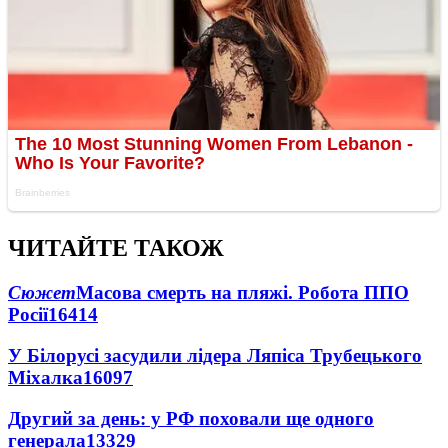
ЧИТАЙТЕ ТАКОЖ
Сюжет
Масова смерть на пляжі. Робота ППО
Росії
16414
У Білорусі засудили лідера Ляпіса Трубецького
Міхалка
16097
Другий за день: у РФ поховали ще одного
генерала
13329