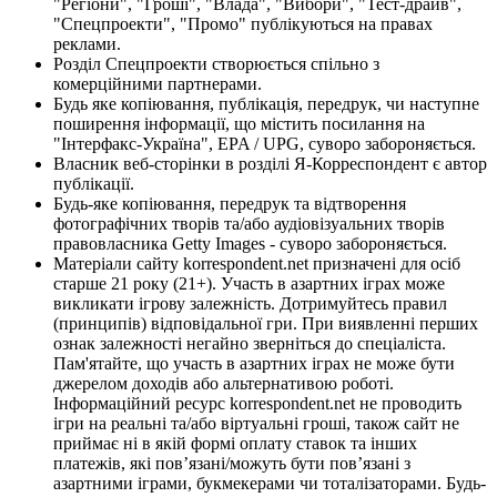
"Регіони", "Гроші", "Влада", "Вибори", "Тест-драйв",
"Спецпроекти", "Промо" публікуються на правах
реклами.
Розділ Спецпроекти створюється спільно з
комерційними партнерами.
Будь яке копіювання, публікація, передрук, чи наступне
поширення інформації, що містить посилання на
"Інтерфакс-Україна", EPA / UPG, суворо забороняється.
Власник веб-сторінки в розділі Я-Корреспондент є автор
публікації.
Будь-яке копіювання, передрук та відтворення
фотографічних творів та/або аудіовізуальних творів
правовласника Getty Images - суворо забороняється.
Матеріали сайту korrespondent.net призначені для осіб
старше 21 року (21+). Участь в азартних іграх може
викликати ігрову залежність. Дотримуйтесь правил
(принципів) відповідальної гри. При виявленні перших
ознак залежності негайно зверніться до спеціаліста.
Пам'ятайте, що участь в азартних іграх не може бути
джерелом доходів або альтернативою роботі.
Інформаційний ресурс korrespondent.net не проводить
ігри на реальні та/або віртуальні гроші, також сайт не
приймає ні в якій формі оплату ставок та інших
платежів, які пов’язані/можуть бути пов’язані з
азартними іграми, букмекерами чи тоталізаторами. Будь-