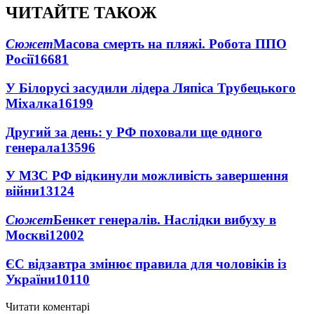
ЧИТАЙТЕ ТАКОЖ
Сюжет
Масова смерть на пляжі. Робота ППО
Росії
16681
У Білорусі засудили лідера Ляпіса Трубецького
Міхалка
16199
Другий за день: у РФ поховали ще одного
генерала
13596
У МЗС РФ відкинули можливість завершення
війни
13124
Сюжет
Бенкет генералів. Наслідки вибуху в
Москві
12002
ЄС відзавтра змінює правила для чоловіків із
України
10110
Читати коментарі