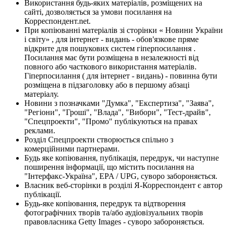
Використання будь-яких матеріалів, розміщених на
сайті, дозволяється за умови посилання на
Корреспондент.net.
При копіюванні матеріалів зі сторінки « Новини України
і світу» , для інтернет - видань - обов'язкове пряме
відкрите для пошукових систем гіперпосилання .
Посилання має бути розміщена в незалежності від
повного або часткового використання матеріалів.
Гіперпосилання ( для інтернет - видань) - повинна бути
розміщена в підзаголовку або в першому абзаці
матеріалу.
Новини з позначками "Думка", "Експертиза", "Заява",
"Регіони", "Гроші", "Влада", "Вибори", "Тест-драйв",
"Спецпроекти", "Промо" публікуються на правах
реклами.
Розділ Спецпроекти створюється спільно з
комерційними партнерами.
Будь яке копіювання, публікація, передрук, чи наступне
поширення інформації, що містить посилання на
"Інтерфакс-Україна", EPA / UPG, суворо забороняється.
Власник веб-сторінки в розділі Я-Корреспондент є автор
публікації.
Будь-яке копіювання, передрук та відтворення
фотографічних творів та/або аудіовізуальних творів
правовласника Getty Images - суворо забороняється.