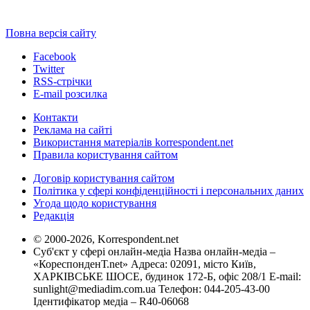
Повна версія сайту
Facebook
Twitter
RSS-стрічки
E-mail розсилка
Контакти
Реклама на сайті
Використання матеріалів korrespondent.net
Правила користування сайтом
Договір користування сайтом
Політика у сфері конфіденційності і персональних даних
Угода щодо користування
Редакція
© 2000-2026, Korrespondent.net
Суб'єкт у сфері онлайн-медіа Назва онлайн-медіа –
«КореспонденТ.net» Адреса: 02091, місто Київ,
ХАРКІВСЬКЕ ШОСЕ, будинок 172-Б, офіс 208/1 E-mail:
sunlight@mediadim.com.ua
Телефон: 044-205-43-00
Ідентифікатор медіа – R40-06068