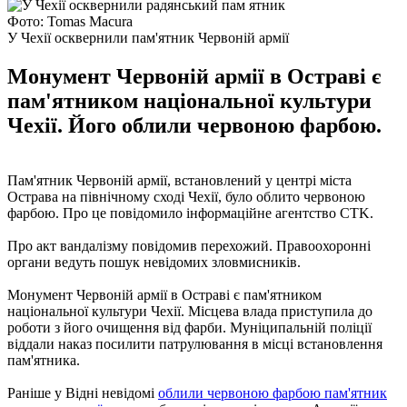
Фото: Tomas Macurа
У Чехії осквернили пам'ятник Червоній армії
Монумент Червоній армії в Остраві є
пам'ятником національної культури
Чехії. Його облили червоною фарбою.
Пам'ятник Червоній армії, встановлений у центрі міста
Острава на північному сході Чехії, було облито червоною
фарбою. Про це повідомило інформаційне агентство CTK.
Про акт вандалізму повідомив перехожий. Правоохоронні
органи ведуть пошук невідомих зловмисників.
Монумент Червоній армії в Остраві є пам'ятником
національної культури Чехії. Місцева влада приступила до
роботи з його очищення від фарби. Муніципальній поліції
віддали наказ посилити патрулювання в місці встановлення
пам'ятника.
Раніше у Відні невідомі
облили червоною фарбою пам'ятник