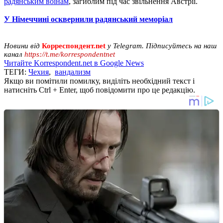
радянським воїнам
, загиблим під час звільнення Австрії.
У Німеччині осквернили радянський меморіал
Новини від
Корреспондент.net
у Telegram. Підписуйтесь на наш
канал
https://t.me/korrespondentnet
Читайте Korrespondent.net в Google News
ТЕГИ:
Чехия
,
вандализм
Якщо ви помітили помилку, виділіть необхідний текст і
натисніть Ctrl + Enter, щоб повідомити про це редакцію.