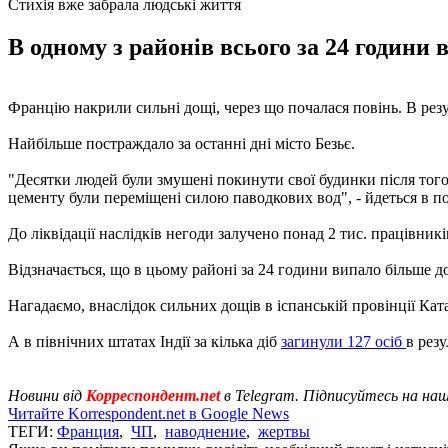
Стихія вже забрала людські життя
В одному з районів всього за 24 години 
Францію накрили сильні дощі, через що почалася повінь. В рез
Найбільше постраждало за останні дні місто Безьє.
"Десятки людей були змушені покинути свої будинки після того,
цементу були переміщені силою паводкових вод", - йдеться в п
До ліквідації наслідків негоди залучено понад 2 тис. працівник
Відзначається, що в цьому районі за 24 години випало більше д
Нагадаємо, внаслідок сильних дощів в іспанській провінції Кат
А в північних штатах Індії за кілька діб
загинули 127 осіб
в рез
Новини від
Корреспондент.net
в Telegram. Підписуйтесь на на
Читайте Korrespondent.net в Google News
ТЕГИ:
Франция
,
ЧП
,
наводнение
,
жертвы