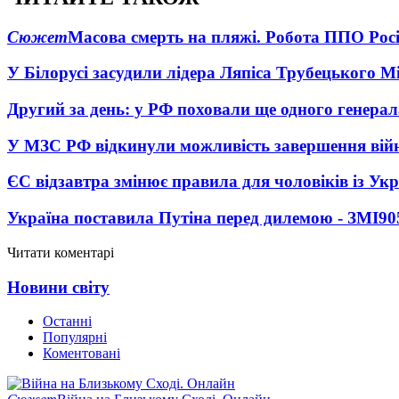
Сюжет
Масова смерть на пляжі. Робота ППО Росі
У Білорусі засудили лідера Ляпіса Трубецького М
Другий за день: у РФ поховали ще одного генерал
У МЗС РФ відкинули можливість завершення вій
ЄС відзавтра змінює правила для чоловіків із Ук
Україна поставила Путіна перед дилемою - ЗМІ
90
Читати коментарі
Новини світу
Останні
Популярні
Коментовані