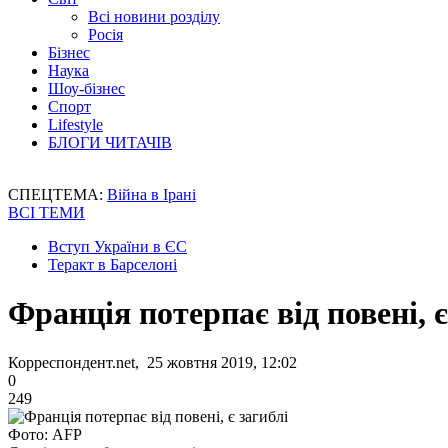
Всі новини розділу
Росія
Бізнес
Наука
Шоу-бізнес
Спорт
Lifestyle
БЛОГИ ЧИТАЧІВ
СПЕЦТЕМА:
Війна в Ірані
ВСІ ТЕМИ
Вступ України в ЄС
Теракт в Барселоні
Франція потерпає від повені, є
Корреспондент.net, 25 жовтня 2019, 12:02
0
249
Фото: AFP