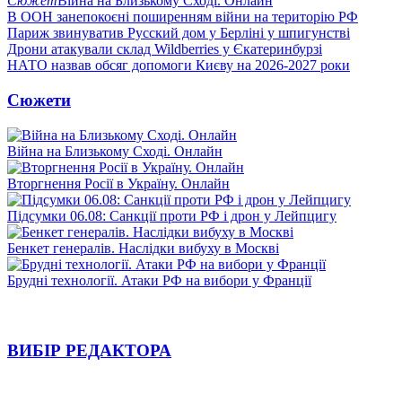
Сюжет
Війна на Близькому Сході. Онлайн
В ООН занепокоєні поширенням війни на територію РФ
Париж звинуватив Русский дом у Берліні у шпигунстві
Дрони атакували склад Wildberries у Єкатеринбурзі
НАТО назвав обсяг допомоги Києву на 2026-2027 роки
Сюжети
Війна на Близькому Сході. Онлайн
Вторгнення Росії в Україну. Онлайн
Підсумки 06.08: Санкції проти РФ і дрон у Лейпцигу
Бенкет генералів. Наслідки вибуху в Москві
Брудні технології. Атаки РФ на вибори у Франції
ВИБІР РЕДАКТОРА