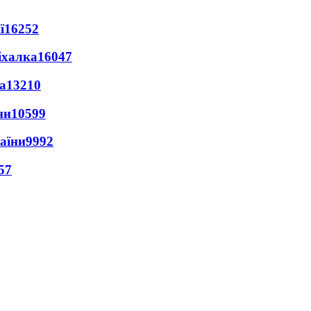
ї
16252
іхалка
16047
а
13210
ни
10599
раїни
9992
57