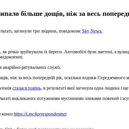
випало більше дощів, ніж за весь поперед
ультаті, загинули три людини, повідомляє
Sky News.
 як річки зруйнували їх береги. Автомобілі були зметені, а вули
овідомленні.
ів аварійно-рятувальних служб.
ощів, ніж за весь попередній рік, оскільки вздовж Середземного 
алонія
сталася повінь,
в результаті якої загинула одна людина і ще 
ультаті викликаних потужними мусонними зливами повеней і зсув
ш канал
https://t.me/korrespondentnet