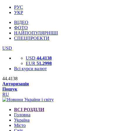
РУС
УКР
ВІДЕО
ФОТО
НАЙПОПУЛЯРНІШІ
СПЕЦПРОЕКТИ
USD
USD
44.4138
EUR
51.2998
Всі курси валют
44.4138
Авторизація
Пошук
RU
ВСІ РОЗДІЛИ
Головна
Україна
Місто
Світ