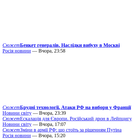
Сюжет
Бенкет генералів. Наслідки вибуху в Москві
Росія новини
— Вчора, 23:58
Сюжет
Брудні технології. Атаки РФ на вибори у Франції
Новини світу
— Вчора, 23:39
Сюжет
Ескалація для Європи. Російський дрон в Лейпцигу
Новини світу
— Вчора, 17:07
Сюжет
Зміни в армії РФ: що стоїть за рішенням Путіна
Росія новини
— Вчора, 15:20