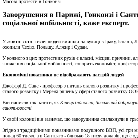
Масові протести в Гонконзі
Заворушення в Парижі, Гонконзі і Сант
соціальної мобільності, каже експерт.
У жовтні сотні тисяч людей вийшли на вулиці в Іраку, Іспанії, Л
охопили Чехію, Польщу, Алжир і Судан.
У кожного з цих протестних рухів є власні, місцеві причини, а
зниження соціальної мобільності, говорить економіст, професо
Економічні показники не відображають настрій людей
Джеффрі Д. Сакс - професор з питань сталого розвитку і профес
сталого розвитку і Мережі рішень у сфері сталого розвитку ОО
Він написав такі книги, як
Кінець бідності
,
Загальний добробу
винятковості
.
У своїй колонці він зазначає, що заворушення спалахнули в трьо
Згідно з традиційними показниками подушного ВВП, усі три міс
понад 60 тисяч, а в Сантьяго - близько 18 тисяч доларів, що є