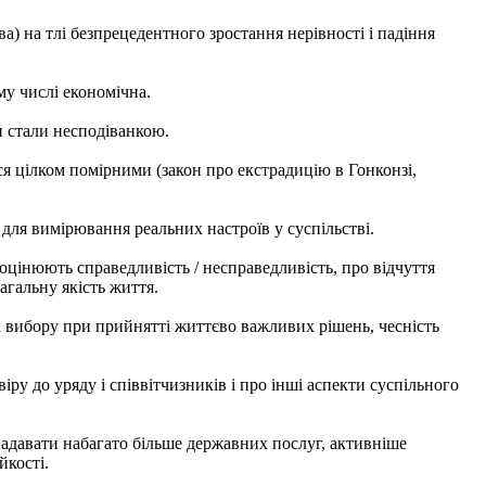
) на тлі безпрецедентного зростання нерівності і падіння
у числі економічна.
и стали несподіванкою.
ися цілком помірними (закон про екстрадицію в Гонконзі,
для вимірювання реальних настроїв у суспільстві.
оцінюють справедливість / несправедливість, про відчуття
агальну якість життя.
да вибору при прийнятті життєво важливих рішень, чесність
іру до уряду і співвітчизників і про інші аспекти суспільного
 надавати набагато більше державних послуг, активніше
йкості.