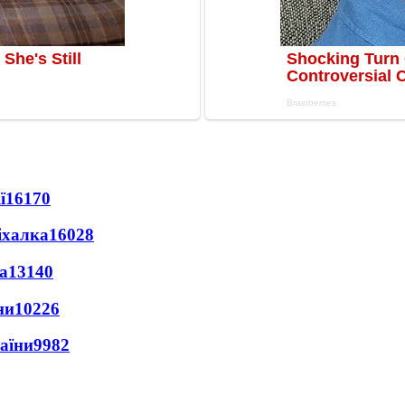
ї
16170
іхалка
16028
а
13140
ни
10226
раїни
9982