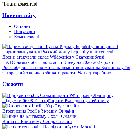
Читати коментарі
Новини світу
Останні
Популярні
Коментовані
Париж звинуватив Русский дом у Берліні у шпигунстві
Дрони атакували склад Wildberries у Єкатеринбурзі
НАТО назвав обсяг допомоги Києву на 2026-2027 роки
Росія обурилася новими санкціями і звинуватила Британію у "в
Сікорський закликав збивати ракети РФ над Україною
Сюжети
Підсумки 06.08: Санкції проти РФ і дрон у Лейпцигу
Вторгнення Росії в Україну. Онлайн
Війна на Близькому Сході. Онлайн