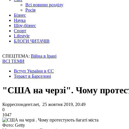
Всі новини розділу
Росія
Бізнес
Наука
Шоу-бізнес
Спорт
Lifestyle
БЛОГИ ЧИТАЧІВ
СПЕЦТЕМА:
Війна в Ірані
ВСІ ТЕМИ
Вступ України в ЄС
Теракт в Барселоні
"США на черзі". Чому протест
Корреспондент.net, 25 жовтня 2019, 20:49
0
1047
Фото: Getty