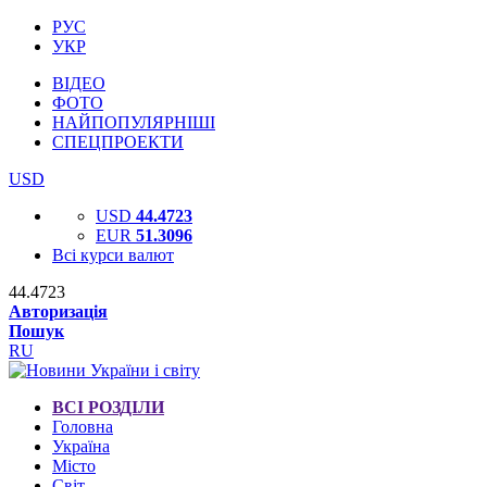
РУС
УКР
ВІДЕО
ФОТО
НАЙПОПУЛЯРНІШІ
СПЕЦПРОЕКТИ
USD
USD
44.4723
EUR
51.3096
Всі курси валют
44.4723
Авторизація
Пошук
RU
ВСІ РОЗДІЛИ
Головна
Україна
Місто
Світ