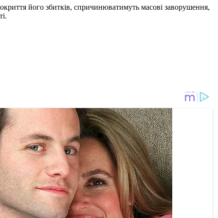
 покриття його збитків, спричинюватимуть масові заворушення,
і.