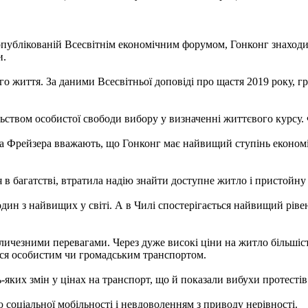
ублікованій Всесвітнім економічним форумом, Гонконг знаходиться
и.
 життя. За даними Всесвітньої доповіді про щастя 2019 року, гр
ьством особистої свободи вибору у визначенні життєвого курсу. Фр
на Фрейзера вважають, що Гонконг має найвищий ступінь економічн
я в багатстві, втратила надію знайти доступне житло і пристойну
один з найвищих у світі. А в Чилі спостерігається найвищий рівен
величезними перевагами. Через дуже високі ціни на житло більші
тися особистим чи громадським транспортом.
-яких змін у цінах на транспорт, що й показали вибухи протестів
ю соціальної мобільності і невдоволенням з приводу нерівності.