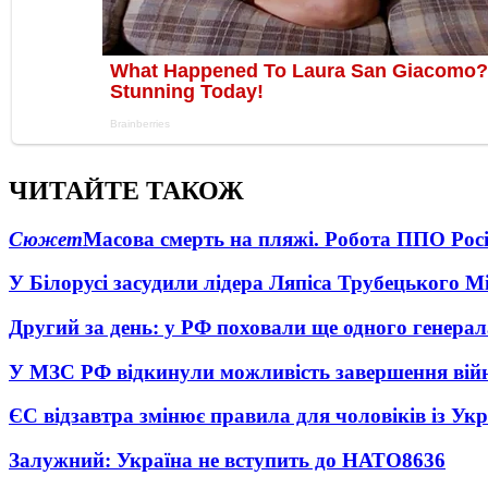
ЧИТАЙТЕ ТАКОЖ
Сюжет
Масова смерть на пляжі. Робота ППО Росі
У Білорусі засудили лідера Ляпіса Трубецького М
Другий за день: у РФ поховали ще одного генерал
У МЗС РФ відкинули можливість завершення вій
ЄС відзавтра змінює правила для чоловіків із Ук
Залужний: Україна не вступить до НАТО
8636