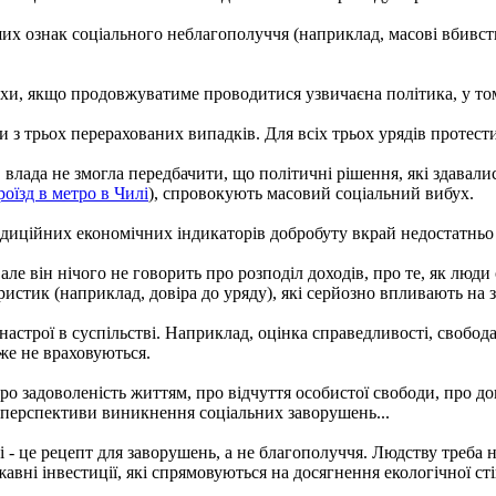
их ознак соціального неблагополуччя (наприклад, масові вбивства
хи, якщо продовжуватиме проводитися узвичаєна політика, у том
и з трьох перерахованих випадків. Для всіх трьох урядів протест
, влада не змогла передбачити, що політичні рішення, які здавал
оїзд в метро в Чилі
), спровокують масовий соціальний вибух.
адиційних економічних індикаторів добробуту вкрай недостатньо 
е він нічого не говорить про розподіл доходів, про те, як люди 
еристик (наприклад, довіра до уряду), які серйозно впливають на з
настрої в суспільстві. Наприклад, оцінка справедливості, свобо
же не враховуються.
ро задоволеність життям, про відчуття особистої свободи, про дов
на перспективи виникнення соціальних заворушень...
ті - це рецепт для заворушень, а не благополуччя. Людству треба
авні інвестиції, які спрямовуються на досягнення екологічної сті