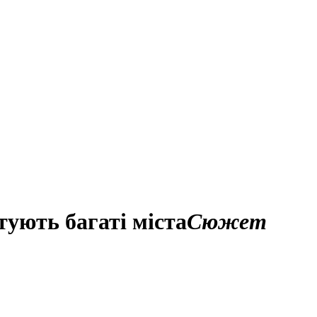
ують багаті міста
Сюжет