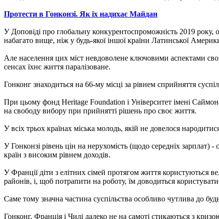
Протести в Гонконзі. Як їх надихає Майдан
У Доповіді про глобальну конкурентоспроможність 2019 року, оп
набагато вище, ніж у будь-якої іншої країни Латинської Америк
Але населення цих міст невдоволене ключовими аспектами свого
сенсах їхнє життя паралізоване.
Гонконг знаходиться на 66-му місці за рівнем сприйняття суспіл
При цьому фонд Heritage Foundation і Університет імені Саймо
на свободу вибору при прийнятті рішень про своє життя.
У всіх трьох країнах міська молодь, якій не довелося народитис
У Гонконзі рівень цін на нерухомість (щодо середніх зарплат) - 
країн з високим рівнем доходів.
У Франції діти з елітних сімей протягом життя користуються 
районів, і, щоб потрапити на роботу, їм доводиться користува
Саме тому значна частина суспільства особливо чутлива до будь
Гонконг, Франція і Чилі далеко не на самоті стикаються з кризо