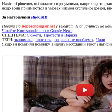
Навіть ті рішення, які видаються розумними, наприклад згорта
якщо вони приймаються в умовах низької суспільної довіри, вис
За матеріалами
ИноСМИ
.
Новини від
Корреспондент.net
у Telegram. Підписуйтесь на на
Читайте Korrespondent.net в Google News
СПЕЦТЕМА:
Сюжети
,
Протести в Парижі
ТЕГИ:
экономика
,
протесты
,
социальные проблемы
,
Чили
Якщо ви помітили помилку, виділіть необхідний текст і натисніт