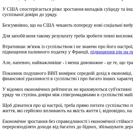
У США спостерігається різке зростання випадків суїциду та інш
суспільної довіри до уряду.
Безсумнівно, що на США чекають попереду нові соціальні вибу
Для запобігання такому результату треба зробити певні висновк
Втративши зв'язок із суспільством і не знаючи про його настрої
підвищення паливного податку у Франції,
підвищення цін на пр
Але, напевно, найважливіше - і менш дивовижне - це те, що тр
Показник подушного ВВП вимірює середній дохід в економіці, ал
фінансової уразливості в суспільстві і про багато інших характ
У відомих економічних рейтингах не враховуються суб'єктивні 
уряду чи ступінь довіри між співгромадянами в суспільстві май
Щоб дізнатися про ці настрої, треба прямо питати суспільство п
життя, які серйозно впливають на якість життя і, відповідно, 
Економічне зростання без справедливості і економічної стійкос
перерозподіляти доходи від багатих до бідних, збільшувати держ