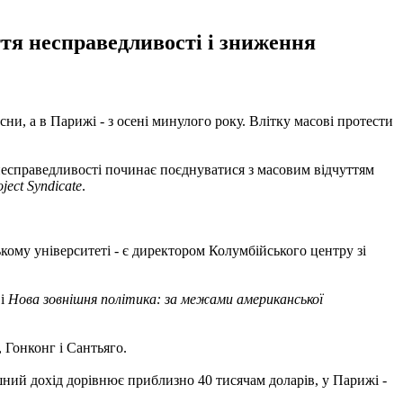
ття несправедливості і зниження
сни, а в Парижі - з осені минулого року. Влітку масові протести
 несправедливості починає поєднуватися з масовим відчуттям
oject Syndicate
.
кому університеті - є директором Колумбійського центру зі
і
Нова зовнішня політика: за межами американської
, Гонконг і Сантьяго.
ний дохід дорівнює приблизно 40 тисячам доларів, у Парижі -