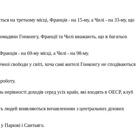
 на третьому місці, Франція - на 15-му, а Чилі - на 33-му, що
омадяни Гонконгу, Франції та Чилі вважають, що в багатьох
анція - на 69-му місці, а Чилі - на 98-му.
ої свободи у світі, хоча самі жителі Гонконгу не сподіваються
 роботу.
ь нерівності доходів серед усіх країн, які входять в ОЕСР, клуб
сть людей виявляються вичавленими з центральних ділових
 у Парижі і Сантьяго.