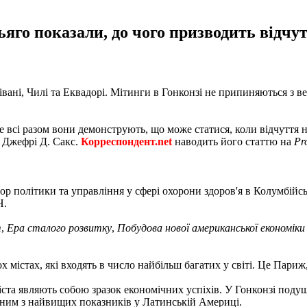
ьяго показали, до чого призводить відчу
івані, Чилі та Еквадорі. Мітинги в Гонконзі не припиняються з ве
ле всі разом вони демонструють, що може статися, коли відчуття
р Джефрі Д. Сакс.
Корреспондент.net
наводить його статтю на
Pr
ор політики та управління у сфері охорони здоров'я в Колумбійсь
Н.
т
,
Ера сталого розвитку
,
Побудова нової американської економіки
х містах, які входять в число найбільш багатих у світі. Це Париж
та являють собою зразок економічних успіхів. У Гонконзі подуш
 одним з найвищих показників у Латинській Америці.