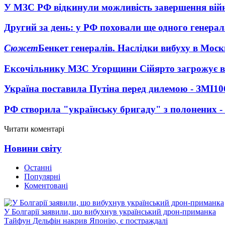
У МЗС РФ відкинули можливість завершення вій
Другий за день: у РФ поховали ще одного генерал
Сюжет
Бенкет генералів. Наслідки вибуху в Моск
Ексочільнику МЗС Угорщини Сійярто загрожує в
Україна поставила Путіна перед дилемою - ЗМІ
10
РФ створила "українську бригаду" з полонених -
Читати коментарі
Новини світу
Останні
Популярні
Коментовані
У Болгарії заявили, що вибухнув український дрон-приманка
Тайфун Дельфін накрив Японію, є постраждалі