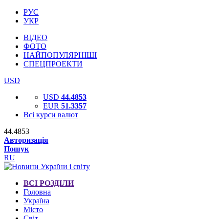
РУС
УКР
ВІДЕО
ФОТО
НАЙПОПУЛЯРНІШІ
СПЕЦПРОЕКТИ
USD
USD
44.4853
EUR
51.3357
Всі курси валют
44.4853
Авторизація
Пошук
RU
ВСІ РОЗДІЛИ
Головна
Україна
Місто
Світ