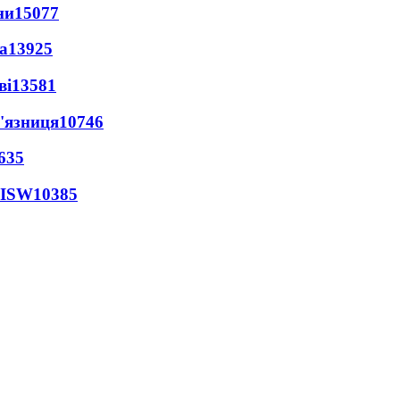
ни
15077
а
13925
ві
13581
'язниця
10746
635
 ISW
10385