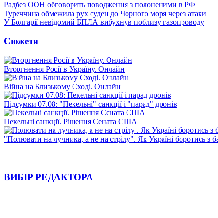
Радбез ООН обговорить поводження з полоненими в РФ
Туреччина обмежила рух суден до Чорного моря через атаки
У Болгарії невідомий БПЛА вибухнув поблизу газопроводу
Сюжети
Вторгнення Росії в Україну. Онлайн
Війна на Близькому Сході. Онлайн
Підсумки 07.08: "Пекельні" санкції і "парад" дронів
Пекельні санкції. Рішення Сената США
"Полювати на лучника, а не на стрілу". Як Україні боротись з 
ВИБІР РЕДАКТОРА