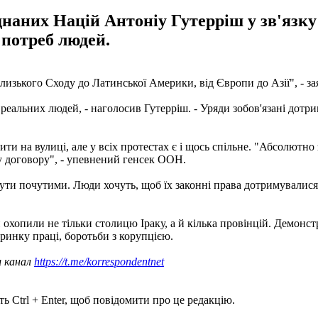
наних Націй Антоніу Гутерріш у зв'язку 
 потреб людей.
Близького Сходу до Латинської Америки, від Європи до Азії", - з
 реальних людей, - наголосив Гутерріш. - Уряди зобов'язані дот
ти на вулиці, але у всіх протестах є і щось спільне. "Абсолютно
у договору", - упевнений генсек ООН.
 бути почутими. Люди хочуть, щоб їх законні права дотримувалися
и охопили не тільки столицю Іраку, а й кілька провінцій. Демонс
 ринку праці, боротьби з корупцією.
ш канал
https://t.me/korrespondentnet
ь Ctrl + Enter, щоб повідомити про це редакцію.