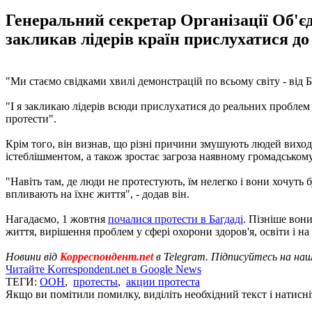
Генеральний секретар Організації Об'єд
закликав лідерів країн прислухатися до
"Ми стаємо свідками хвилі демонстрацій по всьому світу - від 
"І я закликаю лідерів всюди прислухатися до реальних проблем
протести".
Крім того, він визнав, що різні причини змушують людей виходи
істеблішментом, а також зростає загроза наявному громадськом
"Навіть там, де люди не протестують, їм нелегко і вони хочуть
впливають на їхнє життя", - додав він.
Нагадаємо, 1 жовтня
почалися протести в Багдаді
. Пізніше вон
життя, вирішення проблем у сфері охорони здоров'я, освіти і на
Новини від
Корреспондент.net
в Telegram. Підписуйтесь на на
Читайте Korrespondent.net в Google News
ТЕГИ:
ООН
,
протесты
,
акции протеста
Якщо ви помітили помилку, виділіть необхідний текст і натисніт