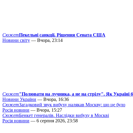
Сюжет
Пекельні санкції. Рішення Сената США
Новини світу
— Вчора, 23:14
Сюжет
"Полювати на лучника, а не на стрілу". Як Україні 
Новини України
— Вчора, 16:36
Сюжет
Загадковий звук вибуху налякав Москву: що це було
Росія новини
— Вчора, 15:27
Сюжет
Бенкет генералів. Наслідки вибуху в Москві
Росія новини
— 6 серпня 2026, 23:58