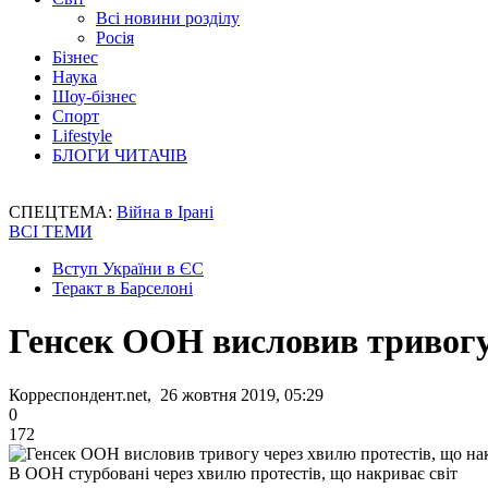
Всі новини розділу
Росія
Бізнес
Наука
Шоу-бізнес
Спорт
Lifestyle
БЛОГИ ЧИТАЧІВ
СПЕЦТЕМА:
Війна в Ірані
ВСІ ТЕМИ
Вступ України в ЄС
Теракт в Барселоні
Генсек ООН висловив тривогу 
Корреспондент.net, 26 жовтня 2019, 05:29
0
172
В ООН стурбовані через хвилю протестів, що накриває світ