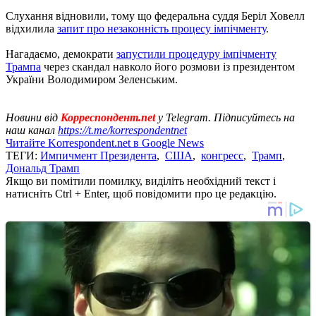
Слухання відновили, тому що федеральна суддя Беріл Ховелл
відхилила
запит про незаконність процесу імпічменту
.
Нагадаємо, демократи
запустили процедуру імпічменту
Трампа
через скандал навколо його розмови із президентом
України Володимиром Зеленським.
Новини від
Корреспондент.net
у Telegram. Підписуйтесь на
наш канал
https://t.me/korrespondentnet
Читайте Korrespondent.net в Google News
ТЕГИ:
Импичмент Президента
,
США
,
конгресс
,
Трамп
,
Дональд Трамп
Якщо ви помітили помилку, виділіть необхідний текст і
натисніть Ctrl + Enter, щоб повідомити про це редакцію.