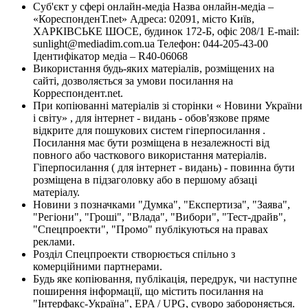
Суб'єкт у сфері онлайн-медіа Назва онлайн-медіа –
«КореспонденТ.net» Адреса: 02091, місто Київ,
ХАРКІВСЬКЕ ШОСЕ, будинок 172-Б, офіс 208/1 E-mail:
sunlight@mediadim.com.ua
Телефон: 044-205-43-00
Ідентифікатор медіа – R40-06068
Використання будь-яких матеріалів, розміщених на
сайті, дозволяється за умови посилання на
Корреспондент.net.
При копіюванні матеріалів зі сторінки « Новини України
і світу» , для інтернет - видань - обов'язкове пряме
відкрите для пошукових систем гіперпосилання .
Посилання має бути розміщена в незалежності від
повного або часткового використання матеріалів.
Гіперпосилання ( для інтернет - видань) - повинна бути
розміщена в підзаголовку або в першому абзаці
матеріалу.
Новини з позначками "Думка", "Експертиза", "Заява",
"Регіони", "Гроші", "Влада", "Вибори", "Тест-драйв",
"Спецпроекти", "Промо" публікуються на правах
реклами.
Розділ Спецпроекти створюється спільно з
комерційними партнерами.
Будь яке копіювання, публікація, передрук, чи наступне
поширення інформації, що містить посилання на
"Інтерфакс-Україна", EPA / UPG, суворо забороняється.