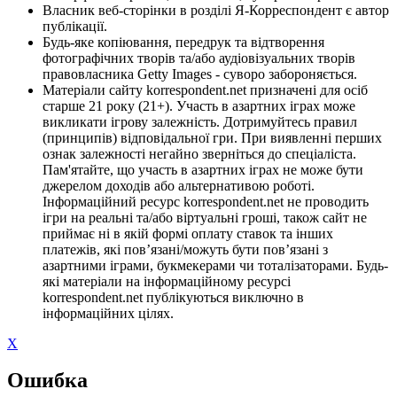
Власник веб-сторінки в розділі Я-Корреспондент є автор
публікації.
Будь-яке копіювання, передрук та відтворення
фотографічних творів та/або аудіовізуальних творів
правовласника Getty Images - суворо забороняється.
Матеріали сайту korrespondent.net призначені для осіб
старше 21 року (21+). Участь в азартних іграх може
викликати ігрову залежність. Дотримуйтесь правил
(принципів) відповідальної гри. При виявленні перших
ознак залежності негайно зверніться до спеціаліста.
Пам'ятайте, що участь в азартних іграх не може бути
джерелом доходів або альтернативою роботі.
Інформаційний ресурс korrespondent.net не проводить
ігри на реальні та/або віртуальні гроші, також сайт не
приймає ні в якій формі оплату ставок та інших
платежів, які пов’язані/можуть бути пов’язані з
азартними іграми, букмекерами чи тоталізаторами. Будь-
які матеріали на інформаційному ресурсі
korrespondent.net публікуються виключно в
інформаційних цілях.
X
Ошибка