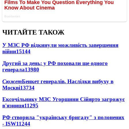
ЧИТАЙТЕ ТАКОЖ
У МЗС РФ відкинули можливість завершення
війни
15144
Другий за день: у РФ поховали ще одного
генерала
13980
Сюжет
Бенкет генералів. Наслідки вибуху в
Москві
13734
Ексочільнику МЗС Угорщини Сійярто загрожує
в'язниця
11295
РФ створила "українську бригаду" з полонених
- ISW
11244