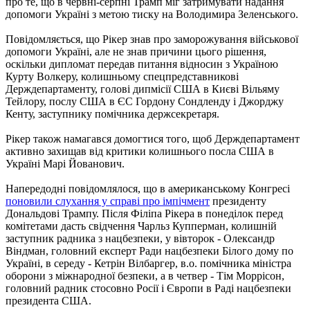
про те, що в червні-серпні Трамп міг затримувати надання
допомоги Україні з метою тиску на Володимира Зеленського.
Повідомляється, що Рікер знав про заморожування військової
допомоги Україні, але не знав причини цього рішення,
оскільки дипломат передав питання відносин з Україною
Курту Волкеру, колишньому спецпредставникові
Держдепартаменту, голові дипмісії США в Києві Вільяму
Тейлору, послу США в ЄС Гордону Сондленду і Джорджу
Кенту, заступнику помічника держсекретаря.
Рікер також намагався домогтися того, щоб Держдепартамент
активно захищав від критики колишнього посла США в
Україні Марі Йованович.
Напередодні повідомлялося, що в американському Конгресі
поновили слухання у справі про імпічмент
президенту
Дональдові Трампу. Після Філіпа Рікера в понеділок перед
комітетами дасть свідчення Чарльз Купперман, колишній
заступник радника з нацбезпеки, у вівторок - Олександр
Віндман, головний експерт Ради нацбезпеки Білого дому по
Україні, в середу - Кетрін Вілбаргер, в.о. помічника міністра
оборони з міжнародної безпеки, а в четвер - Тім Моррісон,
головний радник стосовно Росії і Європи в Раді нацбезпеки
президента США.