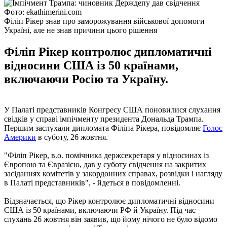
Фото: ekathimerini.com
Філіп Рікер знав про заморожування військової допомоги
Україні, але не знав причини цього рішення
Філіп Рікер контролює дипломатичні
відносини США із 50 країнами,
включаючи Росію та Україну.
У Палаті представників Конгресу США поновилися слухання
свідків у справі імпічменту президента Дональда Трампа.
Першим заслухали дипломата Філіпа Рікера, повідомляє
Голос
Америки
в суботу, 26 жовтня.
"Філіп Рікер, в.о. помічника держсекретаря у відносинах із
Європою та Євразією, дав у суботу свідчення на закритих
засіданнях комітетів у закордонних справах, розвідки і нагляду
в Палаті представників", - йдеться в повідомленні.
Відзначається, що Рікер контролює дипломатичні відносини
США із 50 країнами, включаючи РФ й Україну. Під час
слухань 26 жовтня він заявив, що йому нічого не було відомо